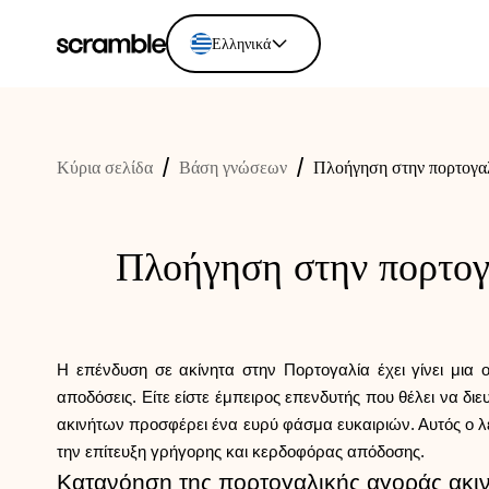
Ελληνικά
English
Ελληνικά
Κύρια σελίδα
/
Βάση γνώσεων
/
Πλοήγηση στην πορτογαλ
Español
Português
Dutch
Πλοήγηση στην πορτογα
Deutsch
Eesti keel
Η επένδυση σε ακίνητα στην Πορτογαλία έχει γίνει μια 
αποδόσεις. Είτε είστε έμπειρος επενδυτής που θέλει να δι
ακινήτων προσφέρει ένα ευρύ φάσμα ευκαιριών. Αυτός ο λ
την επίτευξη γρήγορης και κερδοφόρας απόδοσης.
Κατανόηση της πορτογαλικής αγοράς ακι