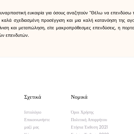
συναρπαστική ευκαιρία για όσους αναζητούν "Θέλω να επενδύσω 
καλά σχεδιασμένη προσέγγιση και μια καλή κατανόηση της αγορ
καίνιση και μεταπώληση, είτε μακροπρόθεσμες επενδύσεις, η πορ
κών επενδυτών.
Σχετικά
Νομικά
Ιστολόγιο
Όροι Χρήσης
Επικοινωνήστε
Πολιτική Απορρήτου
μαζί μας
Ετήσια Έκθεση 2021