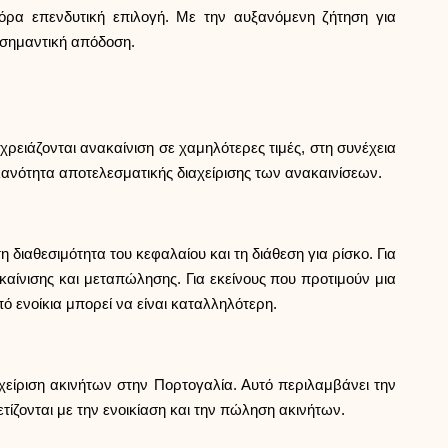
Βοήθεια
όρα επενδυτική επιλογή. Με την αυξανόμενη ζήτηση για
 σημαντική απόδοση.
ρειάζονται ανακαίνιση σε χαμηλότερες τιμές, στη συνέχεια
ask@scrambleup.com
+372 712 2955
ικανότητα αποτελεσματικής διαχείρισης των ανακαινίσεων.
διαθεσιμότητα του κεφαλαίου και τη διάθεση για ρίσκο. Για
αίνισης και μεταπώλησης. Για εκείνους που προτιμούν μια
 ενοίκια μπορεί να είναι καταλληλότερη.
αχείριση ακινήτων στην Πορτογαλία. Αυτό περιλαμβάνει την
τίζονται με την ενοικίαση και την πώληση ακινήτων.