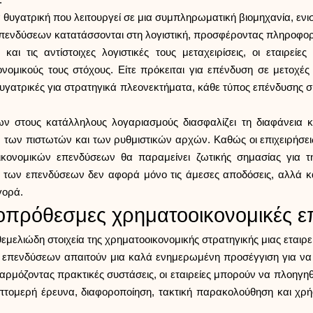
.
α θυγατρική που λειτουργεί σε μια συμπληρωματική βιομηχανία, ενισ
πενδύσεων κατατάσσονται στη λογιστική, προσφέροντας πληροφορί
αι τις αντίστοιχες λογιστικές τους μεταχειρίσεις, οι εταιρ
ομικούς τους στόχους. Είτε πρόκειται για επένδυση σε μετοχέ
υγατρικές για στρατηγικά πλεονεκτήματα, κάθε τύπος επένδυσης σ
στους κατάλληλους λογαριασμούς διασφαλίζει τη διαφάνεια και
ων πιστωτών και των ρυθμιστικών αρχών. Καθώς οι επιχειρήσεις
ονομικών επενδύσεων θα παραμείνει ζωτικής σημασίας για την
ών των επενδύσεων δεν αφορά μόνο τις άμεσες αποδόσεις, αλλά κα
γορά.
ροπρόθεσμες χρηματοοικονομικές ε
μελιώδη στοιχεία της χρηματοοικονομικής στρατηγικής μιας εταιρε
 επενδύσεων απαιτούν μια καλά ενημερωμένη προσέγγιση για να δ
Εφαρμόζοντας πρακτικές συστάσεις, οι εταιρείες μπορούν να πλοη
τομερή έρευνα, διαφοροποίηση, τακτική παρακολούθηση και χρή