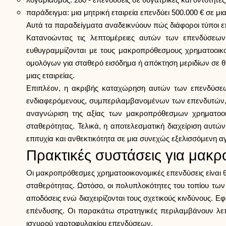
λογαριασμός: 280 - επενδύσεις σε θυγατρικές και οντότητες
παράδειγμα: μια μητρική εταιρεία επενδύει 500.000 € σε μι
Αυτά τα παραδείγματα αναδεικνύουν πώς διάφοροι τύποι ε
Κατανοώντας τις λεπτομέρειες αυτών των επενδύσεων κ
ευθυγραμμίζονται με τους μακροπρόθεσμους χρηματοοικον
ομολόγων για σταθερό εισόδημα ή απόκτηση μεριδίων σε θ
μιας εταιρείας.
Επιπλέον, η ακριβής καταχώρηση αυτών των επενδύσεων 
ενδιαφερόμενους, συμπεριλαμβανομένων των επενδυτών, τ
αναγνώριση της αξίας των μακροπρόθεσμων χρηματοοικ
σταθερότητας. Τελικά, η αποτελεσματική διαχείριση αυτ
επιτυχία και ανθεκτικότητα σε μια συνεχώς εξελισσόμενη α
Πρακτικές συστάσεις για μακ
Οι μακροπρόθεσμες χρηματοοικονομικές επενδύσεις είναι θε
σταθερότητας. Ωστόσο, οι πολυπλοκότητες του τοπίου των
αποδόσεις ενώ διαχειρίζονται τους σχετικούς κινδύνους. 
επένδυσης. Οι παρακάτω στρατηγικές περιλαμβάνουν λεπ
ισχυρού χαρτοφυλακίου επενδύσεων.