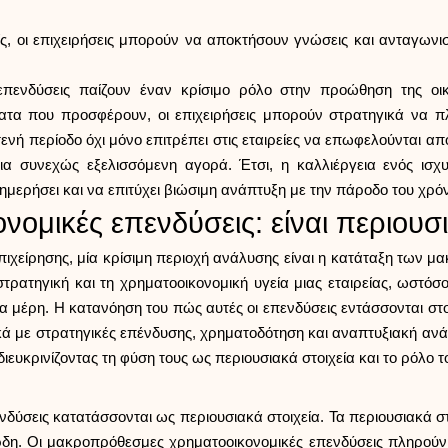
είς, οι επιχειρήσεις μπορούν να αποκτήσουν γνώσεις και ανταγων
πενδύσεις παίζουν έναν κρίσιμο ρόλο στην προώθηση της οικο
ατα που προσφέρουν, οι επιχειρήσεις μπορούν στρατηγικά να 
νή περίοδο όχι μόνο επιτρέπει στις εταιρείες να επωφελούνται από 
μια συνεχώς εξελισσόμενη αγορά. Έτσι, η καλλιέργεια ενός ι
μερήσει και να επιτύχει βιώσιμη ανάπτυξη με την πάροδο του χρό
μικές επενδύσεις: είναι περιουσι
επιχείρησης, μία κρίσιμη περιοχή ανάλυσης είναι η κατάταξη των
τρατηγική και τη χρηματοοικονομική υγεία μιας εταιρείας, ωστόσ
να μέρη. Η κατανόηση του πώς αυτές οι επενδύσεις εντάσσονται στ
 με στρατηγικές επένδυσης, χρηματοδότηση και αναπτυξιακή ανάπτ
ρινίζοντας τη φύση τους ως περιουσιακά στοιχεία και το ρόλο του
νδύσεις κατατάσσονται ως περιουσιακά στοιχεία. Τα περιουσιακά 
έρδη. Οι μακροπρόθεσμες χρηματοοικονομικές επενδύσεις πληρούν 