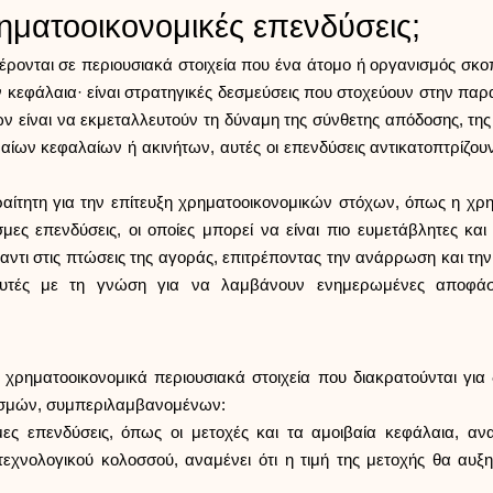
ηματοοικονομικές επενδύσεις;
ονται σε περιουσιακά στοιχεία που ένα άτομο ή οργανισμός σκοπεύ
υν κεφάλαια· είναι στρατηγικές δεσμεύσεις που στοχεύουν στην π
ίναι να εκμεταλλευτούν τη δύναμη της σύνθετης απόδοσης, της
αίων κεφαλαίων ή ακινήτων, αυτές οι επενδύσεις αντικατοπτρίζουν
αίτητη για την επίτευξη χρηματοοικονομικών στόχων, όπως η χρ
ες επενδύσεις, οι οποίες μπορεί να είναι πιο ευμετάβλητες και
ντι στις πτώσεις της αγοράς, επιτρέποντας την ανάρρωση και 
δυτές με τη γνώση για να λαμβάνουν ενημερωμένες αποφάσει
χρηματοοικονομικά περιουσιακά στοιχεία που διακρατούνται για δ
ισμών, συμπεριλαμβανομένων:
ς επενδύσεις, όπως οι μετοχές και τα αμοιβαία κεφάλαια, αν
 τεχνολογικού κολοσσού, αναμένει ότι η τιμή της μετοχής θα αυξ