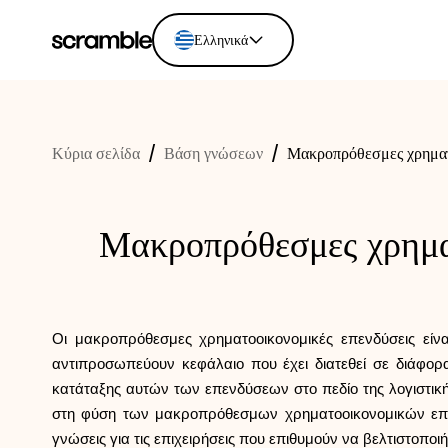
Ελληνικά
English
Ελληνικά
Κύρια σελίδα
/
Βάση γνώσεων
/
Μακροπρόθεσμες χρηματο
Español
Português
Dutch
Μακροπρόθεσμες χρηματ
Deutsch
Eesti keel
Οι μακροπρόθεσμες χρηματοοικονομικές επενδύσεις είναι
αντιπροσωπεύουν κεφάλαιο που έχει διατεθεί σε διάφο
κατάταξης αυτών των επενδύσεων στο πεδίο της λογιστική
στη φύση των μακροπρόθεσμων χρηματοοικονομικών επενδ
γνώσεις για τις επιχειρήσεις που επιθυμούν να βελτιστοποι