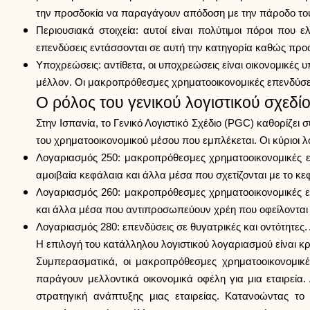
την προσδοκία να παραγάγουν απόδοση με την πάροδο το
Περιουσιακά στοιχεία: αυτοί είναι πολύτιμοι πόροι που
επενδύσεις εντάσσονται σε αυτή την κατηγορία καθώς προο
Υποχρεώσεις: αντίθετα, οι υποχρεώσεις είναι οικονομικές 
μέλλον. Οι μακροπρόθεσμες χρηματοοικονομικές επενδύσ
Ο ρόλος του γενικού λογιστικού σχεδί
Στην Ισπανία, το Γενικό Λογιστικό Σχέδιο (PGC) καθορί
του χρηματοοικονομικού μέσου που εμπλέκεται. Οι κύριοι 
Λογαριασμός 250: μακροπρόθεσμες χρηματοοικονομικές επ
αμοιβαία κεφάλαια και άλλα μέσα που σχετίζονται με το κε
Λογαριασμός 260: μακροπρόθεσμες χρηματοοικονομικές ε
και άλλα μέσα που αντιπροσωπεύουν χρέη που οφείλονται 
Λογαριασμός 280: επενδύσεις σε θυγατρικές και οντότητες.
Η επιλογή του κατάλληλου λογιστικού λογαριασμού είναι κρί
Συμπερασματικά, οι μακροπρόθεσμες χρηματοοικονομικές
παράγουν μελλοντικά οικονομικά οφέλη για μια εταιρεία
στρατηγική ανάπτυξης μιας εταιρείας. Κατανοώντας 