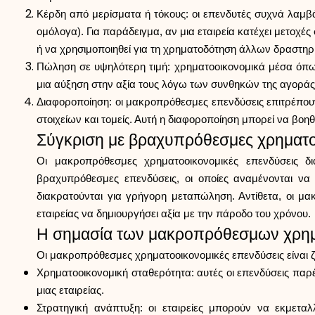
Κέρδη από μερίσματα ή τόκους: οι επενδυτές συχνά λαμβ
ομόλογα). Για παράδειγμα, αν μια εταιρεία κατέχει μετοχέ
ή να χρησιμοποιηθεί για τη χρηματοδότηση άλλων δραστηρ
Πώληση σε υψηλότερη τιμή: χρηματοοικονομικά μέσα όπω
μια αύξηση στην αξία τους λόγω των συνθηκών της αγοράς
Διαφοροποίηση: οι μακροπρόθεσμες επενδύσεις επιτρέπουν
στοιχείων και τομείς. Αυτή η διαφοροποίηση μπορεί να βο
Σύγκριση με βραχυπρόθεσμες χρηματο
Οι μακροπρόθεσμες χρηματοοικονομικές επενδύσεις δι
βραχυπρόθεσμες επενδύσεις, οι οποίες αναμένονται ν
διακρατούνται για γρήγορη μεταπώληση. Αντίθετα, οι μα
εταιρείας να δημιουργήσει αξία με την πάροδο του χρόνου.
Η σημασία των μακροπρόθεσμων χρη
Οι μακροπρόθεσμες χρηματοοικονομικές επενδύσεις είναι ζ
Χρηματοοικονομική σταθερότητα: αυτές οι επενδύσεις παρ
μιας εταιρείας.
Στρατηγική ανάπτυξη: οι εταιρείες μπορούν να εκμεταλ