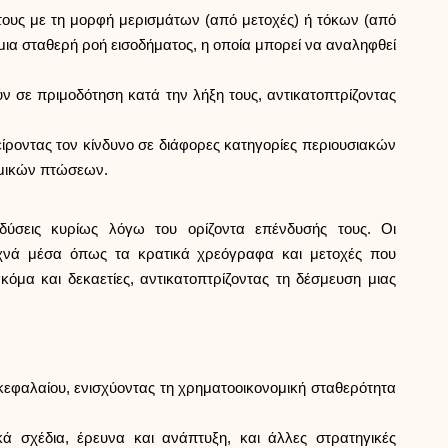
Βοήθεια
τους με τη μορφή μερισμάτων (από μετοχές) ή τόκων (από
 μια σταθερή ροή εισοδήματος, η οποία μπορεί να αναληφθεί
σε πριμοδότηση κατά την λήξη τους, αντικατοπτρίζοντας
ίροντας τον κίνδυνο σε διάφορες κατηγορίες περιουσιακών
ask@scrambleup.com
+372 712 2955
νομικών πτώσεων.
νδύσεις κυρίως λόγω του ορίζοντα επένδυσής τους. Οι
υχνά μέσα όπως τα κρατικά χρεόγραφα και μετοχές που
όμα και δεκαετίες, αντικατοπτρίζοντας τη δέσμευση μιας
κεφαλαίου, ενισχύοντας τη χρηματοοικονομική σταθερότητα
κά σχέδια, έρευνα και ανάπτυξη, και άλλες στρατηγικές