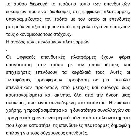
το άρθρο διερευνά το τεράστιο τοπίο των επενδυτικών
ευκαιριών που είναι διαθέσιμες στις ψηφιακές πλατφόρμες,
Υπολογιστές
υπογραμμίζοντας τον τρόπο με τον οποίο οι επενδυτές
μπορούν να αξιοποιήσουν αυτά τα εργαλεία για να επιτύχουν
τους οικονομικούς τους στόχους.
Η άνοδος των επενδυτικών πλατφορμών
Ιστορικό γύρων
.
Οι ψηφιακές επενδυτικές πλατφόρμες έχουν φέρει
επανάσταση στον τρόπο με τον οποίο ιδιώτες και
επιχειρήσεις επενδύουν τα κεφάλαιά τους. Αυτές οι
Ιστολόγιο
πλατφόρμες προσφέρουν πρόσβαση σε μια ποικιλία
επενδυτικών προϊόντων, από μετοχές και ομόλογα έως
κρυπτονομίσματα και ακίνητα, όλα από την άνεση μιας
Επικοινωνήστε μαζί μας
συσκευής που είναι συνδεδεμένη στο διαδίκτυο. Η ευκολία
χρήσης, η προσβασιμότητα και η δυνατότητα συναλλαγών σε
πραγματικό χρόνο είναι μερικά μόνο από τα πλεονεκτήματα
που έχουν καταστήσει τις επενδυτικές πλατφόρμες δημοφιλή
Βοήθεια
επιλογή για τους σύγχρονους επενδυτές.