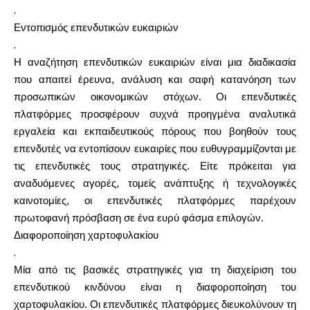
.
Εντοπισμός επενδυτικών ευκαιριών
.
Η αναζήτηση επενδυτικών ευκαιριών είναι μια διαδικασία
Ο λογαριασμός μου
που απαιτεί έρευνα, ανάλυση και σαφή κατανόηση των
προσωπικών οικονομικών στόχων. Οι επενδυτικές
Λάβετε χρηματοδότηση
πλατφόρμες προσφέρουν συχνά προηγμένα αναλυτικά
εργαλεία και εκπαιδευτικούς πόρους που βοηθούν τους
επενδυτές να εντοπίσουν ευκαιρίες που ευθυγραμμίζονται με
τις επενδυτικές τους στρατηγικές. Είτε πρόκειται για
αναδυόμενες αγορές, τομείς ανάπτυξης ή τεχνολογικές
ask@scrambleup.com
καινοτομίες, οι επενδυτικές πλατφόρμες παρέχουν
+372 712 2955
πρωτοφανή πρόσβαση σε ένα ευρύ φάσμα επιλογών.
Διαφοροποίηση χαρτοφυλακίου
.
Μία από τις βασικές στρατηγικές για τη διαχείριση του
επενδυτικού κινδύνου είναι η διαφοροποίηση του
χαρτοφυλακίου. Οι επενδυτικές πλατφόρμες διευκολύνουν τη