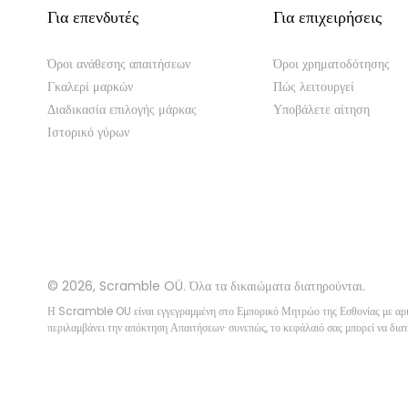
Για επενδυτές
Για επιχειρήσεις
Όροι ανάθεσης απαιτήσεων
Όροι χρηματοδότησης
Γκαλερί μαρκών
Πώς λειτουργεί
Διαδικασία επιλογής μάρκας
Υποβάλετε αίτηση
Ιστορικό γύρων
©
2026
,
Scramble OÜ. Όλα τα δικαιώματα διατηρούνται
.
Η Scramble OU είναι εγγεγραμμένη στο Εμπορικό Μητρώο της Εσθονίας με 
περιλαμβάνει την απόκτηση Απαιτήσεων· συνεπώς, το κεφάλαιό σας μπορεί να διατ
App version:
98084af
-
p