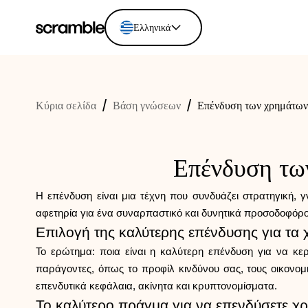
Ελληνικά
English
Ελληνικά
Κύρια σελίδα
/
Βάση γνώσεων
/
Επένδυση των χρημάτων 
Español
Português
Dutch
Επένδυση τω
Deutsch
Eesti keel
Η επένδυση είναι μια τέχνη που συνδυάζει στρατηγική,
αφετηρία για ένα συναρπαστικό και δυνητικά προσοδοφόρο ο
Επιλογή της καλύτερης επένδυσης για τα
Το ερώτημα: ποια είναι η καλύτερη επένδυση για να κε
παράγοντες, όπως το προφίλ κινδύνου σας, τους οικονομ
επενδυτικά κεφάλαια, ακίνητα και κρυπτονομίσματα.
Το καλύτερο πράγμα για να επενδύσετε χ