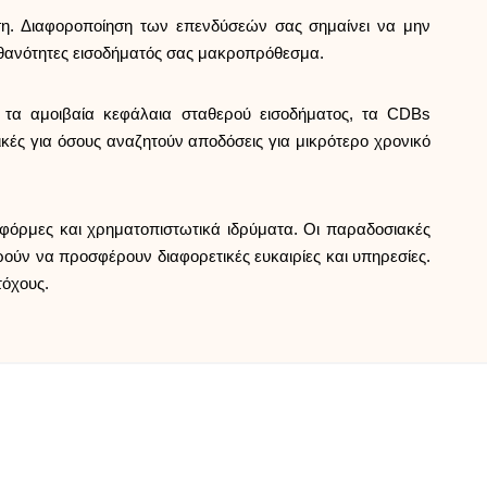
Επιλογή μάρκας
ση. Διαφοροποίηση των επενδύσεών σας σημαίνει να μην
 πιθανότητες εισοδήματός σας μακροπρόθεσμα.
Υπολογιστές
 τα αμοιβαία κεφάλαια σταθερού εισοδήματος, τα CDBs
νικές για όσους αναζητούν αποδόσεις για μικρότερο χρονικό
Ιστορικό γύρων
τφόρμες και χρηματοπιστωτικά ιδρύματα. Οι παραδοσιακές
ρούν να προσφέρουν διαφορετικές ευκαιρίες και υπηρεσίες.
Ιστολόγιο
τόχους.
Επικοινωνήστε μαζί μας