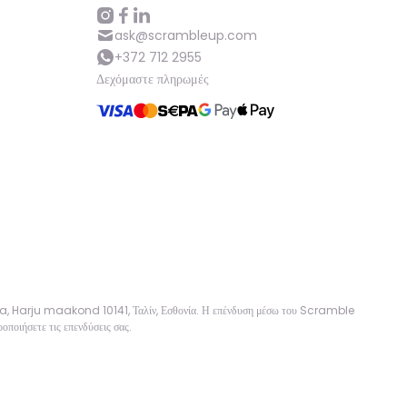
Βοήθεια
ask@scrambleup.com
+372 712 2955
Δεχόμαστε πληρωμές
ask@scrambleup.com
+372 712 2955
sa, Harju maakond 10141, Ταλίν, Εσθονία. Η επένδυση μέσω του Scramble
οποιήσετε τις επενδύσεις σας.