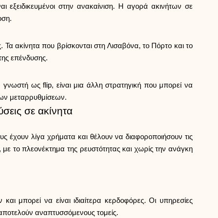
Βοήθεια
αι εξειδικευμένοι στην ανακαίνιση. Η αγορά ακινήτων σε
οση.
. Τα ακίνητα που βρίσκονται στη Λισαβόνα, το Πόρτο και το
της επένδυσης.
ask@scrambleup.com
+372 712 2955
γνωστή ως flip, είναι μια άλλη στρατηγική που μπορεί να
 των μεταρρυθμίσεων.
ύσεις σε ακίνητα
υς έχουν λίγα χρήματα και θέλουν να διαφοροποιήσουν τις
 με το πλεονέκτημα της ρευστότητας και χωρίς την ανάγκη
 και μπορεί να είναι ιδιαίτερα κερδοφόρες. Οι υπηρεσίες
ν αποτελούν αναπτυσσόμενους τομείς.