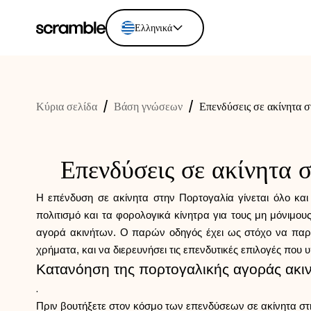
Ελληνικά
English
Ελληνικά
Κύρια σελίδα
/
Βάση γνώσεων
/
Επενδύσεις σε ακίνητα σ
Español
Português
Dutch
Επενδύσεις σε ακίνητα 
Deutsch
Eesti keel
Η επένδυση σε ακίνητα στην Πορτογαλία γίνεται όλο και
πολιτισμό και τα φορολογικά κίνητρα για τους μη μόνιμ
αγορά ακινήτων. Ο παρών οδηγός έχει ως στόχο να παράσ
χρήματα, και να διερευνήσει τις επενδυτικές επιλογές που
Κατανόηση της πορτογαλικής αγοράς ακι
.
Πριν βουτήξετε στον κόσμο των επενδύσεων σε ακίνητα στην