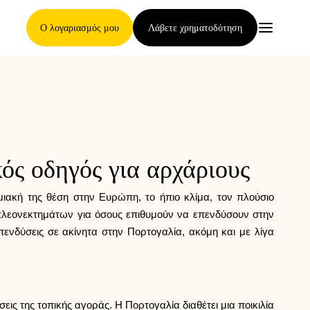
Ο λογαριασμός μου
Λάβετε χρηματοδότηση
Κύρια Σελίδα
ός οδηγός για αρχάριους
Όροι ανάθεσης απαιτήσεων
μιακή της θέση στην Ευρώπη, το ήπιο κλίμα, τον πλούσιο
 πλεονεκτημάτων για όσους επιθυμούν να επενδύσουν στην
ενδύσεις σε ακίνητα στην Πορτογαλία, ακόμη και με λίγα
Γκαλερί μαρκών
ις της τοπικής αγοράς. Η Πορτογαλία διαθέτει μια ποικιλία