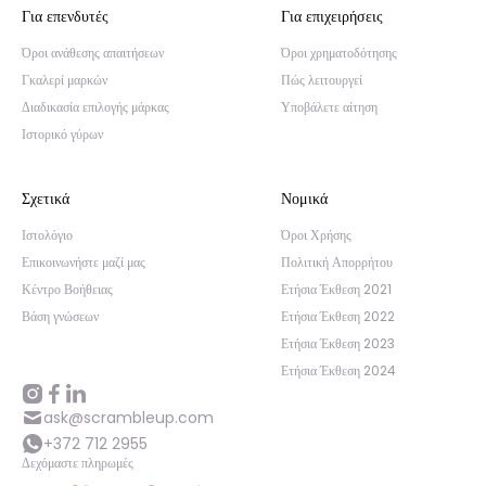
Για επενδυτές
Για επιχειρήσεις
Όροι ανάθεσης απαιτήσεων
Όροι χρηματοδότησης
Γκαλερί μαρκών
Πώς λειτουργεί
Διαδικασία επιλογής μάρκας
Υποβάλετε αίτηση
Ιστορικό γύρων
Σχετικά
Νομικά
Ιστολόγιο
Όροι Χρήσης
Επικοινωνήστε μαζί μας
Πολιτική Απορρήτου
Κέντρο Βοήθειας
Ετήσια Έκθεση 2021
Βάση γνώσεων
Ετήσια Έκθεση 2022
Ετήσια Έκθεση 2023
Ετήσια Έκθεση 2024
ask@scrambleup.com
+372 712 2955
Δεχόμαστε πληρωμές