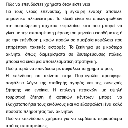
Πώς να επενδύσετε χρήματα όταν είστε νέοι
Για τους νέους επενδυτές, η έγκαιρη έναρξη αποτελεί
σημαντικό πλεονέκτημα. Το κλειδί είναι να επικεντρωθούν
στη συσσώρευση αρχικού κεφαλαίου, κάτι που μπορεί να
Ο λογαριασμός μου
γίνει με την αποταμίευση μέρους του μηνιαίου εισοδήματος ή
με την επένδυση μικρών ποσών σε αμοιβαία κεφάλαια που
Λάβετε χρηματοδότηση
επιτρέπουν τακτικές εισφορές. Το ξεκίνημα με μικρότερα
ακίνητα, όπως διαμερίσματα σε δευτερεύουσες πόλεις,
μπορεί να είναι μια αποτελεσματική στρατηγική.
Πού μπορώ να επενδύσω με ασφάλεια τα χρήματά μου;
Η επένδυση σε ακίνητα στην Πορτογαλία προσφέρει
ask@scrambleup.com
ασφάλεια λόγω της σταθερής αγοράς και της συνεχούς
+372 712 2955
ζήτησης για ενοίκια. Η επιλογή περιοχών με υψηλή
τουριστική ζήτηση ή αστικών κέντρων μπορεί να
ελαχιστοποιήσει τους κινδύνους και να εξασφαλίσει ένα καλό
ποσοστό πληρότητας των ακινήτων.
Πού να επενδύσετε χρήματα για να κερδίσετε περισσότερα
από τις αποταμιεύσεις