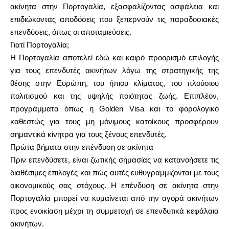
ακίνητα στην Πορτογαλία, εξασφαλίζοντας ασφάλεια και
επιδιώκοντας αποδόσεις που ξεπερνούν τις παραδοσιακές
Υπολογιστές
επενδύσεις, όπως οι αποταμιεύσεις.
Γιατί Πορτογαλία;
Η Πορτογαλία αποτελεί εδώ και καιρό προορισμό επιλογής
για τους επενδυτές ακινήτων λόγω της στρατηγικής της
Ιστορικό γύρων
θέσης στην Ευρώπη, του ήπιου κλίματος, του πλούσιου
πολιτισμού και της υψηλής ποιότητας ζωής. Επιπλέον,
προγράμματα όπως η Golden Visa και το φορολογικό
καθεστώς για τους μη μόνιμους κατοίκους προσφέρουν
Ιστολόγιο
σημαντικά κίνητρα για τους ξένους επενδυτές.
Πρώτα βήματα στην επένδυση σε ακίνητα
Πριν επενδύσετε, είναι ζωτικής σημασίας να κατανοήσετε τις
Επικοινωνήστε μαζί μας
διαθέσιμες επιλογές και πώς αυτές ευθυγραμμίζονται με τους
οικονομικούς σας στόχους. Η επένδυση σε ακίνητα στην
Πορτογαλία μπορεί να κυμαίνεται από την αγορά ακινήτων
προς ενοικίαση μέχρι τη συμμετοχή σε επενδυτικά κεφάλαια
Βοήθεια
ακινήτων.