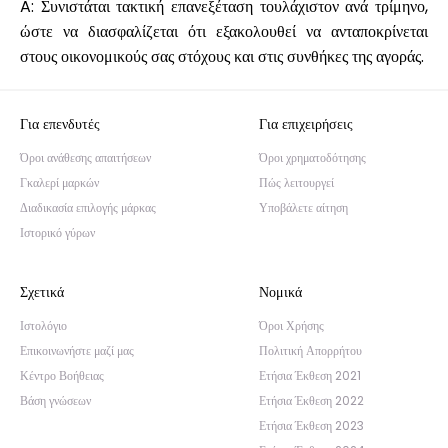
A: Συνιστάται τακτική επανεξέταση τουλάχιστον ανά τρίμηνο,
ώστε να διασφαλίζεται ότι εξακολουθεί να ανταποκρίνεται
στους οικονομικούς σας στόχους και στις συνθήκες της αγοράς.
Για επενδυτές
Για επιχειρήσεις
Όροι ανάθεσης απαιτήσεων
Όροι χρηματοδότησης
Γκαλερί μαρκών
Πώς λειτουργεί
Διαδικασία επιλογής μάρκας
Υποβάλετε αίτηση
Ιστορικό γύρων
Σχετικά
Νομικά
Ιστολόγιο
Όροι Χρήσης
Επικοινωνήστε μαζί μας
Πολιτική Απορρήτου
Κέντρο Βοήθειας
Ετήσια Έκθεση 2021
Βάση γνώσεων
Ετήσια Έκθεση 2022
Ετήσια Έκθεση 2023