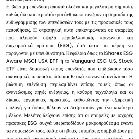
Η βιώσιμη επένδυση αποκτά ολοένα και μεγαλύτερη σημασία,
καθώς όλο και περισσότεροι άνθρωποι τονίζουν τη σημασία της
ευθυγράμμισης των επενδύσεών τους με τις προσωπικές τους
πεποιθήσεις. Η στρατηγική αυτή επικεντρώνεται σε εταιρείες
που πληρούν υψηλά περιβαλλοντικά, κοινωνικά και
διαχειριστικά πρότυπα (ESG), έτσι ώστε τα κέρδη να
παράγονται με υπευθυνότητα. Κεφάλαια όπως το iShares ESG
Aware MSCI USA ETF ή το Vanguard ESG U.S. Stock
ETF είναι δημοφιλή στους επενδυτές που επιδιώκουν τόσο
οικονομικές αποδόσεις όσο και θετικό κοινωνικό αντίκτυπο. Η
βιώσιμη επένδυση περιλαμβάνει επίσης τομείς όπως οι
ανανεώσιμες πηγές ενέργειας, η καθαρή τεχνολογία και οι
δίκαιες εργασιακές πρακτικές, καθιστώντας την εξαιρετική
επιλογή για όσους θέλουν να δεσμευτούν για ένα καλύτερο
μέλλον. Μελέτες δείχνουν επίσης ότι οι εταιρείες με ισχυρές
πρακτικές ESG συχνά υπεραποδίδουν μακροπρόθεσμα έναντι
των ομοειδών τους, οπότε οι ηθικές εκτιμήσεις συμβαδίζουν με
την ισχυρή οικονομική ανάπτυξη. Για τους επενδυτές, τα