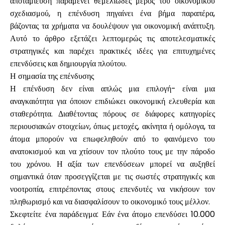
αποταμίευση παραμένει θεμελιώδες μέρος του οικονομικού
σχεδιασμού, η επένδυση πηγαίνει ένα βήμα παραπέρα,
βάζοντας τα χρήματα να δουλέψουν για οικονομική ανάπτυξη.
Υπολογιστές
Αυτό το άρθρο εξετάζει λεπτομερώς τις αποτελεσματικές
στρατηγικές και παρέχει πρακτικές ιδέες για επιτυχημένες
επενδύσεις και δημιουργία πλούτου.
Η σημασία της επένδυσης
Ιστορικό γύρων
Η επένδυση δεν είναι απλώς μια επιλογή- είναι μια
αναγκαιότητα για όποιον επιδιώκει οικονομική ελευθερία και
σταθερότητα. Διαθέτοντας πόρους σε διάφορες κατηγορίες
Ιστολόγιο
περιουσιακών στοιχείων, όπως μετοχές, ακίνητα ή ομόλογα, τα
άτομα μπορούν να επωφεληθούν από το φαινόμενο του
ανατοκισμού και να χτίσουν τον πλούτο τους με την πάροδο
του χρόνου. Η αξία των επενδύσεων μπορεί να αυξηθεί
Επικοινωνήστε μαζί μας
σημαντικά όταν προσεγγίζεται με τις σωστές στρατηγικές και
νοοτροπία, επιτρέποντας στους επενδυτές να νικήσουν τον
πληθωρισμό και να διασφαλίσουν το οικονομικό τους μέλλον.
Βοήθεια
Σκεφτείτε ένα παράδειγμα: Εάν ένα άτομο επενδύσει 10.000