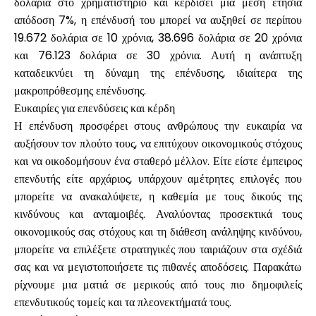
δολάρια στο χρηματιστήριο και κερδίσει μια μέση ετήσια
απόδοση 7%, η επένδυσή του μπορεί να αυξηθεί σε περίπου
19.672 δολάρια σε 10 χρόνια, 38.696 δολάρια σε 20 χρόνια
και 76.123 δολάρια σε 30 χρόνια. Αυτή η ανάπτυξη
Ο λογαριασμός μου
καταδεικνύει τη δύναμη της επένδυσης, ιδιαίτερα της
μακροπρόθεσμης επένδυσης.
Λάβετε χρηματοδότηση
Ευκαιρίες για επενδύσεις και κέρδη
Η επένδυση προσφέρει στους ανθρώπους την ευκαιρία να
αυξήσουν τον πλούτο τους, να επιτύχουν οικονομικούς στόχους
και να οικοδομήσουν ένα σταθερό μέλλον. Είτε είστε έμπειρος
επενδυτής είτε αρχάριος, υπάρχουν αμέτρητες επιλογές που
μπορείτε να ανακαλύψετε, η καθεμία με τους δικούς της
ask@scrambleup.com
κινδύνους και ανταμοιβές. Αναλύοντας προσεκτικά τους
+372 712 2955
οικονομικούς σας στόχους και τη διάθεση ανάληψης κινδύνου,
μπορείτε να επιλέξετε στρατηγικές που ταιριάζουν στα σχέδιά
σας και να μεγιστοποιήσετε τις πιθανές αποδόσεις. Παρακάτω
ρίχνουμε μια ματιά σε μερικούς από τους πιο δημοφιλείς
επενδυτικούς τομείς και τα πλεονεκτήματά τους.