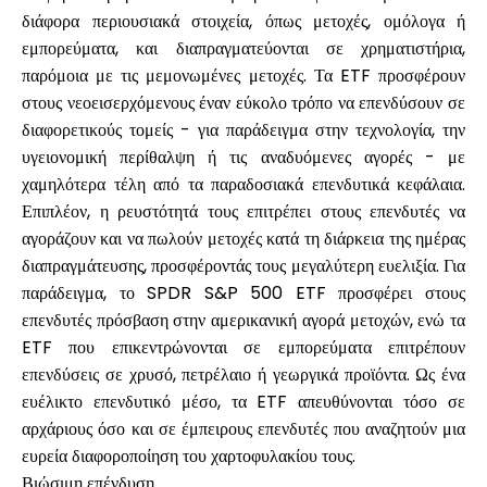
διάφορα περιουσιακά στοιχεία, όπως μετοχές, ομόλογα ή
εμπορεύματα, και διαπραγματεύονται σε χρηματιστήρια,
παρόμοια με τις μεμονωμένες μετοχές. Τα ETF προσφέρουν
στους νεοεισερχόμενους έναν εύκολο τρόπο να επενδύσουν σε
διαφορετικούς τομείς - για παράδειγμα στην τεχνολογία, την
υγειονομική περίθαλψη ή τις αναδυόμενες αγορές - με
χαμηλότερα τέλη από τα παραδοσιακά επενδυτικά κεφάλαια.
Επιπλέον, η ρευστότητά τους επιτρέπει στους επενδυτές να
αγοράζουν και να πωλούν μετοχές κατά τη διάρκεια της ημέρας
διαπραγμάτευσης, προσφέροντάς τους μεγαλύτερη ευελιξία. Για
παράδειγμα, το SPDR S&P 500 ETF προσφέρει στους
επενδυτές πρόσβαση στην αμερικανική αγορά μετοχών, ενώ τα
ETF που επικεντρώνονται σε εμπορεύματα επιτρέπουν
επενδύσεις σε χρυσό, πετρέλαιο ή γεωργικά προϊόντα. Ως ένα
ευέλικτο επενδυτικό μέσο, τα ETF απευθύνονται τόσο σε
αρχάριους όσο και σε έμπειρους επενδυτές που αναζητούν μια
ευρεία διαφοροποίηση του χαρτοφυλακίου τους.
Βιώσιμη επένδυση