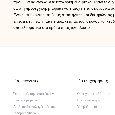
προθυμία να αναλάβετε υπολογισμένα ρίσκα. Μείνετε συγκ
σωστή προσέγγιση, μπορείτε να επιτύχετε τα οικονομικά σας
Ενσωματώνοντας αυτές τις στρατηγικές και διατηρώντας μ
επιτυχημένη ζωή. Είτε επιδιώκετε άμεσα οικονομικά κέρδ
αποτελεσματικά στο δρόμο προς τον πλούτο.
Για επενδυτές
Για επιχειρήσεις
Όροι ανάθεσης απαιτήσεων
Όροι χρηματοδότησης
Γκαλερί μαρκών
Πώς λειτουργεί
Διαδικασία επιλογής μάρκας
Υποβάλετε αίτηση
Ιστορικό γύρων