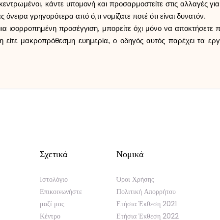
εντρωμένοι, κάντε υπομονή και προσαρμοστείτε στις αλλαγές για
 όνειρα γρηγορότερα από ό,τι νομίζατε ποτέ ότι είναι δυνατόν.
ια ισορροπημένη προσέγγιση, μπορείτε όχι μόνο να αποκτήσετε π
η είτε μακροπρόθεσμη ευημερία, ο οδηγός αυτός παρέχει τα εργα
Σχετικά
Νομικά
Ιστολόγιο
Όροι Χρήσης
Επικοινωνήστε
Πολιτική Απορρήτου
μαζί μας
Ετήσια Έκθεση 2021
Κέντρο
Ετήσια Έκθεση 2022