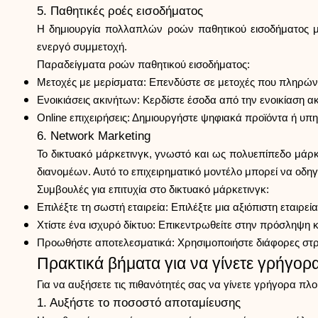
5. Παθητικές ροές εισοδήματος
Η δημιουργία πολλαπλών ροών παθητικού εισοδήματος μπ
ενεργό συμμετοχή.
Παραδείγματα ροών παθητικού εισοδήματος:
Μετοχές με μερίσματα: Επενδύστε σε μετοχές που πληρών
Ενοικιάσεις ακινήτων: Κερδίστε έσοδα από την ενοικίαση α
Online επιχειρήσεις: Δημιουργήστε ψηφιακά προϊόντα ή υ
6. Network Marketing
Το δικτυακό μάρκετινγκ, γνωστό και ως πολυεπίπεδο μά
διανομέων. Αυτό το επιχειρηματικό μοντέλο μπορεί να οδηγ
Συμβουλές για επιτυχία στο δικτυακό μάρκετινγκ:
Επιλέξτε τη σωστή εταιρεία: Επιλέξτε μια αξιόπιστη εταιρεί
Χτίστε ένα ισχυρό δίκτυο: Επικεντρωθείτε στην πρόσληψη
Προωθήστε αποτελεσματικά: Χρησιμοποιήστε διάφορες στρα
Πρακτικά βήματα για να γίνετε γρήγορ
Για να αυξήσετε τις πιθανότητές σας να γίνετε γρήγορα πλο
1. Αυξήστε το ποσοστό αποταμίευσης