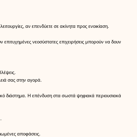
Βοήθεια
 λειτουργίες, αν επενδύετε σε ακίνητα προς ενοικίαση.
ούν επιτυχημένες νεοσύστατες επιχειρήσεις μπορούν να δουν
ask@scrambleup.com
+372 712 2955
βλέψεις.
λειά σας στην αγορά.
νικό διάστημα. Η επένδυση στα σωστά ψηφιακά περιουσιακά
.
ριωμένες αποφάσεις.