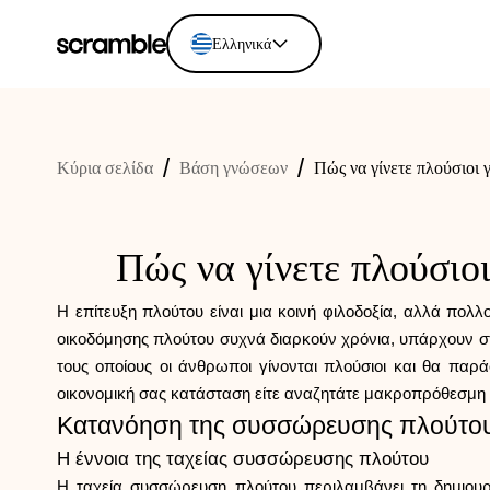
Ελληνικά
English
Ελληνικά
Κύρια σελίδα
/
Βάση γνώσεων
/
Πώς να γίνετε πλούσιοι γ
Español
Português
Dutch
Πώς να γίνετε πλούσιοι
Deutsch
Eesti keel
Η επίτευξη πλούτου είναι μια κοινή φιλοδοξία, αλλά πο
οικοδόμησης πλούτου συχνά διαρκούν χρόνια, υπάρχουν στ
τους οποίους οι άνθρωποι γίνονται πλούσιοι και θα παρά
οικονομική σας κατάσταση είτε αναζητάτε μακροπρόθεσμη 
Κατανόηση της συσσώρευσης πλούτο
Η έννοια της ταχείας συσσώρευσης πλούτου
Η ταχεία συσσώρευση πλούτου περιλαμβάνει τη δημιουρ