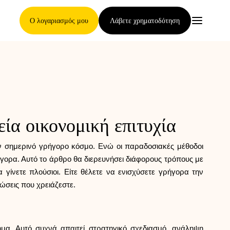
Ο λογαριασμός μου
Λάβετε χρηματοδότηση
Κύρια Σελίδα
εία οικονομική επιτυχία
Όροι ανάθεσης απαιτήσεων
ον σημερινό γρήγορο κόσμο. Ενώ οι παραδοσιακές μέθοδοι
γορα. Αυτό το άρθρο θα διερευνήσει διάφορους τρόπους με
 γίνετε πλούσιοι. Είτε θέλετε να ενισχύσετε γρήγορα την
Γκαλερί μαρκών
ώσεις που χρειάζεστε.
μα. Αυτό συχνά απαιτεί στρατηγικό σχεδιασμό, ανάληψη