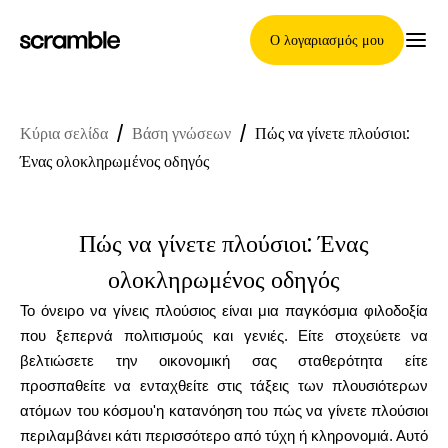
Ο λογαριασμός μου
Κύρια σελίδα
/
Βάση γνώσεων
/
Πώς να γίνετε πλούσιοι:
Κύρια Σελίδα
Ένας ολοκληρωμένος οδηγός
Πώς να γίνετε πλούσιοι: Ένας
Όροι ανάθεσης απαιτήσεων
ολοκληρωμένος οδηγός
Το όνειρο να γίνεις πλούσιος είναι μια παγκόσμια φιλοδοξία
Γκαλερί μαρκών
που ξεπερνά πολιτισμούς και γενιές. Είτε στοχεύετε να
βελτιώσετε την οικονομική σας σταθερότητα είτε
προσπαθείτε να ενταχθείτε στις τάξεις των πλουσιότερων
ατόμων του κόσμου'η κατανόηση του πώς να γίνετε πλούσιοι
Επιλογή μάρκας
περιλαμβάνει κάτι περισσότερο από τύχη ή κληρονομιά. Αυτό