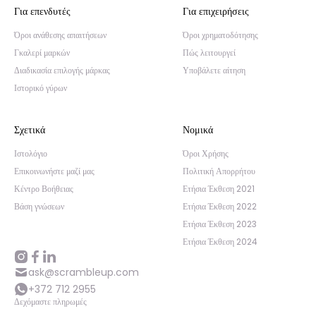
Για επενδυτές
Για επιχειρήσεις
Όροι ανάθεσης απαιτήσεων
Όροι χρηματοδότησης
Γκαλερί μαρκών
Πώς λειτουργεί
Διαδικασία επιλογής μάρκας
Υποβάλετε αίτηση
Ιστορικό γύρων
Σχετικά
Νομικά
Ιστολόγιο
Όροι Χρήσης
Επικοινωνήστε μαζί μας
Πολιτική Απορρήτου
Κέντρο Βοήθειας
Ετήσια Έκθεση 2021
Βάση γνώσεων
Ετήσια Έκθεση 2022
Ετήσια Έκθεση 2023
Ετήσια Έκθεση 2024
ask@scrambleup.com
+372 712 2955
Δεχόμαστε πληρωμές