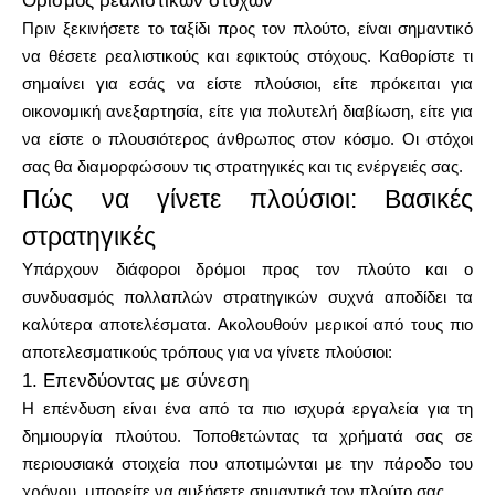
Ορισμός ρεαλιστικών στόχων
Πριν ξεκινήσετε το ταξίδι προς τον πλούτο, είναι σημαντικό
να θέσετε ρεαλιστικούς και εφικτούς στόχους. Καθορίστε τι
σημαίνει για εσάς να είστε πλούσιοι, είτε πρόκειται για
Ο λογαριασμός μου
οικονομική ανεξαρτησία, είτε για πολυτελή διαβίωση, είτε για
να είστε ο πλουσιότερος άνθρωπος στον κόσμο. Οι στόχοι
Λάβετε χρηματοδότηση
σας θα διαμορφώσουν τις στρατηγικές και τις ενέργειές σας.
Πώς να γίνετε πλούσιοι: Βασικές
στρατηγικές
Υπάρχουν διάφοροι δρόμοι προς τον πλούτο και ο
συνδυασμός πολλαπλών στρατηγικών συχνά αποδίδει τα
ask@scrambleup.com
καλύτερα αποτελέσματα. Ακολουθούν μερικοί από τους πιο
+372 712 2955
αποτελεσματικούς τρόπους για να γίνετε πλούσιοι:
1. Επενδύοντας με σύνεση
Η επένδυση είναι ένα από τα πιο ισχυρά εργαλεία για τη
δημιουργία πλούτου. Τοποθετώντας τα χρήματά σας σε
περιουσιακά στοιχεία που αποτιμώνται με την πάροδο του
χρόνου, μπορείτε να αυξήσετε σημαντικά τον πλούτο σας.