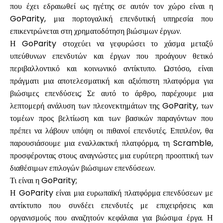
που έχει εδραιωθεί ως ηγέτης σε αυτόν τον χώρο είναι η
GoParity, μια πορτογαλική επενδυτική υπηρεσία που
επικεντρώνεται στη χρηματοδότηση βιώσιμων έργων.
Υπολογιστές
Η GoParity στοχεύει να γεφυρώσει το χάσμα μεταξύ
υπεύθυνων επενδυτών και έργων που προάγουν θετικό
περιβαλλοντικό και κοινωνικό αντίκτυπο. Ωστόσο, είναι
Ιστορικό γύρων
πράγματι μια αποτελεσματική και αξιόπιστη πλατφόρμα για
βιώσιμες επενδύσεις; Σε αυτό το άρθρο, παρέχουμε μια
λεπτομερή ανάλυση των πλεονεκτημάτων της GoParity, των
τομέων προς βελτίωση και των βασικών παραγόντων που
Ιστολόγιο
πρέπει να λάβουν υπόψη οι πιθανοί επενδυτές. Επιπλέον, θα
παρουσιάσουμε μια εναλλακτική πλατφόρμα, τη Scramble,
προσφέροντας στους αναγνώστες μια ευρύτερη προοπτική των
Επικοινωνήστε μαζί μας
διαθέσιμων επιλογών βιώσιμων επενδύσεων.
Τι είναι η GoParity;
Η GoParity είναι μια ευρωπαϊκή πλατφόρμα επενδύσεων με
αντίκτυπο που συνδέει επενδυτές με επιχειρήσεις και
Βοήθεια
οργανισμούς που αναζητούν κεφάλαια για βιώσιμα έργα. Η