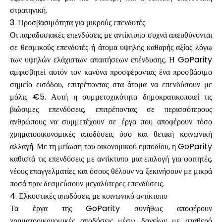
στρατηγική.
3. Προσβασιμότητα για μικρούς επενδυτές
Οι παραδοσιακές επενδύσεις με αντίκτυπο συχνά απευθύνονται
σε θεσμικούς επενδυτές ή άτομα υψηλής καθαρής αξίας λόγω
των υψηλών ελάχιστων απαιτήσεων επένδυσης. Η GoParity
αμφισβητεί αυτόν τον κανόνα προσφέροντας ένα προσβάσιμο
σημείο εισόδου, επιτρέποντας στα άτομα να επενδύσουν με
μόλις €5. Αυτή η συμμετοχικότητα δημοκρατικοποιεί τις
βιώσιμες επενδύσεις, επιτρέποντας σε περισσότερους
ανθρώπους να συμμετέχουν σε έργα που αποφέρουν τόσο
χρηματοοικονομικές αποδόσεις όσο και θετική κοινωνική
αλλαγή. Με τη μείωση του οικονομικού εμποδίου, η GoParity
καθιστά τις επενδύσεις με αντίκτυπο μια επιλογή για φοιτητές,
νέους επαγγελματίες και όσους θέλουν να ξεκινήσουν με μικρά
ποσά πριν δεσμεύσουν μεγαλύτερες επενδύσεις.
4. Ελκυστικές αποδόσεις με κοινωνικό αντίκτυπο
Τα έργα της GoParity συνήθως αποφέρουν
χρηματοοικονομικές αποδόσεις μέσω δανείων με σταθερό