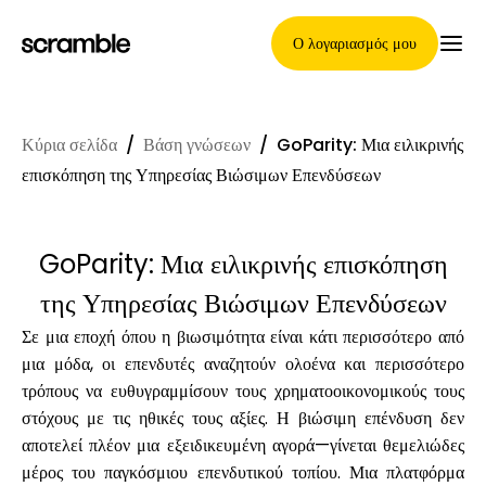
Ο λογαριασμός μου
Κύρια σελίδα
/
Βάση γνώσεων
/
GoParity: Μια ειλικρινής
Κύρια Σελίδα
επισκόπηση της Υπηρεσίας Βιώσιμων Επενδύσεων
GoParity: Μια ειλικρινής επισκόπηση
Όροι ανάθεσης απαιτήσεων
της Υπηρεσίας Βιώσιμων Επενδύσεων
Σε μια εποχή όπου η βιωσιμότητα είναι κάτι περισσότερο από
μια μόδα, οι επενδυτές αναζητούν ολοένα και περισσότερο
Γκαλερί μαρκών
τρόπους να ευθυγραμμίσουν τους χρηματοοικονομικούς τους
στόχους με τις ηθικές τους αξίες. Η βιώσιμη επένδυση δεν
αποτελεί πλέον μια εξειδικευμένη αγορά—γίνεται θεμελιώδες
Επιλογή μάρκας
μέρος του παγκόσμιου επενδυτικού τοπίου. Μια πλατφόρμα