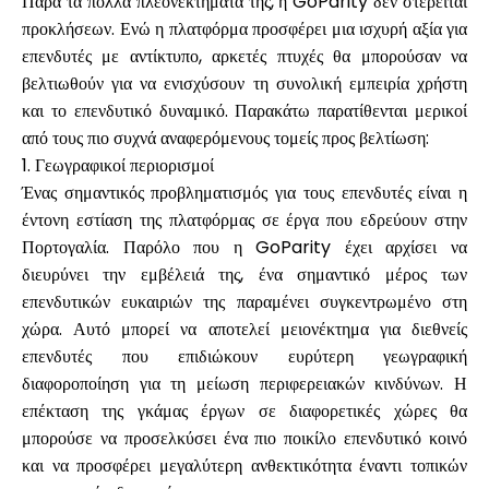
Παρά τα πολλά πλεονεκτήματά της, η GoParity δεν στερείται
προκλήσεων. Ενώ η πλατφόρμα προσφέρει μια ισχυρή αξία για
επενδυτές με αντίκτυπο, αρκετές πτυχές θα μπορούσαν να
βελτιωθούν για να ενισχύσουν τη συνολική εμπειρία χρήστη
και το επενδυτικό δυναμικό. Παρακάτω παρατίθενται μερικοί
από τους πιο συχνά αναφερόμενους τομείς προς βελτίωση:
1. Γεωγραφικοί περιορισμοί
Ένας σημαντικός προβληματισμός για τους επενδυτές είναι η
έντονη εστίαση της πλατφόρμας σε έργα που εδρεύουν στην
Πορτογαλία. Παρόλο που η GoParity έχει αρχίσει να
διευρύνει την εμβέλειά της, ένα σημαντικό μέρος των
επενδυτικών ευκαιριών της παραμένει συγκεντρωμένο στη
χώρα. Αυτό μπορεί να αποτελεί μειονέκτημα για διεθνείς
επενδυτές που επιδιώκουν ευρύτερη γεωγραφική
διαφοροποίηση για τη μείωση περιφερειακών κινδύνων. Η
επέκταση της γκάμας έργων σε διαφορετικές χώρες θα
μπορούσε να προσελκύσει ένα πιο ποικίλο επενδυτικό κοινό
και να προσφέρει μεγαλύτερη ανθεκτικότητα έναντι τοπικών