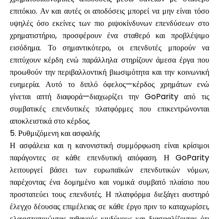
επιτόκιο. Αν και αυτές οι αποδόσεις μπορεί να μην είναι τόσο
υψηλές όσο εκείνες των πιο ριψοκίνδυνων επενδύσεων στο
χρηματιστήριο, προσφέρουν ένα σταθερό και προβλέψιμο
εισόδημα. Το σημαντικότερο, οι επενδυτές μπορούν να
επιτύχουν κέρδη ενώ παράλληλα στηρίζουν άμεσα έργα που
προωθούν την περιβαλλοντική βιωσιμότητα και την κοινωνική
ευημερία. Αυτό το διπλό όφελος—κέρδος χρημάτων ενώ
γίνεται απτή διαφορά—διαχωρίζει την GoParity από τις
συμβατικές επενδυτικές πλατφόρμες που επικεντρώνονται
αποκλειστικά στο κέρδος.
5. Ρυθμιζόμενη και ασφαλής
Η ασφάλεια και η κανονιστική συμμόρφωση είναι κρίσιμοι
παράγοντες σε κάθε επενδυτική απόφαση. Η GoParity
λειτουργεί βάσει των ευρωπαϊκών επενδυτικών νόμων,
παρέχοντας ένα δομημένο και νομικά συμβατό πλαίσιο που
προστατεύει τους επενδυτές. Η πλατφόρμα διεξάγει αυστηρό
έλεγχο δέουσας επιμέλειας σε κάθε έργο πριν το καταχωρίσει,
ελαχιστοποιώντας πιθανούς κινδύνους και διασφαλίζοντας ότι