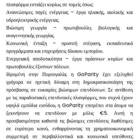
πλατφόρμα εστιάζει κυρίως σε τομείς όπως:
Ανανεώσιμες πηγές ενέργειας – έργα ηλιακής, αιολικής και
υδροηλεκτρικής ενέργειας.
Βιώσιμη γεωργία – πρωτοβουλίες βιολογικής και
Ο λογαριασμός μου
αναγεννητικής γεωργίας.
Κοινωνική ένταξη – προσιτή στέγαση, εκπαιδευτικά
Λάβετε χρηματοδότηση
προγράμματα και επιχειρήσεις δίκαιου εμπορίου.
Ενεργειακή αποδοτικότητα – έργα πράσινων κτιρίων και
πρωτοβουλίες έξυπνων πόλεων.
Ιδρυμένη στην Πορτογαλία, η GoParity έχει εξελιχθεί
γρήγορα σε ηγετική δύναμη στη δημοκρατικοποίηση της
πρόσβασης σε ευκαιρίες βιώσιμων επενδύσεων. Σε αντίθεση
ask@scrambleup.com
+372 712 2955
με τις παραδοσιακές επενδυτικές πλατφόρμες, που συχνά έχουν
υψηλά εμπόδια εισόδου, η GoParity επιτρέπει στα άτομα να
ξεκινήσουν να επενδύουν με μόλις €5. Αυτή η
προσβασιμότητα καθιστά τις βιώσιμες επενδύσεις διαθέσιμες
σε ευρύτερο κοινό, ενθαρρύνοντας τη χρηματοοικονομική
συμμετοχή σε περιβαλλοντικά και κοινωνικά υπεύθυνες