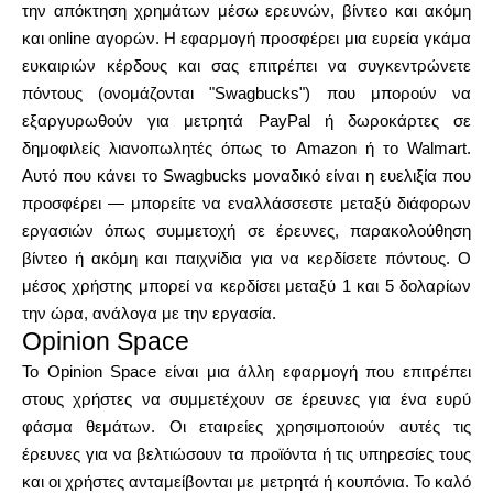
την απόκτηση χρημάτων μέσω ερευνών, βίντεο και ακόμη
και online αγορών. Η εφαρμογή προσφέρει μια ευρεία γκάμα
ευκαιριών κέρδους και σας επιτρέπει να συγκεντρώνετε
πόντους (ονομάζονται "Swagbucks") που μπορούν να
Ο λογαριασμός μου
εξαργυρωθούν για μετρητά PayPal ή δωροκάρτες σε
δημοφιλείς λιανοπωλητές όπως το Amazon ή το Walmart.
Λάβετε χρηματοδότηση
Αυτό που κάνει το Swagbucks μοναδικό είναι η ευελιξία που
προσφέρει — μπορείτε να εναλλάσσεστε μεταξύ διάφορων
εργασιών όπως συμμετοχή σε έρευνες, παρακολούθηση
βίντεο ή ακόμη και παιχνίδια για να κερδίσετε πόντους. Ο
μέσος χρήστης μπορεί να κερδίσει μεταξύ 1 και 5 δολαρίων
την ώρα, ανάλογα με την εργασία.
ask@scrambleup.com
Opinion Space
+372 712 2955
Το Opinion Space είναι μια άλλη εφαρμογή που επιτρέπει
στους χρήστες να συμμετέχουν σε έρευνες για ένα ευρύ
φάσμα θεμάτων. Οι εταιρείες χρησιμοποιούν αυτές τις
έρευνες για να βελτιώσουν τα προϊόντα ή τις υπηρεσίες τους
και οι χρήστες ανταμείβονται με μετρητά ή κουπόνια. Το καλό