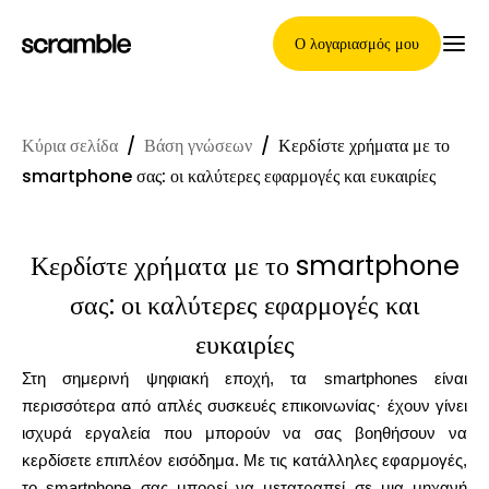
Ο λογαριασμός μου
Κύρια σελίδα
/
Βάση γνώσεων
/
Κερδίστε χρήματα με το
Κύρια Σελίδα
smartphone σας: οι καλύτερες εφαρμογές και ευκαιρίες
Κερδίστε χρήματα με το smartphone
Όροι ανάθεσης απαιτήσεων
σας: οι καλύτερες εφαρμογές και
ευκαιρίες
Γκαλερί μαρκών
Στη σημερινή ψηφιακή εποχή, τα smartphones είναι
περισσότερα από απλές συσκευές επικοινωνίας· έχουν γίνει
ισχυρά εργαλεία που μπορούν να σας βοηθήσουν να
Επιλογή μάρκας
κερδίσετε επιπλέον εισόδημα. Με τις κατάλληλες εφαρμογές,
το smartphone σας μπορεί να μετατραπεί σε μια μηχανή