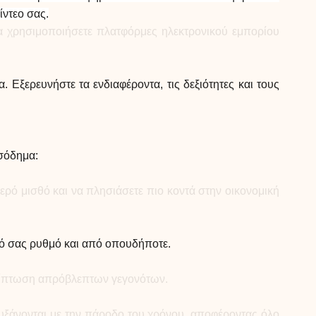
Βοήθεια
ίντεο σας.
να χρησιμοποιήσετε πλατφόρμες ηλεκτρονικού εμπορίου
Εξερευνήστε τα ενδιαφέροντα, τις δεξιότητες και τους
ask@scrambleup.com
+372 712 2955
σόδημα:
ερό μισθό και να πλησιάσετε πιο κοντά στην οικονομική
ικό σας ρυθμό και από οπουδήποτε.
ερίπτωση απρόβλεπτων γεγονότων.
υξάνονται με την πάροδο του χρόνου, αποφέροντας όλο