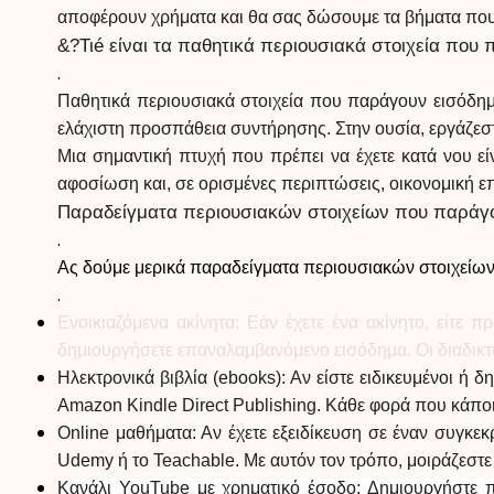
αποφέρουν χρήματα και θα σας δώσουμε τα βήματα που χρ
&?Τιé είναι τα παθητικά περιουσιακά στοιχεία που
.
Παθητικά περιουσιακά στοιχεία που παράγουν εισόδημ
ελάχιστη προσπάθεια συντήρησης. Στην ουσία, εργάζεστ
Μια σημαντική πτυχή που πρέπει να έχετε κατά νου είν
αφοσίωση και, σε ορισμένες περιπτώσεις, οικονομική ε
Παραδείγματα περιουσιακών στοιχείων που παράγο
.
Ας δούμε μερικά παραδείγματα περιουσιακών στοιχείων
.
Ενοικιαζόμενα ακίνητα: Εάν έχετε ένα ακίνητο, είτε π
δημιουργήσετε επαναλαμβανόμενο εισόδημα. Οι διαδικ
Ηλεκτρονικά βιβλία (ebooks): Αν είστε ειδικευμένοι ή 
Amazon Kindle Direct Publishing. Κάθε φορά που κάποι
Online μαθήματα: Αν έχετε εξειδίκευση σε έναν συγκεκ
Udemy ή το Teachable. Με αυτόν τον τρόπο, μοιράζεστε 
Κανάλι YouTube με χρηματικό έσοδο: Δημιουργήστε π