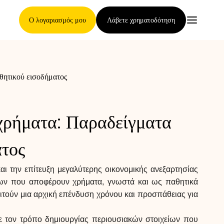
Ο λογαριασμός μου
Λάβετε χρηματοδότηση
θητικού εισοδήματος
Κύρια Σελίδα
χρήματα: Παραδείγματα
Όροι ανάθεσης απαιτήσεων
ατος
ι την επίτευξη μεγαλύτερης οικονομικής ανεξαρτησίας
Γκαλερί μαρκών
είων που αποφέρουν χρήματα, γνωστά και ως παθητικά
αιτούν μια αρχική επένδυση χρόνου και προσπάθειας για
ε τον τρόπο δημιουργίας περιουσιακών στοιχείων που