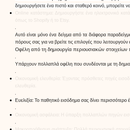
δημιουργήσετε ένα πιστό και σταθερό κοινό, μπορείτε 
Online κατάστημα: Δημιουργήστε ένα ηλεκτρονικό κατ
όπως το Shopify ή το Etsy.
.
Αυτό είναι μόνο ένα δείγμα από τα διάφορα παραδείγμ
πόρους σας για να βρείτε τις επιλογές που λειτουργούν 
Οφέλη από τη δημιουργία περιουσιακών στοιχείων
.
Υπάρχουν πολλαπλά οφέλη που συνδέονται με τη δημιο
.
Οικονομική ελευθερία: Έχοντας πρόσθετες πηγές εισοδή
ελευθερία.
.
Ευελιξία: Το παθητικό εισόδημα σας δίνει περισσότερο 
.
Οικονομική ασφάλεια: Η ύπαρξη πολλαπλών πηγών εισο
.
Μακροπρόθεσμη ανάπτυξη: Πολλά περιουσιακά στοιχεία