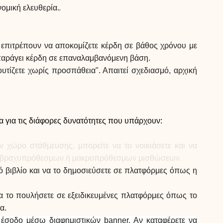
Επιλογή μάρκας
.
ομική ελευθερία.
Υπολογιστές
 επιτρέπουν να αποκομίζετε κέρδη σε βάθος χρόνου με
 παράγει κέρδη σε επαναλαμβανόμενη βάση.
ουτίζετε χωρίς προσπάθεια". Απαιτεί σχεδιασμό, αρχική
Ιστορικό γύρων
 για τις διάφορες δυνατότητες που υπάρχουν:
Ιστολόγιο
ναν χώρο στάθμευσης, μπορείτε να το νοικιάσετε και να
ριση βραχυπρόθεσμων ή μακροπρόθεσμων μισθώσεων.
ικό βιβλίο και να το δημοσιεύσετε σε πλατφόρμες όπως η
Επικοινωνήστε μαζί μας
 να το πουλήσετε σε εξειδικευμένες πλατφόρμες όπως το
α.
 έσοδο μέσω διαφημιστικών banner. Αν καταφέρετε να