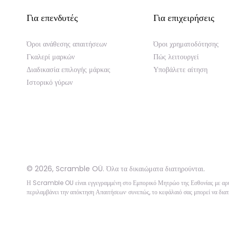
Για επενδυτές
Για επιχειρήσεις
Όροι ανάθεσης απαιτήσεων
Όροι χρηματοδότησης
Γκαλερί μαρκών
Πώς λειτουργεί
Διαδικασία επιλογής μάρκας
Υποβάλετε αίτηση
Ιστορικό γύρων
©
2026
,
Scramble OÜ. Όλα τα δικαιώματα διατηρούνται
.
Η Scramble OU είναι εγγεγραμμένη στο Εμπορικό Μητρώο της Εσθονίας με 
περιλαμβάνει την απόκτηση Απαιτήσεων· συνεπώς, το κεφάλαιό σας μπορεί να διατ
App version:
98084af
-
p