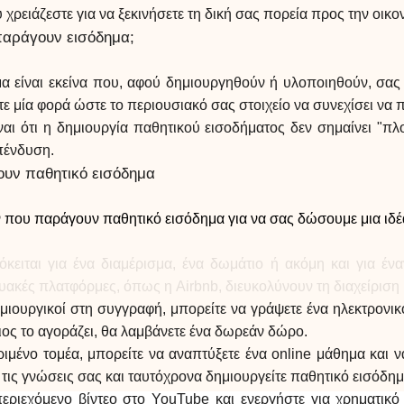
ειάζεστε για να ξεκινήσετε τη δική σας πορεία προς την οικον
 παράγουν εισόδημα;
α είναι εκείνα που, αφού δημιουργηθούν ή υλοποιηθούν, σας
ε μία φορά ώστε το περιουσιακό σας στοιχείο να συνεχίσει να
αι ότι η δημιουργία παθητικού εισοδήματος δεν σημαίνει "πλ
πένδυση.
υν παθητικό εισόδημα
 που παράγουν παθητικό εισόδημα για να σας δώσουμε μια ιδέα
ρόκειται για ένα διαμέρισμα, ένα δωμάτιο ή ακόμη και για έ
τυακές πλατφόρμες, όπως η Airbnb, διευκολύνουν τη διαχεί
δημιουργικοί στη συγγραφή, μπορείτε να γράψετε ένα ηλεκτρον
ος το αγοράζει, θα λαμβάνετε ένα δωρεάν δώρο.
ριμένο τομέα, μπορείτε να αναπτύξετε ένα online μάθημα και
τις γνώσεις σας και ταυτόχρονα δημιουργείτε παθητικό εισόδημ
εριεχόμενο βίντεο στο YouTube και ενεργήστε για χρηματικό