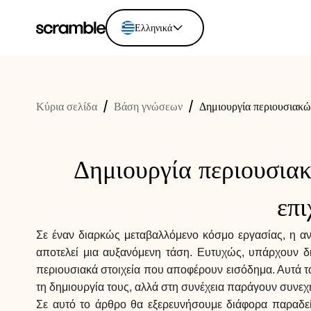
Ελληνικά
English
Ελληνικά
Κύρια σελίδα
/
Βάση γνώσεων
/
Δημιουργία περιουσιακώ
Español
Português
Dutch
Δημιουργία περιουσια
Deutsch
Eesti keel
επι
Σε έναν διαρκώς μεταβαλλόμενο κόσμο εργασίας, η αν
αποτελεί μια αυξανόμενη τάση. Ευτυχώς, υπάρχουν δ
περιουσιακά στοιχεία που αποφέρουν εισόδημα. Αυτά τα
τη δημιουργία τους, αλλά στη συνέχεια παράγουν συνεχ
Σε αυτό το άρθρο θα εξερευνήσουμε διάφορα παραδεί