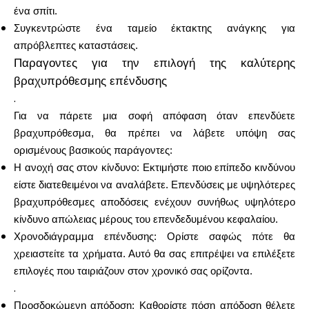
ένα σπίτι.
Συγκεντρώστε ένα ταμείο έκτακτης ανάγκης για
απρόβλεπτες καταστάσεις.
Παραγοντες για την επιλογή της καλύτερης
Ο λογαριασμός μου
βραχυπρόθεσμης επένδυσης
.
Λάβετε χρηματοδότηση
Για να πάρετε μια σοφή απόφαση όταν επενδύετε
βραχυπρόθεσμα, θα πρέπει να λάβετε υπόψη σας
ορισμένους βασικούς παράγοντες:
Η ανοχή σας στον κίνδυνο: Εκτιμήστε ποιο επίπεδο κινδύνου
είστε διατεθειμένοι να αναλάβετε. Επενδύσεις με υψηλότερες
ask@scrambleup.com
βραχυπρόθεσμες αποδόσεις ενέχουν συνήθως υψηλότερο
+372 712 2955
κίνδυνο απώλειας μέρους του επενδεδυμένου κεφαλαίου.
Χρονοδιάγραμμα επένδυσης: Ορίστε σαφώς πότε θα
χρειαστείτε τα χρήματα. Αυτό θα σας επιτρέψει να επιλέξετε
επιλογές που ταιριάζουν στον χρονικό σας ορίζοντα.
.
Προσδοκώμενη απόδοση: Καθορίστε πόση απόδοση θέλετε