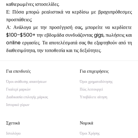
καθιερωμένες ιστοσελίδες.
Ε: Πόσα μπορώ ρεαλιστικά να κερδίσω με βραχυπρόθεσμες
προσπάθειες;
Α: Ανάλογα με την προσέγγισή σας, μπορείτε να κερδίσετε
$100–$500+ την εβδομάδα συνδυάζοντας gigs, πωλήσεις και
online εργασίες. Τα αποτελέσματά σας θα εξαρτηθούν από τη
διαθεσιμότητα, την τοποθεσία και τις δεξιότητες.
Για επενδυτές
Για επιχειρήσεις
Όροι ανάθεσης απαιτήσεων
Όροι χρηματοδότησης
Γκαλερί μαρκών
Πώς λειτουργεί
Διαδικασία επιλογής μάρκας
Υποβάλετε αίτηση
Ιστορικό γύρων
Σχετικά
Νομικά
Ιστολόγιο
Όροι Χρήσης