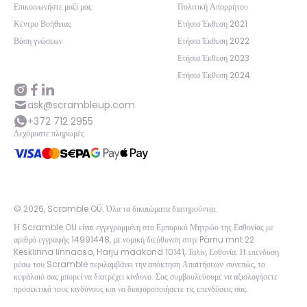
Επικοινωνήστε μαζί μας
Πολιτική Απορρήτου
Κέντρο Βοήθειας
Ετήσια Έκθεση 2021
Βάση γνώσεων
Ετήσια Έκθεση 2022
Ετήσια Έκθεση 2023
Ετήσια Έκθεση 2024
ask@scrambleup.com
+372 712 2955
Δεχόμαστε πληρωμές
©
2026
,
Scramble OÜ. Όλα τα δικαιώματα διατηρούνται
.
Η Scramble OU είναι εγγεγραμμένη στο Εμπορικό Μητρώο της Εσθονίας με
αριθμό εγγραφής 14991448, με νομική διεύθυνση στην Pärnu mnt 22
Kesklinna linnaosa, Harju maakond 10141, Ταλίν, Εσθονία. Η επένδυση
μέσω του Scramble περιλαμβάνει την απόκτηση Απαιτήσεων· συνεπώς, το
κεφάλαιό σας μπορεί να διατρέχει κίνδυνο. Σας συμβουλεύουμε να αξιολογήσετε
προσεκτικά τους κινδύνους και να διαφοροποιήσετε τις επενδύσεις σας.