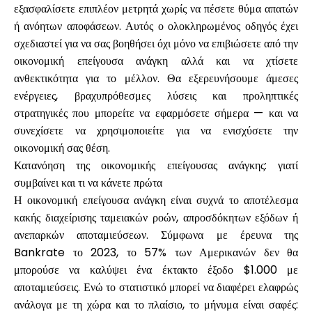
εξασφαλίσετε επιπλέον μετρητά χωρίς να πέσετε θύμα απατών
ή ανόητων αποφάσεων. Αυτός ο ολοκληρωμένος οδηγός έχει
σχεδιαστεί για να σας βοηθήσει όχι μόνο να επιβιώσετε από την
Υπολογιστές
οικονομική επείγουσα ανάγκη αλλά και να χτίσετε
ανθεκτικότητα για το μέλλον. Θα εξερευνήσουμε άμεσες
ενέργειες, βραχυπρόθεσμες λύσεις και προληπτικές
Ιστορικό γύρων
στρατηγικές που μπορείτε να εφαρμόσετε σήμερα — και να
συνεχίσετε να χρησιμοποιείτε για να ενισχύσετε την
οικονομική σας θέση.
Κατανόηση της οικονομικής επείγουσας ανάγκης: γιατί
Ιστολόγιο
συμβαίνει και τι να κάνετε πρώτα
Η οικονομική επείγουσα ανάγκη είναι συχνά το αποτέλεσμα
κακής διαχείρισης ταμειακών ροών, απροσδόκητων εξόδων ή
Επικοινωνήστε μαζί μας
ανεπαρκών αποταμιεύσεων. Σύμφωνα με έρευνα της
Bankrate το 2023, το 57% των Αμερικανών δεν θα
μπορούσε να καλύψει ένα έκτακτο έξοδο $1.000 με
αποταμιεύσεις. Ενώ το στατιστικό μπορεί να διαφέρει ελαφρώς
Βοήθεια
ανάλογα με τη χώρα και το πλαίσιο, το μήνυμα είναι σαφές: