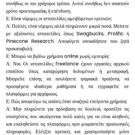
συνήθως οι πιο γρήγοροι τρόποι. Αυτοί συνήθως δεν απαιτούν
χρόνο προετοιμασίας ή επένδυση.
Ε: Είναι νόμιμες οι ιστοσελίδες αμειβόμενων ερευνών;
Α: Πολλές είναι νόμιμες αλλά πληρώνουν μικρά ποσά. Μείνετε
με αξιόπιστες ιστοσελίδες όπως Swagbucks, Prolific ή
Pinecone Research. Αποφύγετε οποιαδήποτε που ζητά
προκαταβολή.
Ε: Μπορώ να βγάλω χρήματα online χωρίς εμπειρία;
Α: Ναι. Οι ιστοσελίδες freelance έχουν εργασίες αρχικού
επιπέδου όπως καταχώρηση δεδομένων ή μεταγραφή.
Μπορείτε επίσης να πουλήσετε ψηφιακά προϊόντα, να
προσφέρετε ιδιαίτερα μαθήματα ή να εγγραφείτε σε
πλατφόρμες για αρχάριους.
Ε: Πώς αποφεύγω τις απάτες όταν αναζητώ επείγοντα χρήματα;
Α: Μην πληρώνετε για πρόσβαση σε δουλειά, προσέξτε τις
υποσχέσεις που ακούγονται πολύ καλές για να είναι αληθινές
και επαληθεύστε τις πλατφόρμες πριν μοιραστείτε προσωπικές
πληροφορίες. Ελέγξτε κριτικές και χρησιμοποιήστε μόνο