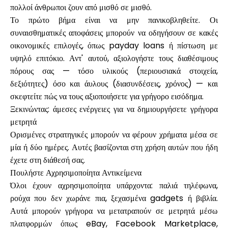
πολλοί άνθρωποι ζουν από μισθό σε μισθό.
Το πρώτο βήμα είναι να μην πανικοβληθείτε. Οι
συναισθηματικές αποφάσεις μπορούν να οδηγήσουν σε κακές
οικονομικές επιλογές, όπως payday loans ή πίστωση με
Ο λογαριασμός μου
υψηλό επιτόκιο. Αντ' αυτού, αξιολογήστε τους διαθέσιμους
πόρους σας — τόσο υλικούς (περιουσιακά στοιχεία,
Λάβετε χρηματοδότηση
δεξιότητες) όσο και άυλους (διασυνδέσεις, χρόνος) — και
σκεφτείτε πώς να τους αξιοποιήσετε για γρήγορο εισόδημα.
Ξεκινώντας: άμεσες ενέργειες για να δημιουργήσετε γρήγορα
μετρητά
Ορισμένες στρατηγικές μπορούν να φέρουν χρήματα μέσα σε
μία ή δύο ημέρες. Αυτές βασίζονται στη χρήση αυτών που ήδη
ask@scrambleup.com
+372 712 2955
έχετε στη διάθεσή σας.
Πουλήστε Αχρησιμοποίητα Αντικείμενα
Όλοι έχουν αχρησιμοποίητα υπάρχοντα: παλιά τηλέφωνα,
ρούχα που δεν χωράνε πια, ξεχασμένα gadgets ή βιβλία.
Αυτά μπορούν γρήγορα να μετατραπούν σε μετρητά μέσω
πλατφορμών όπως eBay, Facebook Marketplace,