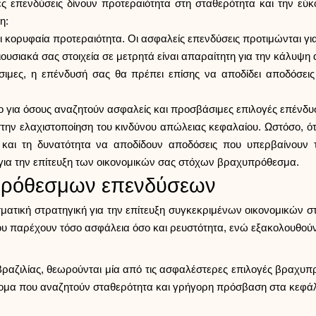
ες επενδύσεις δίνουν προτεραιότητα στη σταθερότητα και την 
η:
αι κορυφαία προτεραιότητα. Οι ασφαλείς επενδύσεις προτιμώνται 
ιουσιακά σας στοιχεία σε μετρητά είναι απαραίτητη για την κάλυ
ίσιμες, η επένδυσή σας θα πρέπει επίσης να αποδίδει αποδόσει
για όσους αναζητούν ασφαλείς και προσβάσιμες επιλογές επένδυση
ην ελαχιστοποίηση του κινδύνου απώλειας κεφαλαίου. Ωστόσο, όταν
 και τη δυνατότητα να αποδίδουν αποδόσεις που υπερβαίνουν
ς για την επίτευξη των οικονομικών σας στόχων βραχυπρόθεσμα.
υπρόθεσμων επενδύσεων
ματική στρατηγική για την επίτευξη συγκεκριμένων οικονομικών σ
 που παρέχουν τόσο ασφάλεια όσο και ρευστότητα, ενώ εξακολουθο
ς Βραζιλίας, θεωρούνται μία από τις ασφαλέστερες επιλογές βραχ
 άτομα που αναζητούν σταθερότητα και γρήγορη πρόσβαση στα κεφάλ