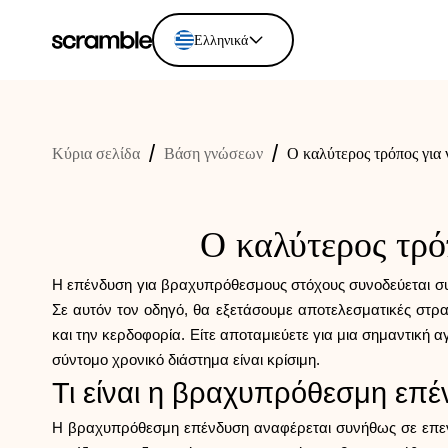
Ελληνικά
English
Ελληνικά
Κύρια σελίδα
/
Βάση γνώσεων
/
Ο καλύτερος τρόπος για
Español
Português
Dutch
Ο καλύτερος τρό
Deutsch
Eesti keel
Η επένδυση για βραχυπρόθεσμους στόχους συνοδεύεται συχ
Σε αυτόν τον οδηγό, θα εξετάσουμε αποτελεσματικές στρ
και την κερδοφορία. Είτε αποταμιεύετε για μια σημαντική
σύντομο χρονικό διάστημα είναι κρίσιμη.
Τι είναι η βραχυπρόθεσμη επέ
Η βραχυπρόθεσμη επένδυση αναφέρεται συνήθως σε επενδ