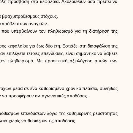
Επιλογή μάρκας
εύκολη πρόσβαση στα κεφάλαια. Ακολουθούν όσα πρέπει να
για βραχυπρόθεσμους στόχους.
ψη απρόβλεπτων αναγκών.
Υπολογιστές
ς που υπερβαίνουν τον πληθωρισμό για τη διατήρηση της
ς κεφαλαίου για έως δύο έτη. Εστιάζει στη διασφάλιση της
Ιστορικό γύρων
 επιλέγετε τέτοιες επενδύσεις, είναι σημαντικό να λάβετε
 τον πληθωρισμό. Με προσεκτική αξιολόγηση αυτών των
Ιστολόγιο
τόχων μέσα σε ένα καθορισμένο χρονικό πλαίσιο, συνήθως
ύν να προσφέρουν ανταγωνιστικές αποδόσεις.
Επικοινωνήστε μαζί μας
υπρόθεσμων επενδύσεων λόγω της καθημερινής ρευστότητάς
αια χωρίς να θυσιάζουν τις αποδόσεις.