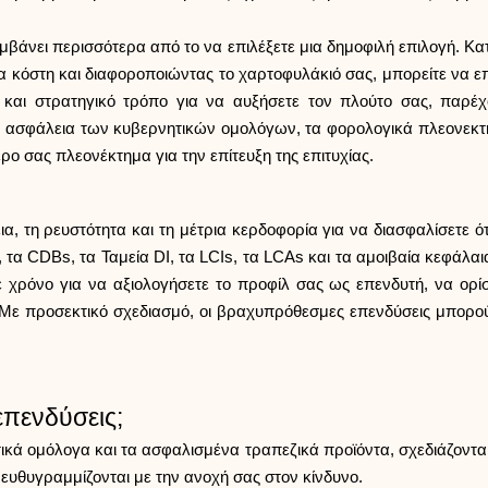
άνει περισσότερα από το να επιλέξετε μια δημοφιλή επιλογή. Κατ
τα κόστη και διαφοροποιώντας το χαρτοφυλάκιό σας, μπορείτε να επ
αι στρατηγικό τρόπο για να αυξήσετε τον πλούτο σας, παρέχ
ην ασφάλεια των κυβερνητικών ομολόγων, τα φορολογικά πλεονεκτή
ρο σας πλεονέκτημα για την επίτευξη της επιτυχίας.
 τη ρευστότητα και τη μέτρια κερδοφορία για να διασφαλίσετε ότι 
τα CDBs, τα Ταμεία DI, τα LCIs, τα LCAs και τα αμοιβαία κεφάλαι
χρόνο για να αξιολογήσετε το προφίλ σας ως επενδυτή, να ορίσετ
Με προσεκτικό σχεδιασμό, οι βραχυπρόθεσμες επενδύσεις μπορού
επενδύσεις;
ά ομόλογα και τα ασφαλισμένα τραπεζικά προϊόντα, σχεδιάζονται 
 ευθυγραμμίζονται με την ανοχή σας στον κίνδυνο.