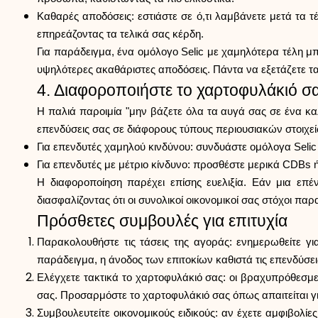
Καθαρές αποδόσεις: εστιάστε σε ό,τι λαμβάνετε μετά τα 
επηρεάζοντας τα τελικά σας κέρδη.
Για παράδειγμα, ένα ομόλογο Selic με χαμηλότερα τέλη μ
υψηλότερες ακαθάριστες αποδόσεις. Πάντα να εξετάζετε τα
4. Διαφοροποιήστε το χαρτοφυλάκιό σ
Η παλιά παροιμία "μην βάζετε όλα τα αυγά σας σε ένα καλ
επενδύσεις σας σε διάφορους τύπους περιουσιακών στοιχε
Για επενδυτές χαμηλού κινδύνου: συνδυάστε ομόλογα Selic 
Για επενδυτές με μέτριο κίνδυνο: προσθέστε μερικά CDBs ή
Η διαφοροποίηση παρέχει επίσης ευελιξία. Εάν μια επ
διασφαλίζοντας ότι οι συνολικοί οικονομικοί σας στόχοι πα
Πρόσθετες συμβουλές για επιτυχία
Παρακολουθήστε τις τάσεις της αγοράς: ενημερωθείτε για
παράδειγμα, η άνοδος των επιτοκίων καθιστά τις επενδύσει
Ελέγχετε τακτικά το χαρτοφυλάκιό σας: οι βραχυπρόθεσμε
σας. Προσαρμόστε το χαρτοφυλάκιό σας όπως απαιτείται γ
Συμβουλευτείτε οικονομικούς ειδικούς: αν έχετε αμφιβολ