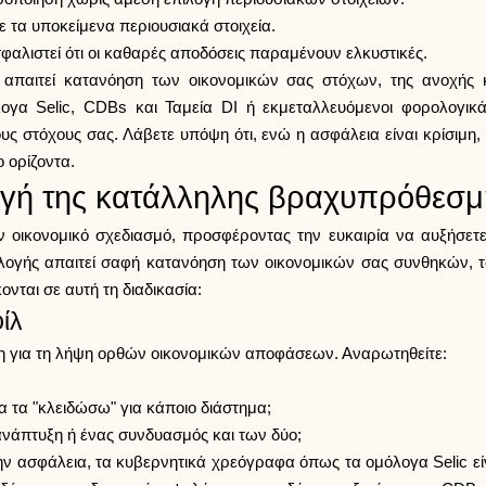
 τα υποκείμενα περιουσιακά στοιχεία.
σφαλιστεί ότι οι καθαρές αποδόσεις παραμένουν ελκυστικές.
παιτεί κατανόηση των οικονομικών σας στόχων, της ανοχής κι
ογα Selic, CDBs και Ταμεία DI ή εκμεταλλευόμενοι φορολογικ
ους στόχους σας. Λάβετε υπόψη ότι, ενώ η ασφάλεια είναι κρίσιμη,
 ορίζοντα.
λογή της κατάλληλης βραχυπρόθεσ
ν οικονομικό σχεδιασμό, προσφέροντας την ευκαιρία να αυξήσ
ιλογής απαιτεί σαφή κατανόηση των οικονομικών σας συνθηκών,
ται σε αυτή τη διαδικασία:
ίλ
ση για τη λήψη ορθών οικονομικών αποφάσεων. Αναρωτηθείτε:
 τα "κλειδώσω" για κάποιο διάστημα;
, ανάπτυξη ή ένας συνδυασμός και των δύο;
ην ασφάλεια, τα κυβερνητικά χρεόγραφα όπως τα ομόλογα Selic είν