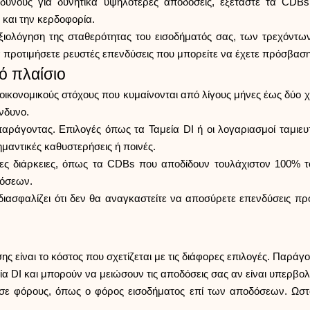
ινδύνους για δυνητικά υψηλότερες αποδόσεις, εξετάστε τα CDB
 και την κερδοφορία.
ξιολόγηση της σταθερότητας του εισοδήματός σας, των τρεχόντ
α προτιμήσετε ρευστές επενδύσεις που μπορείτε να έχετε πρόσβαση
ό πλαίσιο
ικονομικούς στόχους που κυμαίνονται από λίγους μήνες έως δύο χ
ίνδυνο.
αράγοντας. Επιλογές όπως τα Ταμεία DI ή οι λογαριασμοί ταμιευτη
μαντικές καθυστερήσεις ή ποινές.
ες διάρκειες, όπως τα CDBs που αποδίδουν τουλάχιστον 100% τ
δόσεων.
 διασφαλίζει ότι δεν θα αναγκαστείτε να αποσύρετε επενδύσεις π
ς είναι το κόστος που σχετίζεται με τις διάφορες επιλογές. Παρά
μεία DI και μπορούν να μειώσουν τις αποδόσεις σας αν είναι υπερβο
 σε φόρους, όπως ο φόρος εισοδήματος επί των αποδόσεων. Ωστό