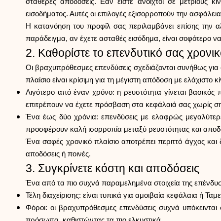
σταθερές αποδόσεις. Εάν είστε ανοιχτοί σε μέτριους κ
εισοδήματος. Αυτές οι επιλογές εξισορροπούν την ασφάλεια
Η κατανόηση του προφίλ σας περιλαμβάνει επίσης την α
παράδειγμα, αν έχετε ασταθές εισόδημα, είναι σοφότερο ν
2. Καθορίστε το επενδυτικό σας χρονικ
Οι βραχυπρόθεσμες επενδύσεις σχεδιάζονται συνήθως για ο
πλαίσιο είναι κρίσιμη για τη μέγιστη απόδοση με ελάχιστο κ
Λιγότερο από έναν χρόνο: η ρευστότητα γίνεται βασικός π
επιτρέπουν να έχετε πρόσβαση στα κεφάλαιά σας χωρίς ση
Ένα έως δύο χρόνια: επενδύσεις με ελαφρώς μεγαλύτερ
προσφέρουν καλή ισορροπία μεταξύ ρευστότητας και απο
Ένα σαφές χρονικό πλαίσιο αποτρέπει περιττό άγχος και
αποδόσεις ή ποινές.
3. Συγκρίνετε κόστη και αποδόσεις
Ένα από τα πιο συχνά παραμελημένα στοιχεία της επένδυση
Τέλη διαχείρισης: είναι τυπικά για αμοιβαία κεφάλαια ή Τα
Φόροι: οι βραχυπρόθεσμες επενδύσεις συχνά υπόκεινται
πρόσωπα, καθιστώντας τα πιο ελκυστικά.