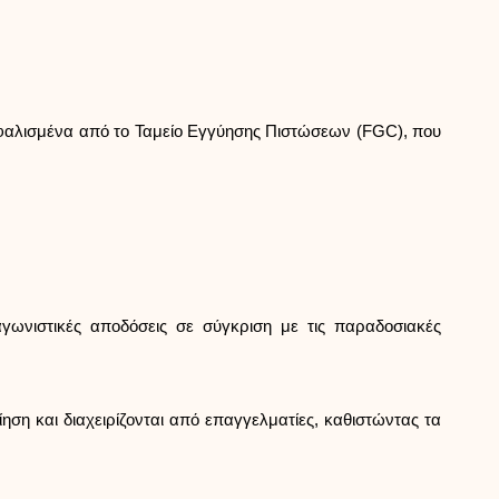
Βοήθεια
σφαλισμένα από το Ταμείο Εγγύησης Πιστώσεων (FGC), που
ask@scrambleup.com
+372 712 2955
ωνιστικές αποδόσεις σε σύγκριση με τις παραδοσιακές
η και διαχειρίζονται από επαγγελματίες, καθιστώντας τα