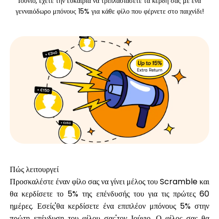
Ιούνιο, έχετε την ευκαιρία να τριπλασιάσετε τα κέρδη σας με ένα
γενναιόδωρο μπόνους 15% για κάθε φίλο που φέρνετε στο παιχνίδι!
Υπολογιστές
Ιστορικό γύρων
Ιστολόγιο
Επικοινωνήστε μαζί μας
Πώς λειτουργεί
Προσκαλέστε έναν φίλο σας να γίνει μέλος του Scramble και
θα κερδίσετε το 5% της επένδυσής του για τις πρώτες 60
ημέρες. Εσείς'θα κερδίσετε ένα επιπλέον μπόνους 5% στην
Βοήθεια
πρώτη επένδυση του φίλου σας'τον Ιούνιο. Ο φίλος σας θα