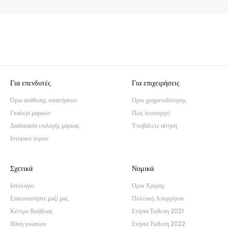
Για επενδυτές
Για επιχειρήσεις
Όροι ανάθεσης απαιτήσεων
Όροι χρηματοδότησης
Γκαλερί μαρκών
Πώς λειτουργεί
Διαδικασία επιλογής μάρκας
Υποβάλετε αίτηση
Ιστορικό γύρων
Σχετικά
Νομικά
Ιστολόγιο
Όροι Χρήσης
Επικοινωνήστε μαζί μας
Πολιτική Απορρήτου
Κέντρο Βοήθειας
Ετήσια Έκθεση 2021
Βάση γνώσεων
Ετήσια Έκθεση 2022