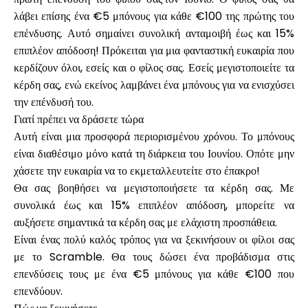
λάβει επίσης ένα €5 μπόνους για κάθε €100 της πρώτης του
επένδυσης. Αυτό σημαίνει συνολική ανταμοιβή
έως και 15%
επιπλέον απόδοση
! Πρόκειται για μια φανταστική ευκαιρία που
Ο λογαριασμός μου
κερδίζουν όλοι, εσείς και ο φίλος σας. Εσείς μεγιστοποιείτε τα
κέρδη σας, ενώ εκείνος λαμβάνει ένα μπόνους για να ενισχύσει
Λάβετε χρηματοδότηση
την επένδυσή του.
Γιατί πρέπει να δράσετε τώρα
Αυτή είναι μια προσφορά περιορισμένου χρόνου
. Το μπόνους
είναι διαθέσιμο μόνο κατά τη διάρκεια του Ιουνίου. Οπότε μην
χάσετε την ευκαιρία να το εκμεταλλευτείτε στο έπακρο!
Θα σας βοηθήσει να μεγιστοποιήσετε τα κέρδη σας
. Με
ask@scrambleup.com
συνολικά έως και 15% επιπλέον απόδοση, μπορείτε να
+372 712 2955
αυξήσετε σημαντικά τα κέρδη σας με ελάχιστη προσπάθεια.
Είναι ένας πολύ καλός τρόπος για να ξεκινήσουν οι φίλοι σας
με το Scramble
. Θα τους δώσει ένα προβάδισμα στις
επενδύσεις τους με ένα €5 μπόνους για κάθε €100 που
επενδύουν.