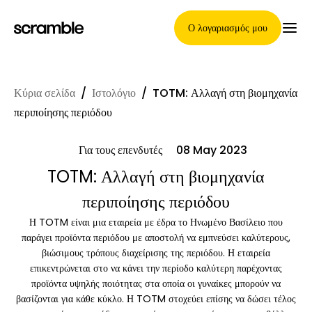
Ο λογαριασμός μου
Κύρια σελίδα
/
Ιστολόγιο
/
TOTM: Αλλαγή στη βιομηχανία
Κύρια Σελίδα
περιποίησης περιόδου
Για τους επενδυτές
08 May 2023
Όροι ανάθεσης απαιτήσεων
TOTM: Αλλαγή στη βιομηχανία
περιποίησης περιόδου
Η TOTM είναι μια εταιρεία με έδρα το Ηνωμένο Βασίλειο που
Γκαλερί μαρκών
παράγει προϊόντα περιόδου με αποστολή να εμπνεύσει καλύτερους,
βιώσιμους τρόπους διαχείρισης της περιόδου. Η εταιρεία
επικεντρώνεται στο να κάνει την περίοδο καλύτερη παρέχοντας
προϊόντα υψηλής ποιότητας στα οποία οι γυναίκες μπορούν να
Επιλογή μάρκας
βασίζονται για κάθε κύκλο. Η TOTM στοχεύει επίσης να δώσει τέλος