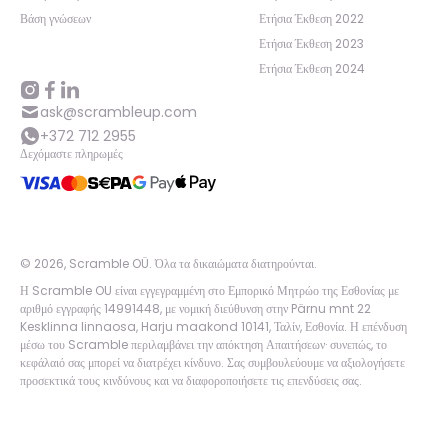
Βάση γνώσεων
Ετήσια Έκθεση 2022
Ετήσια Έκθεση 2023
Ετήσια Έκθεση 2024
ask@scrambleup.com
+372 712 2955
Δεχόμαστε πληρωμές
©
2026
,
Scramble OÜ. Όλα τα δικαιώματα διατηρούνται
.
Η Scramble OU είναι εγγεγραμμένη στο Εμπορικό Μητρώο της Εσθονίας με
αριθμό εγγραφής 14991448, με νομική διεύθυνση στην Pärnu mnt 22
Kesklinna linnaosa, Harju maakond 10141, Ταλίν, Εσθονία. Η επένδυση
μέσω του Scramble περιλαμβάνει την απόκτηση Απαιτήσεων· συνεπώς, το
κεφάλαιό σας μπορεί να διατρέχει κίνδυνο. Σας συμβουλεύουμε να αξιολογήσετε
προσεκτικά τους κινδύνους και να διαφοροποιήσετε τις επενδύσεις σας.
App version:
98084af
-
p