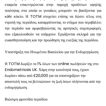
εταιρεία επικεντρώνεται στην παροχή προϊόντων υψηλής
ποιότητας στα οποία οι γυναίκες μπορούν να βασίζονται για
κάθε κύκλο. Η TOTM στοχεύει επίσης να δώσει τέλος στη
Ο λογαριασμός μου
ντροπή της περιόδου, καταρρίπτοντας το στίγμα που περιβάλλει
την περίοδο και αμφισβητώντας τις αρνητικές συμπεριφορές
που εξακολουθούν να υπάρχουν. Εργάζονται σκληρά για την
Λάβετε χρηματοδότηση
ευαισθητοποίηση και την προώθηση της ευεξίας της περιόδου.
Υποστήριξη του Ηνωμένου Βασιλείου για την Ενδομητρίωση
Η TOTM δωρίζει το 1% όλων των online πωλήσεών της στο
ask@scrambleup.com
Endometriosis UK. Χάρη στην κοινότητά τους, έχουν
+372 712 2955
δωρίσει πάνω από £20,000 για να υποστηρίξουν την
αποστολή τους να βελτιώσουν τη ζωή όσων πλήττονται από την
ενδομητρίωση.
Βιώσιμη φροντίδα περιόδου