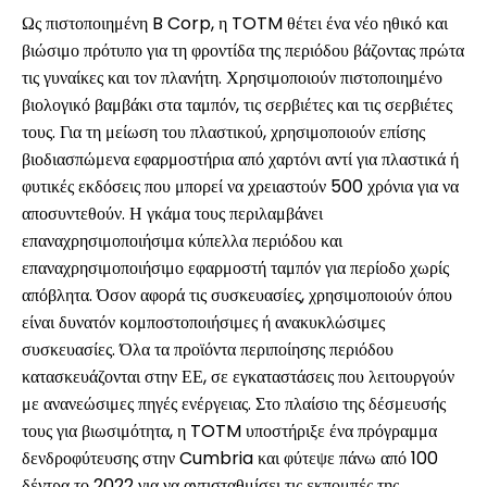
Ως πιστοποιημένη B Corp, η TOTM θέτει ένα νέο ηθικό και
βιώσιμο πρότυπο για τη φροντίδα της περιόδου βάζοντας πρώτα
τις γυναίκες και τον πλανήτη. Χρησιμοποιούν πιστοποιημένο
βιολογικό βαμβάκι στα ταμπόν, τις σερβιέτες και τις σερβιέτες
τους. Για τη μείωση του πλαστικού, χρησιμοποιούν επίσης
βιοδιασπώμενα εφαρμοστήρια από χαρτόνι αντί για πλαστικά ή
φυτικές εκδόσεις που μπορεί να χρειαστούν 500 χρόνια για να
αποσυντεθούν. Η γκάμα τους περιλαμβάνει
επαναχρησιμοποιήσιμα κύπελλα περιόδου και
επαναχρησιμοποιήσιμο εφαρμοστή ταμπόν για περίοδο χωρίς
απόβλητα. Όσον αφορά τις συσκευασίες, χρησιμοποιούν όπου
είναι δυνατόν κομποστοποιήσιμες ή ανακυκλώσιμες
συσκευασίες. Όλα τα προϊόντα περιποίησης περιόδου
κατασκευάζονται στην ΕΕ, σε εγκαταστάσεις που λειτουργούν
με ανανεώσιμες πηγές ενέργειας. Στο πλαίσιο της δέσμευσής
τους για βιωσιμότητα, η TOTM υποστήριξε ένα πρόγραμμα
δενδροφύτευσης στην Cumbria και φύτεψε πάνω από 100
δέντρα το 2022 για να αντισταθμίσει τις εκπομπές της.