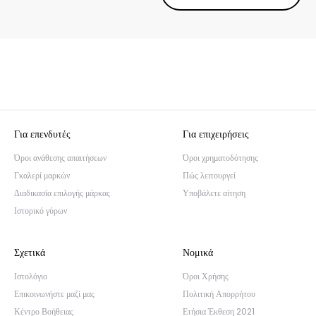
Για επενδυτές
Για επιχειρήσεις
Όροι ανάθεσης απαιτήσεων
Όροι χρηματοδότησης
Γκαλερί μαρκών
Πώς λειτουργεί
Διαδικασία επιλογής μάρκας
Υποβάλετε αίτηση
Ιστορικό γύρων
Σχετικά
Νομικά
Ιστολόγιο
Όροι Χρήσης
Επικοινωνήστε μαζί μας
Πολιτική Απορρήτου
Κέντρο Βοήθειας
Ετήσια Έκθεση 2021