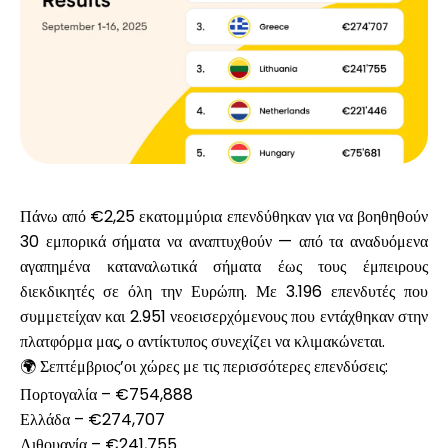
Υπολογιστές
Ιστορικό γύρων
Πάνω από
€2,25 εκατομμύρια
επενδύθηκαν για να βοηθηθούν
30 εμπορικά σήματα
να αναπτυχθούν — από τα αναδυόμενα
Ιστολόγιο
αγαπημένα καταναλωτικά σήματα έως τους έμπειρους
διεκδικητές σε όλη την Ευρώπη. Με
3.196 επενδυτές
που
συμμετείχαν και
2.951 νεοεισερχόμενους
που εντάχθηκαν στην
Επικοινωνήστε μαζί μας
πλατφόρμα μας, ο αντίκτυπος συνεχίζει να κλιμακώνεται.
🌍 Σεπτέμβριος’οι χώρες με τις περισσότερες επενδύσεις:
Πορτογαλία – €754,888
Ελλάδα – €274,707
Βοήθεια
Λιθουανία – €241,755