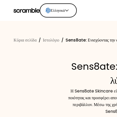
Ελληνικά
English
Ελληνικά
Κύρια σελίδα
/
Ιστολόγιο
/
Sens8ate: Ενισχύοντας την 
Español
Português
Dutch
Sens8ate: 
Deutsch
Eesti keel
λ
Η Sens8ate Skincare είναι
ποιότητας και προσφέρει απο
περιβάλλον. Μέσω της χρ
Sens8a