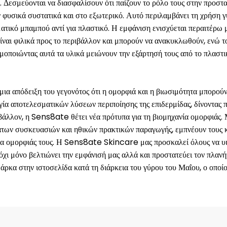
 Δεσμεύονται να διασφαλίσουν ότι παίζουν το ρόλο τους στην προστ
ν φυσικά συστατικά και στο εξωτερικό. Αυτό περιλαμβάνει τη χρήση 
ατικό μπαμπού αντί για πλαστικό. Η εμφάνιση ενισχύεται περαιτέρω
είναι φιλικά προς το περιβάλλον και μπορούν να ανακυκλωθούν, ενώ 
οποιώντας αυτά τα υλικά μειώνουν την εξάρτησή τους από το πλαστ
α απόδειξη του γεγονότος ότι η ομορφιά και η βιωσιμότητα μπορού
γία αποτελεσματικών λύσεων περιποίησης της επιδερμίδας, δίνοντας
ιβάλλον, η Sens8ate θέτει νέα πρότυπα για τη βιομηχανία ομορφιάς.
άτων συσκευασιών και ηθικών πρακτικών παραγωγής, εμπνέουν τους 
ίνα ομορφιάς τους. Η Sens8ate Skincare μας προσκαλεί όλους να υ
χι μόνο βελτιώνει την εμφάνισή μας αλλά και προστατεύει τον πλανήτη
μάρκα στην
ιστοσελίδα
κατά τη διάρκεια του γύρου του Μαΐου, ο οποίο