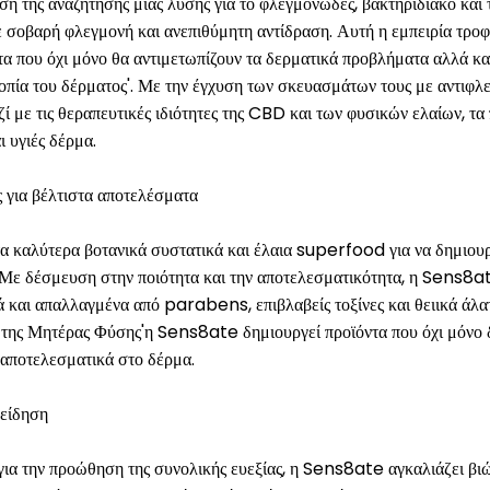
 της αναζήτησης μιας λύσης για το φλεγμονώδες, βακτηριδιακό και
σε σοβαρή φλεγμονή και ανεπιθύμητη αντίδραση. Αυτή η εμπειρία τρο
α που όχι μόνο θα αντιμετωπίζουν τα δερματικά προβλήματα αλλά κα
οπία του δέρματος'. Με την έγχυση των σκευασμάτων τους με αντιφλ
ζί με τις θεραπευτικές ιδιότητες της CBD και των φυσικών ελαίων, 
 υγιές δέρμα.
 για βέλτιστα αποτελέσματα
α καλύτερα βοτανικά συστατικά και έλαια superfood για να δημιουρ
Με δέσμευση στην ποιότητα και την αποτελεσματικότητα, η Sens8ate
ά και απαλλαγμένα από parabens, επιβλαβείς τοξίνες και θειικά άλα
 της Μητέρας Φύσης'η Sens8ate δημιουργεί προϊόντα που όχι μόνο δ
 αποτελεσματικά στο δέρμα.
νείδηση
για την προώθηση της συνολικής ευεξίας, η Sens8ate αγκαλιάζει βι