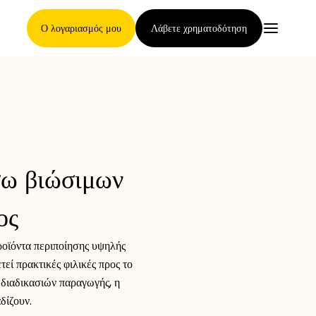
Ο λογαριασμός μου
Λάβετε χρηματοδότηση
Κύρια Σελίδα
σω βιώσιμων
Όροι ανάθεσης απαιτήσεων
ος
ροϊόντα περιποίησης υψηλής
Γκαλερί μαρκών
εί πρακτικές φιλικές προς το
διαδικασιών παραγωγής, η
δίζουν.