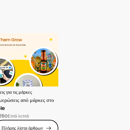
ς για τις μάρκες
μερώσεις από μάρκες στο
le
26
Επτά λεπτά
Πλήρης λίστα άρθρων