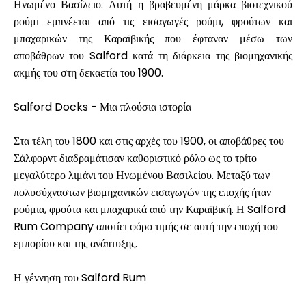
Ηνωμένο Βασίλειο. Αυτή η βραβευμένη μάρκα βιοτεχνικού
ρούμι εμπνέεται από τις εισαγωγές ρούμι, φρούτων και
μπαχαρικών της Καραϊβικής που έφταναν μέσω των
αποβάθρων του Salford κατά τη διάρκεια της βιομηχανικής
Ο λογαριασμός μου
ακμής του στη δεκαετία του 1900.
Λάβετε χρηματοδότηση
Salford Docks - Μια πλούσια ιστορία
Στα τέλη του 1800 και στις αρχές του 1900, οι αποβάθρες του
Σάλφορντ διαδραμάτισαν καθοριστικό ρόλο ως το τρίτο
μεγαλύτερο λιμάνι του Ηνωμένου Βασιλείου. Μεταξύ των
πολυσύχναστων βιομηχανικών εισαγωγών της εποχής ήταν
ask@scrambleup.com
ρούμια, φρούτα και μπαχαρικά από την Καραϊβική. Η Salford
+372 712 2955
Rum Company αποτίει φόρο τιμής σε αυτή την εποχή του
εμπορίου και της ανάπτυξης.
Η γέννηση του Salford Rum