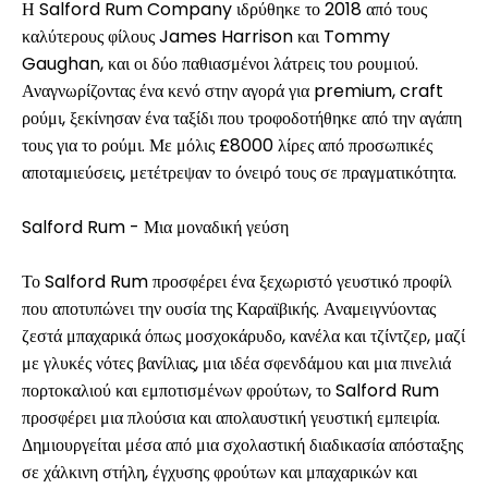
Η Salford Rum Company ιδρύθηκε το 2018 από τους
καλύτερους φίλους James Harrison και Tommy
Gaughan, και οι δύο παθιασμένοι λάτρεις του ρουμιού.
Αναγνωρίζοντας ένα κενό στην αγορά για premium, craft
ρούμι, ξεκίνησαν ένα ταξίδι που τροφοδοτήθηκε από την αγάπη
τους για το ρούμι. Με μόλις £8000 λίρες από προσωπικές
αποταμιεύσεις, μετέτρεψαν το όνειρό τους σε πραγματικότητα.
Salford Rum - Μια μοναδική γεύση
Το Salford Rum προσφέρει ένα ξεχωριστό γευστικό προφίλ
που αποτυπώνει την ουσία της Καραϊβικής. Αναμειγνύοντας
ζεστά μπαχαρικά όπως μοσχοκάρυδο, κανέλα και τζίντζερ, μαζί
με γλυκές νότες βανίλιας, μια ιδέα σφενδάμου και μια πινελιά
πορτοκαλιού και εμποτισμένων φρούτων, το Salford Rum
προσφέρει μια πλούσια και απολαυστική γευστική εμπειρία.
Δημιουργείται μέσα από μια σχολαστική διαδικασία απόσταξης
σε χάλκινη στήλη, έγχυσης φρούτων και μπαχαρικών και