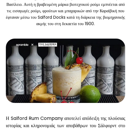
Βασίλειο. Αυτή η βραβευμένη μάρκα βιοτεχνικού ρούμι εμπνέεται από
τις εισαγωγές ρούμι, φρούτων και μπαχαρικών από την Καραϊβική που
έφταναν μέσω του Salford Docks κατά τη διάρκεια της βιομηχανικής
Υπολογιστές
ακμής του στη δεκαετία του 1900.
Ιστορικό γύρων
Ιστολόγιο
Επικοινωνήστε μαζί μας
Η Salford Rum Company αποτελεί απόδειξη της πλούσιας
Βοήθεια
ιστορίας και κληρονομιάς των αποβάθρων του Σάλφορντ στο