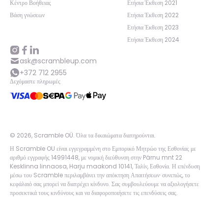
Κέντρο Βοήθειας
Ετήσια Έκθεση 2021
Βάση γνώσεων
Ετήσια Έκθεση 2022
Ετήσια Έκθεση 2023
Ετήσια Έκθεση 2024
ask@scrambleup.com
+372 712 2955
Δεχόμαστε πληρωμές
©
2026
,
Scramble OÜ. Όλα τα δικαιώματα διατηρούνται
.
Η Scramble OU είναι εγγεγραμμένη στο Εμπορικό Μητρώο της Εσθονίας με
αριθμό εγγραφής 14991448, με νομική διεύθυνση στην Pärnu mnt 22
Kesklinna linnaosa, Harju maakond 10141, Ταλίν, Εσθονία. Η επένδυση
μέσω του Scramble περιλαμβάνει την απόκτηση Απαιτήσεων· συνεπώς, το
κεφάλαιό σας μπορεί να διατρέχει κίνδυνο. Σας συμβουλεύουμε να αξιολογήσετε
προσεκτικά τους κινδύνους και να διαφοροποιήσετε τις επενδύσεις σας.
App version:
98084af
-
p