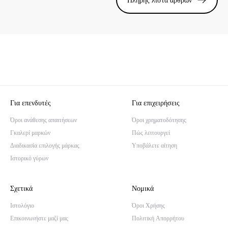
Πλήρης λίστα άρθρων
Για επενδυτές
Για επιχειρήσεις
Όροι ανάθεσης απαιτήσεων
Όροι χρηματοδότησης
Γκαλερί μαρκών
Πώς λειτουργεί
Διαδικασία επιλογής μάρκας
Υποβάλετε αίτηση
Ιστορικό γύρων
Σχετικά
Νομικά
Ιστολόγιο
Όροι Χρήσης
Επικοινωνήστε μαζί μας
Πολιτική Απορρήτου