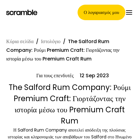
Ο λογαριασμός μου
Κύρια σελίδα
/
Ιστολόγιο
/
The Salford Rum
Κύρια Σελίδα
Company: Ρούμι Premium Craft: Γιορτάζοντας την
ιστορία μέσω του Premium Craft Rum
Για τους επενδυτές
12 Sep 2023
Όροι ανάθεσης απαιτήσεων
The Salford Rum Company: Ρούμι
Premium Craft: Γιορτάζοντας την
Γκαλερί μαρκών
ιστορία μέσω του Premium Craft
Rum
Η Salford Rum Company αποτελεί απόδειξη της πλούσιας
Επιλογή μάρκας
ιστορίας και κληρονομιάς των αποβάθρων του Salford στο Ηνωμένο