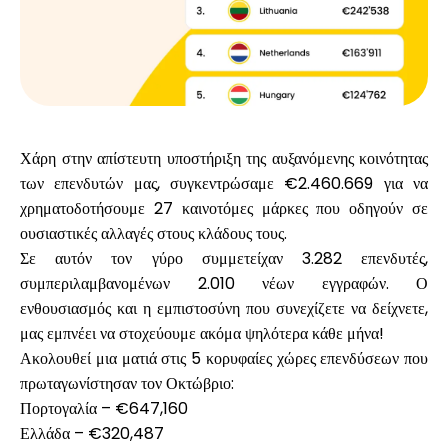
Υπολογιστές
Ιστορικό γύρων
Χάρη στην απίστευτη υποστήριξη της αυξανόμενης κοινότητας
των επενδυτών μας, συγκεντρώσαμε
€2.460.669
για να
χρηματοδοτήσουμε
27 καινοτόμες μάρκες
που οδηγούν σε
ουσιαστικές αλλαγές στους κλάδους τους.
Ιστολόγιο
Σε αυτόν τον γύρο συμμετείχαν
3.282 επενδυτές
,
συμπεριλαμβανομένων
2.010 νέων εγγραφών
. Ο
ενθουσιασμός και η εμπιστοσύνη που συνεχίζετε να δείχνετε,
Επικοινωνήστε μαζί μας
μας εμπνέει να στοχεύουμε ακόμα ψηλότερα κάθε μήνα!
Ακολουθεί μια ματιά στις
5 κορυφαίες χώρες επενδύσεων
που
πρωταγωνίστησαν τον Οκτώβριο:
Πορτογαλία
– €647,160
Βοήθεια
Ελλάδα
– €320,487