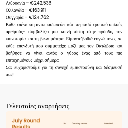
Λιθουανία
– €242,538
Ολλανδία
– €163,911
Ουγγαρία
– €124,762
Κάθε επένδυση αντιπροσωπεύει κάτι περισσότερο από απλούς
Ο λογαριασμός μου
αριθμούς- συμβολίζει μια κοινή πίστη στην πρόοδο, την
καινοτομία και τη βιωσιμότητα. Είμαστε’βαθιά ευγνώμονες σε
Λάβετε χρηματοδότηση
κάθε επενδυτή που συμμετείχε μαζί μας τον Οκτώβριο και
βοήθησε να γίνει αυτός ο γύρος ένας από τους πιο
επιτυχημένους μέχρι σήμερα.
Σας ευχαριστούμε για τη συνεχή εμπιστοσύνη και δέσμευσή
σας!
ask@scrambleup.com
+372 712 2955
Τελευταίες αναρτήσεις