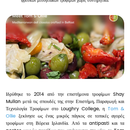
φρέσκων μεσογειακών τροφίμων χωρίς συντηρητικά.
Υπολογιστές
Ιστορικό γύρων
Ιστολόγιο
Ιδρύθηκε το 2014 από την επιστήμονα τροφίμων
Shay
Επικοινωνήστε μαζί μας
Mullan
μετά τις σπουδές της στην Επιστήμη, Παραγωγή και
Τεχνολογία Τροφίμων στο Loughry College, η
Tom &
Ollie
ξεκίνησε ως ένας μικρός πάγκος σε τοπικές αγορές
Βοήθεια
τροφίμων στη Βόρεια Ιρλανδία. Από τα antipasti και τα