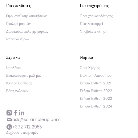
Για επενδυτές
Για επιχειρήσεις
Όροι ανάθεσης απαιτήσεων
Όροι χρηματοδότησης
Γκαλερί μαρκών
Πώς λειτουργεί
Διαδικασία επιλογής μάρκας
Υποβάλετε αίτηση
Ιστορικό γύρων
Σχετικά
Νομικά
Ιστολόγιο
Όροι Χρήσης
Επικοινωνήστε μαζί μας
Πολιτική Απορρήτου
Κέντρο Βοήθειας
Ετήσια Έκθεση 2021
Βάση γνώσεων
Ετήσια Έκθεση 2022
Ετήσια Έκθεση 2023
Ετήσια Έκθεση 2024
ask@scrambleup.com
+372 712 2955
Δεχόμαστε πληρωμές