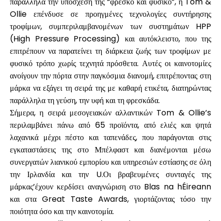
παράλληλα την υπόσχεσή της “φρέσκο και φυσικό”, η Tom &
Ollie επένδυσε σε προηγμένες τεχνολογίες συντήρησης
τροφίμων, συμπεριλαμβανομένων των συστημάτων
HPP
(High Pressure Processing)
και
αυτόκλειστο
, που της
επιτρέπουν να παρατείνει τη διάρκεια ζωής των τροφίμων με
φυσικό τρόπο χωρίς τεχνητά πρόσθετα. Αυτές οι καινοτομίες
ανοίγουν την πόρτα στην
παγκόσμια διανομή
, επιτρέποντας στη
μάρκα να εξάγει τη σειρά της με καθαρή ετικέτα, διατηρώντας
παράλληλα τη γεύση, την υφή και τη φρεσκάδα.
Σήμερα, η σειρά μεσογειακών αλλαντικών Tom & Ollie’s
περιλαμβάνει πάνω από 65 προϊόντα, από ελιές και ψητά
λαχανικά μέχρι πέστο και ταπενάδες, που παράγονται στις
εγκαταστάσεις της στο Μπέλφαστ και διανέμονται μέσω
συνεργατών λιανικού εμπορίου και υπηρεσιών εστίασης σε όλη
την Ιρλανδία και την U.Οι βραβευμένες συνταγές της
μάρκας’έχουν κερδίσει αναγνώριση στο
Blas na hÉireann
και στα
Great Taste Awards
, γιορτάζοντας τόσο την
ποιότητα όσο και την καινοτομία.