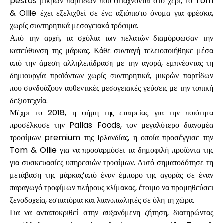
pestos μικρών παρτίδων που φτιάχνονται στο χέρι, το Tom
& Ollie έχει εξελιχθεί σε ένα αξιόπιστο όνομα για φρέσκα,
χωρίς συντηρητικά μεσογειακά τρόφιμα.
Από την αρχή, τα σχόλια των πελατών διαμόρφωσαν την
Ο λογαριασμός μου
κατεύθυνση της μάρκας. Κάθε συνταγή τελειοποιήθηκε μέσα
από την άμεση αλληλεπίδραση με την αγορά, εμπνέοντας τη
Λάβετε χρηματοδότηση
δημιουργία προϊόντων χωρίς συντηρητικά, μικρών παρτίδων
που συνδυάζουν αυθεντικές μεσογειακές γεύσεις με την τοπική
δεξιοτεχνία.
Μέχρι το 2018, η φήμη της εταιρείας για την ποιότητα
προσέλκυσε την
Pallas Foods
, τον μεγαλύτερο διανομέα
τροφίμων premium της Ιρλανδίας, η οποία προσέγγισε την
ask@scrambleup.com
Tom & Ollie για να προσαρμόσει τα δημοφιλή προϊόντα της
+372 712 2955
για συσκευασίες υπηρεσιών τροφίμων. Αυτό σηματοδότησε τη
μετάβαση της μάρκας’από έναν έμπορο της αγοράς σε έναν
παραγωγό τροφίμων πλήρους κλίμακας, έτοιμο να προμηθεύσει
ξενοδοχεία, εστιατόρια και λιανοπωλητές σε όλη τη χώρα.
Για να ανταποκριθεί στην αυξανόμενη ζήτηση, διατηρώντας