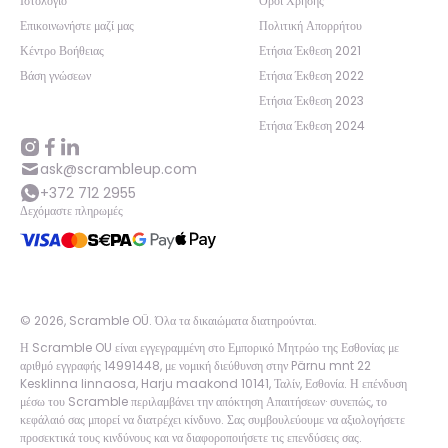
Ιστολόγιο
Όροι Χρήσης
Επικοινωνήστε μαζί μας
Πολιτική Απορρήτου
Κέντρο Βοήθειας
Ετήσια Έκθεση 2021
Βάση γνώσεων
Ετήσια Έκθεση 2022
Ετήσια Έκθεση 2023
Ετήσια Έκθεση 2024
ask@scrambleup.com
+372 712 2955
Δεχόμαστε πληρωμές
©
2026
,
Scramble OÜ. Όλα τα δικαιώματα διατηρούνται
.
Η Scramble OU είναι εγγεγραμμένη στο Εμπορικό Μητρώο της Εσθονίας με
αριθμό εγγραφής 14991448, με νομική διεύθυνση στην Pärnu mnt 22
Kesklinna linnaosa, Harju maakond 10141, Ταλίν, Εσθονία. Η επένδυση
μέσω του Scramble περιλαμβάνει την απόκτηση Απαιτήσεων· συνεπώς, το
κεφάλαιό σας μπορεί να διατρέχει κίνδυνο. Σας συμβουλεύουμε να αξιολογήσετε
προσεκτικά τους κινδύνους και να διαφοροποιήσετε τις επενδύσεις σας.