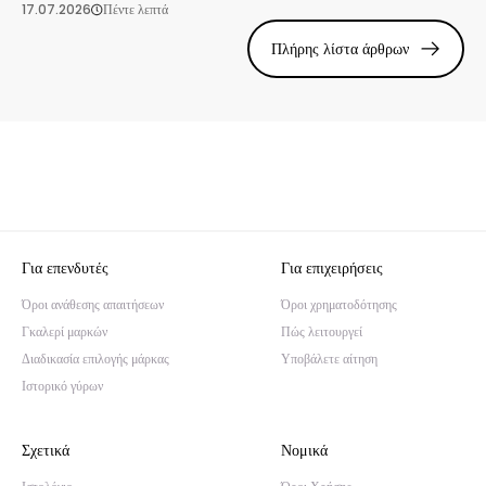
17.07.2026
Πέντε λεπτά
Πλήρης λίστα άρθρων
Για επενδυτές
Για επιχειρήσεις
Όροι ανάθεσης απαιτήσεων
Όροι χρηματοδότησης
Γκαλερί μαρκών
Πώς λειτουργεί
Διαδικασία επιλογής μάρκας
Υποβάλετε αίτηση
Ιστορικό γύρων
Σχετικά
Νομικά