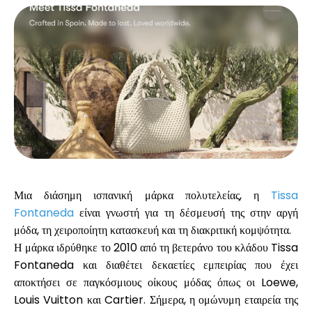
Υπολογιστές
Ιστορικό γύρων
Ιστολόγιο
Μια διάσημη ισπανική μάρκα πολυτελείας, η
Tissa
Fontaneda
είναι γνωστή για τη δέσμευσή της στην αργή
μόδα, τη χειροποίητη κατασκευή και τη διακριτική κομψότητα.
Επικοινωνήστε μαζί μας
Η μάρκα ιδρύθηκε το 2010 από τη βετεράνο του κλάδου Tissa
Fontaneda και διαθέτει δεκαετίες εμπειρίας που έχει
αποκτήσει σε παγκόσμιους οίκους μόδας όπως οι Loewe,
Βοήθεια
Louis Vuitton και Cartier. Σήμερα, η ομώνυμη εταιρεία της