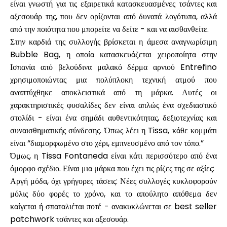
είναι γνωστή για τις εξαιρετικά κατασκευασμένες τσάντες και
αξεσουάρ της, που δεν ορίζονται από δυνατά λογότυπα, αλλά
από την ποιότητα που μπορείτε να δείτε - και να αισθανθείτε.
Στην καρδιά της συλλογής βρίσκεται η άμεσα αναγνωρίσιμη
Ο λογαριασμός μου
Bubble Bag
, η οποία κατασκευάζεται χειροποίητα στην
Ισπανία από βελούδινα μαλακό δέρμα αρνιού Entrefino
Λάβετε χρηματοδότηση
χρησιμοποιώντας μια πολύπλοκη τεχνική ατμού που
αναπτύχθηκε αποκλειστικά από τη μάρκα. Αυτές οι
χαρακτηριστικές φυσαλίδες δεν είναι απλώς ένα σχεδιαστικό
στολίδι - είναι ένα σημάδι αυθεντικότητας, δεξιοτεχνίας και
συναισθηματικής σύνδεσης. Όπως λέει η Tissa, κάθε κομμάτι
είναι “διαμορφωμένο στο χέρι, εμπνευσμένο από τον τόπο.”
ask@scrambleup.com
Όμως, η Tissa Fontaneda είναι κάτι περισσότερο από ένα
+372 712 2955
όμορφο σχέδιο. Είναι μια μάρκα που έχει τις ρίζες της σε αξίες:
Αργή μόδα, όχι γρήγορες τάσεις
: Νέες συλλογές κυκλοφορούν
μόλις δύο φορές το χρόνο, και το απούλητο απόθεμα δεν
καίγεται ή σπαταλιέται ποτέ - ανακυκλώνεται σε best seller
patchwork τσάντες και αξεσουάρ.