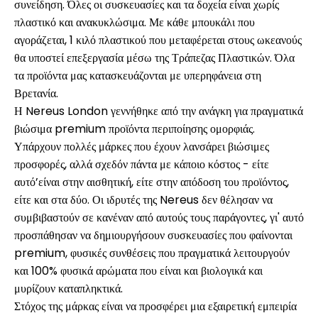
συνείδηση. Όλες οι συσκευασίες και τα δοχεία είναι χωρίς
πλαστικό και ανακυκλώσιμα. Με κάθε μπουκάλι που
αγοράζεται, 1 κιλό πλαστικού που μεταφέρεται στους ωκεανούς
θα υποστεί επεξεργασία μέσω της Τράπεζας Πλαστικών. Όλα
Ο λογαριασμός μου
τα προϊόντα μας κατασκευάζονται με υπερηφάνεια στη
Βρετανία.
Λάβετε χρηματοδότηση
Η Nereus London γεννήθηκε από την ανάγκη για πραγματικά
βιώσιμα premium προϊόντα περιποίησης ομορφιάς.
Υπάρχουν πολλές μάρκες που έχουν λανσάρει βιώσιμες
προσφορές, αλλά σχεδόν πάντα με κάποιο κόστος - είτε
αυτό’είναι στην αισθητική, είτε στην απόδοση του προϊόντος,
είτε και στα δύο. Οι ιδρυτές της Nereus δεν θέλησαν να
ask@scrambleup.com
συμβιβαστούν σε κανέναν από αυτούς τους παράγοντες, γι' αυτό
+372 712 2955
προσπάθησαν να δημιουργήσουν συσκευασίες που φαίνονται
premium, φυσικές συνθέσεις που πραγματικά λειτουργούν
και 100% φυσικά αρώματα που είναι και βιολογικά και
μυρίζουν καταπληκτικά.
Στόχος της μάρκας είναι να προσφέρει μια εξαιρετική εμπειρία