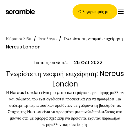
Ο λογαριασμός μου
Κύρια σελίδα
/
Ιστολόγιο
/
Γνωρίστε τη νεοφυή επιχείρηση:
Κύρια Σελίδα
Nereus London
Για τους επενδυτές
25 Oct 2022
Όροι ανάθεσης απαιτήσεων
Γνωρίστε τη νεοφυή επιχείρηση: Nereus
London
Η Nereus London είναι μια premium μάρκα περιποίησης μαλλιών
Γκαλερί μαρκών
και σώματος που έχει σχεδιαστεί προσεκτικά για να προσφέρει μια
ανώτερη εμπειρία φυσικών προϊόντων με γνώμονα τη βιωσιμότητα.
Στόχος της Nereus είναι να προσφέρει μια πινελιά πολυτέλειας στο
μπάνιο σας με όμορφα σχεδιασμένα προϊόντα, έχοντας παράλληλα
Επιλογή μάρκας
περιβαλλοντική συνείδηση.