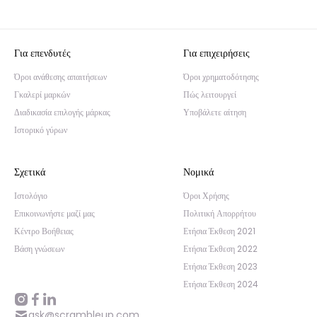
Για επενδυτές
Για επιχειρήσεις
Όροι ανάθεσης απαιτήσεων
Όροι χρηματοδότησης
Γκαλερί μαρκών
Πώς λειτουργεί
Διαδικασία επιλογής μάρκας
Υποβάλετε αίτηση
Ιστορικό γύρων
Σχετικά
Νομικά
Ιστολόγιο
Όροι Χρήσης
Επικοινωνήστε μαζί μας
Πολιτική Απορρήτου
Κέντρο Βοήθειας
Ετήσια Έκθεση 2021
Βάση γνώσεων
Ετήσια Έκθεση 2022
Ετήσια Έκθεση 2023
Ετήσια Έκθεση 2024
ask@scrambleup.com