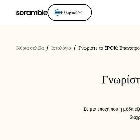
Ελληνικά
English
Ελληνικά
Κύρια σελίδα
/
Ιστολόγιο
/
Γνωρίστε το EPOK: Επαναπροσ
Español
Português
Dutch
Γνωρίστ
Deutsch
Eesti keel
Σε μια εποχή που η μόδα εξ
διαχ