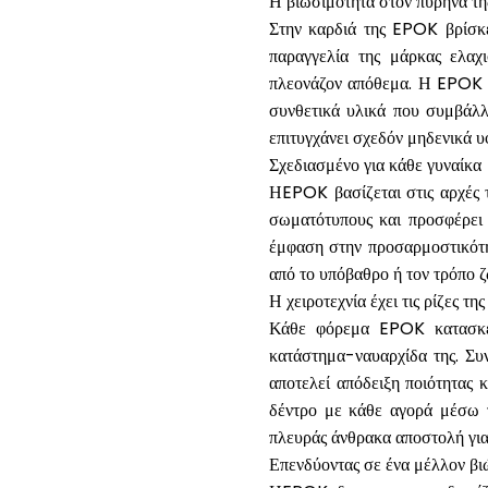
Η βιωσιμότητα στον πυρήνα τη
Στην καρδιά της EPOK βρίσκ
παραγγελία της μάρκας ελαχι
πλεονάζον απόθεμα. Η EPOK δ
συνθετικά υλικά που συμβάλ
επιτυγχάνει σχεδόν μηδενικά υ
Σχεδιασμένο για κάθε γυναίκα
ΗEPOK βασίζεται στις αρχές τ
σωματότυπους και προσφέρει σ
έμφαση στην προσαρμοστικότητ
από το υπόβαθρο ή τον τρόπο ζ
Η χειροτεχνία έχει τις ρίζες τη
Κάθε φόρεμα EPOK κατασκευ
κατάστημα-ναυαρχίδα της. Συν
αποτελεί απόδειξη ποιότητας κ
δέντρο με κάθε αγορά μέσω 
πλευράς άνθρακα αποστολή για
Επενδύοντας σε ένα μέλλον βι