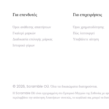
Για επενδυτές
Για επιχειρήσεις
Όροι ανάθεσης απαιτήσεων
Όροι χρηματοδότησης
Γκαλερί μαρκών
Πώς λειτουργεί
Διαδικασία επιλογής μάρκας
Υποβάλετε αίτηση
Ιστορικό γύρων
©
2026
,
Scramble OÜ. Όλα τα δικαιώματα διατηρούνται
.
Η Scramble OU είναι εγγεγραμμένη στο Εμπορικό Μητρώο της Εσθονίας με 
περιλαμβάνει την απόκτηση Απαιτήσεων· συνεπώς, το κεφάλαιό σας μπορεί να διατ
App version:
98084af
-
p