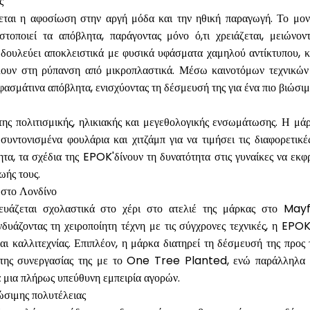
ς
εται η αφοσίωση στην αργή μόδα και την ηθική παραγωγή. Το μον
στοποιεί τα απόβλητα, παράγοντας μόνο ό,τι χρειάζεται, μειώνο
ουλεύει αποκλειστικά με φυσικά υφάσματα χαμηλού αντίκτυπου, κυ
λουν στη ρύπανση από μικροπλαστικά. Μέσω καινοτόμων τεχνικών
φασμάτινα απόβλητα, ενισχύοντας τη δέσμευσή της για ένα πιο βιώσι
ης πολιτισμικής, ηλικιακής και μεγεθολογικής ενσωμάτωσης. Η μά
υντονισμένα φουλάρια και χιτζάμπ για να τιμήσει τις διαφορετικές
α, τα σχέδια της EPOK'δίνουν τη δυνατότητα στις γυναίκες να εκφρ
ωής τους.
ς στο Λονδίνο
άζεται σχολαστικά στο χέρι στο ατελιέ της μάρκας στο Mayfa
δυάζοντας τη χειροποίητη τέχνη με τις σύγχρονες τεχνικές, η EPOK
αι καλλιτεχνίας. Επιπλέον, η μάρκα διατηρεί τη δέσμευσή της προς
της συνεργασίας της με το One Tree Planted, ενώ παράλληλα δ
 μια πλήρως υπεύθυνη εμπειρία αγορών.
ώσιμης πολυτέλειας