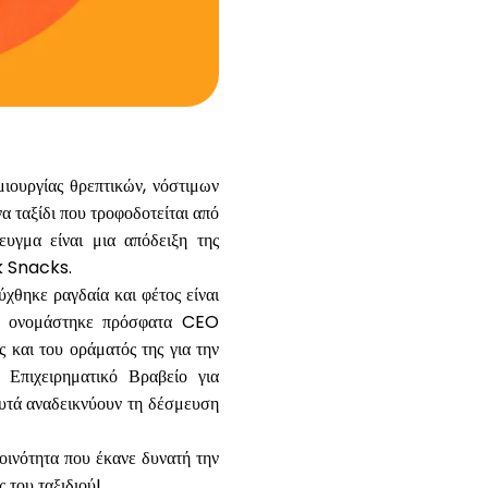
Βοήθεια
ask@scrambleup.com
+372 712 2955
ιουργίας θρεπτικών, νόστιμων
α ταξίδι που τροφοδοτείται από
ευγμα είναι μια απόδειξη της
ck Snacks.
χθηκε ραγδαία και φέτος είναι
le, ονομάστηκε πρόσφατα CEO
ς και του οράματός της για την
 Επιχειρηματικό Βραβείο για
τά αναδεικνύουν τη δέσμευση
νότητα που έκανε δυνατή την
 του ταξιδιού!