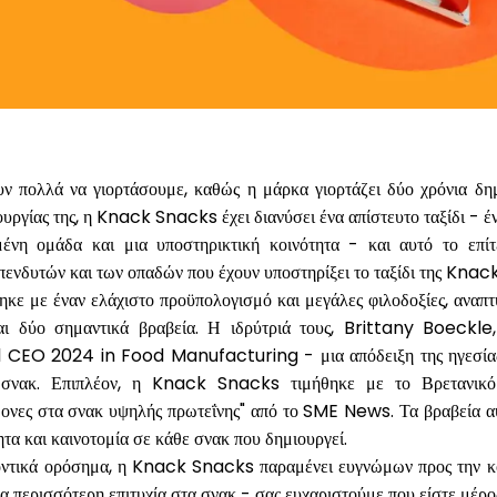
 πολλά να γιορτάσουμε, καθώς η μάρκα γιορτάζει
δύο χρόνια
δημ
ουργίας της, η Knack Snacks έχει διανύσει ένα απίστευτο ταξίδι - έν
ένη ομάδα και μια υποστηρικτική κοινότητα - και αυτό το επίτ
επενδυτών και των οπαδών που έχουν υποστηρίξει το ταξίδι της Kna
 με έναν ελάχιστο προϋπολογισμό και μεγάλες φιλοδοξίες, αναπτύ
αι δύο σημαντικά βραβεία. Η ιδρύτριά τους, Brittany Boeck
al CEO 2024 in Food Manufacturing
- μια απόδειξη της ηγεσία
α σνακ. Επιπλέον, η Knack Snacks τιμήθηκε με το
Βρετανικό
ονες στα σνακ υψηλής πρωτεΐνης"
από το SME News. Τα βραβεία αυ
τα και καινοτομία σε κάθε σνακ που δημιουργεί.
ντικά ορόσημα, η Knack Snacks παραμένει ευγνώμων προς την κοι
ια περισσότερη επιτυχία στα σνακ - σας ευχαριστούμε που είστε μέρος