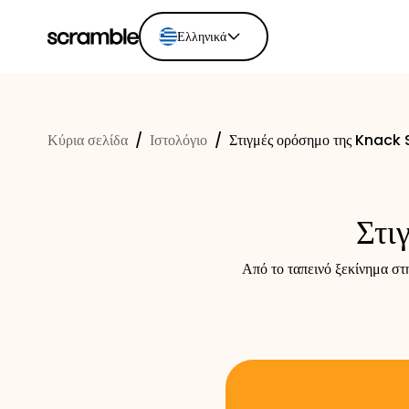
Ελληνικά
English
Ελληνικά
Κύρια σελίδα
/
Ιστολόγιο
/
Στιγμές ορόσημο της Knack
Español
Português
Dutch
Στι
Deutsch
Eesti keel
Από το ταπεινό ξεκίνημα στ