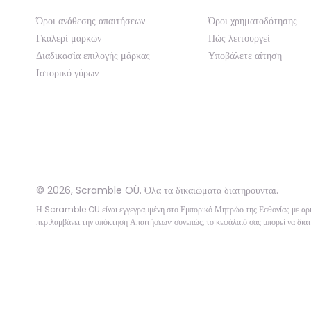
Όροι ανάθεσης απαιτήσεων
Όροι χρηματοδότησης
Γκαλερί μαρκών
Πώς λειτουργεί
Διαδικασία επιλογής μάρκας
Υποβάλετε αίτηση
Ιστορικό γύρων
©
2026
,
Scramble OÜ. Όλα τα δικαιώματα διατηρούνται
.
Η Scramble OU είναι εγγεγραμμένη στο Εμπορικό Μητρώο της Εσθονίας με 
περιλαμβάνει την απόκτηση Απαιτήσεων· συνεπώς, το κεφάλαιό σας μπορεί να διατ
App version:
98084af
-
p