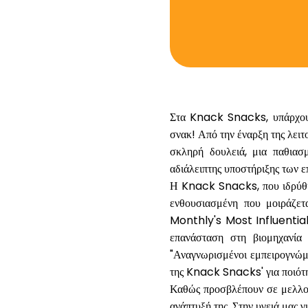
Στα Knack Snacks, υπάρχουν
σνακ! Από την έναρξη της λειτ
σκληρή δουλειά, μια παθιασμ
αδιάλειπτης υποστήριξης των 
Η Knack Snacks, που ιδρύθηκε
ενθουσιασμένη που μοιράζετ
Monthly's
Most Influenti
επανάσταση στη βιομηχανί
"Αναγνωρισμένοι εμπειρογνώμ
της Knack Snacks' για ποιότη
Καθώς προσβλέπουν σε μελλο
ανάπτυξή της. Στην υγειά μας γ