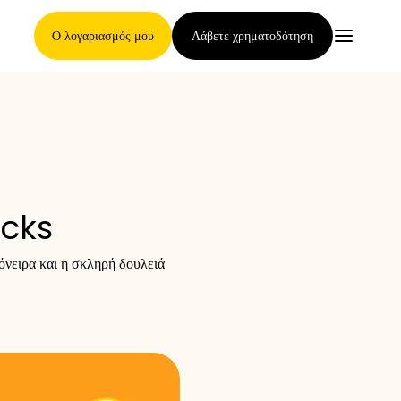
Ο λογαριασμός μου
Λάβετε χρηματοδότηση
Κύρια Σελίδα
acks
Όροι ανάθεσης απαιτήσεων
όνειρα και η σκληρή δουλειά
Γκαλερί μαρκών