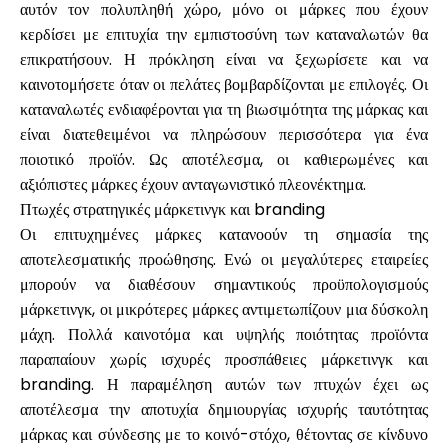
αυτόν τον πολυπληθή χώρο, μόνο οι μάρκες που έχουν
κερδίσει με επιτυχία την εμπιστοσύνη των καταναλωτών θα
επικρατήσουν. Η πρόκληση είναι να ξεχωρίσετε και να
καινοτομήσετε όταν οι πελάτες βομβαρδίζονται με επιλογές. Οι
Ο λογαριασμός μου
καταναλωτές ενδιαφέρονται για τη βιωσιμότητα της μάρκας και
είναι διατεθειμένοι να πληρώσουν περισσότερα για ένα
Λάβετε χρηματοδότηση
ποιοτικό προϊόν. Ως αποτέλεσμα, οι καθιερωμένες και
αξιόπιστες μάρκες έχουν ανταγωνιστικό πλεονέκτημα.
Πτωχές στρατηγικές μάρκετινγκ και branding
Οι επιτυχημένες μάρκες κατανοούν τη σημασία της
αποτελεσματικής προώθησης. Ενώ οι μεγαλύτερες εταιρείες
μπορούν να διαθέσουν σημαντικούς προϋπολογισμούς
ask@scrambleup.com
μάρκετινγκ, οι μικρότερες μάρκες αντιμετωπίζουν μια δύσκολη
+372 712 2955
μάχη. Πολλά καινοτόμα και υψηλής ποιότητας προϊόντα
παραπαίουν χωρίς ισχυρές προσπάθειες μάρκετινγκ και
branding. Η παραμέληση αυτών των πτυχών έχει ως
αποτέλεσμα την αποτυχία δημιουργίας ισχυρής ταυτότητας
μάρκας και σύνδεσης με το κοινό-στόχο, θέτοντας σε κίνδυνο