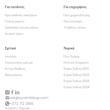
Για επενδυτές
Για επιχειρήσεις
Όροι ανάθεσης απαιτήσεων
Όροι χρηματοδότησης
Γκαλερί μαρκών
Πώς λειτουργεί
Διαδικασία επιλογής μάρκας
Υποβάλετε αίτηση
Ιστορικό γύρων
Σχετικά
Νομικά
Ιστολόγιο
Όροι Χρήσης
Επικοινωνήστε μαζί μας
Πολιτική Απορρήτου
Κέντρο Βοήθειας
Ετήσια Έκθεση 2021
Βάση γνώσεων
Ετήσια Έκθεση 2022
Ετήσια Έκθεση 2023
Ετήσια Έκθεση 2024
ask@scrambleup.com
+372 712 2955
Δεχόμαστε πληρωμές