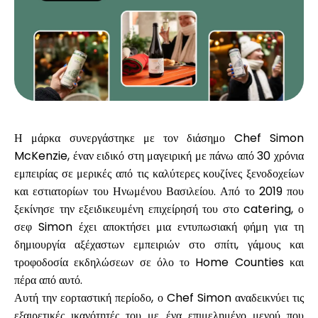
Υπολογιστές
Ιστορικό γύρων
Η μάρκα συνεργάστηκε με τον διάσημο
Chef Simon
McKenzie
, έναν ειδικό στη μαγειρική με πάνω από 30 χρόνια
Ιστολόγιο
εμπειρίας σε μερικές από τις καλύτερες κουζίνες ξενοδοχείων
και εστιατορίων του Ηνωμένου Βασιλείου. Από το 2019 που
ξεκίνησε την εξειδικευμένη επιχείρησή του στο catering, ο
σεφ Simon έχει αποκτήσει μια εντυπωσιακή φήμη για τη
Επικοινωνήστε μαζί μας
δημιουργία αξέχαστων εμπειριών στο σπίτι, γάμους και
τροφοδοσία εκδηλώσεων σε όλο το Home Counties και
πέρα από αυτό.
Αυτή την εορταστική περίοδο, ο Chef Simon αναδεικνύει τις
Βοήθεια
εξαιρετικές ικανότητές του με ένα επιμελημένο μενού που