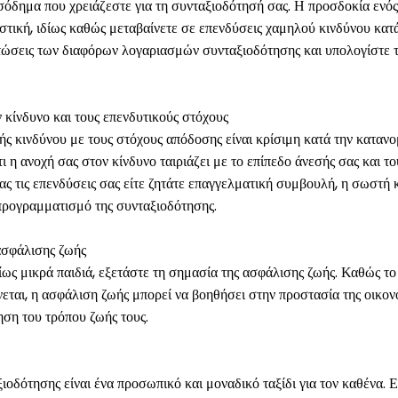
ισόδημα που χρειάζεστε για τη συνταξιοδότησή σας. Η προσδοκία εν
στική, ιδίως καθώς μεταβαίνετε σε επενδύσεις χαμηλού κινδύνου κατ
πτώσεις των διαφόρων λογαριασμών συνταξιοδότησης και υπολογίστε τ
 κίνδυνο και τους επενδυτικούς στόχους
ς κινδύνου με τους στόχους απόδοσης είναι κρίσιμη κατά την κατανο
ι η ανοχή σας στον κίνδυνο ταιριάζει με το επίπεδο άνεσής σας και
 σας τις επενδύσεις σας είτε ζητάτε επαγγελματική συμβουλή, η σωστ
ή προγραμματισμό της συνταξιοδότησης.
ασφάλισης ζωής
ίως μικρά παιδιά, εξετάστε τη σημασία της ασφάλισης ζωής. Καθώς το
εται, η ασφάλιση ζωής μπορεί να βοηθήσει στην προστασία της οικον
ηση του τρόπου ζωής τους.
οδότησης είναι ένα προσωπικό και μοναδικό ταξίδι για τον καθένα. 