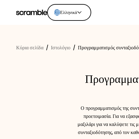
Ελληνικά
English
Ελληνικά
Κύρια σελίδα
/
Ιστολόγιο
/
Προγραμματισμός συνταξιοδότ
Español
Português
Dutch
Προγραμματ
Deutsch
Eesti keel
Ο προγραμματισμός της συντα
προετοιμασία. Για να εξασφ
μαξιλάρι για να καλύψετε τις 
συνταξιοδότησης, από τον καθ