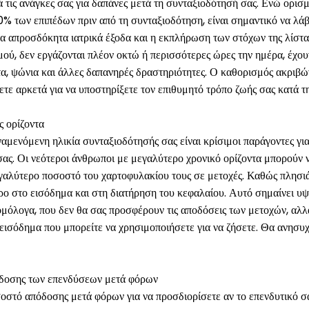
 τις ανάγκες σας για δαπάνες μετά τη συνταξιοδότησή σας. Ενώ ορισμ
 των επιπέδων πριν από τη συνταξιοδότηση, είναι σημαντικό να λά
α απροσδόκητα ιατρικά έξοδα και η εκπλήρωση των στόχων της λίστας
σμού, δεν εργάζονται πλέον οκτώ ή περισσότερες ώρες την ημέρα, έχο
ατα, ψώνια και άλλες δαπανηρές δραστηριότητες. Ο καθορισμός ακρι
ετε αρκετά για να υποστηρίξετε τον επιθυμητό τρόπο ζωής σας κατά τ
ς ορίζοντα
ναμενόμενη ηλικία συνταξιοδότησής σας είναι κρίσιμοι παράγοντες γι
σας. Οι νεότεροι άνθρωποι με μεγαλύτερο χρονικό ορίζοντα μπορούν
εγαλύτερο ποσοστό του χαρτοφυλακίου τους σε μετοχές. Καθώς πλησιά
ερο στο εισόδημα και στη διατήρηση του κεφαλαίου. Αυτό σημαίνει υ
 ομόλογα, που δεν θα σας προσφέρουν τις αποδόσεις των μετοχών, αλλά
εισόδημα που μπορείτε να χρησιμοποιήσετε για να ζήσετε. Θα ανησυχε
όδοσης των επενδύσεων μετά φόρων
οστό απόδοσης μετά φόρων για να προσδιορίσετε αν το επενδυτικό σ