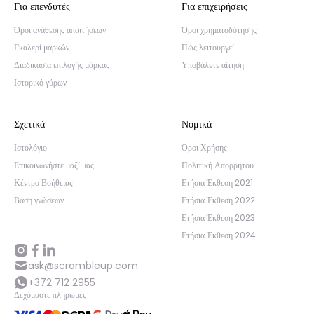
Για επενδυτές
Για επιχειρήσεις
Όροι ανάθεσης απαιτήσεων
Όροι χρηματοδότησης
Γκαλερί μαρκών
Πώς λειτουργεί
Διαδικασία επιλογής μάρκας
Υποβάλετε αίτηση
Ιστορικό γύρων
Σχετικά
Νομικά
Ιστολόγιο
Όροι Χρήσης
Επικοινωνήστε μαζί μας
Πολιτική Απορρήτου
Κέντρο Βοήθειας
Ετήσια Έκθεση 2021
Βάση γνώσεων
Ετήσια Έκθεση 2022
Ετήσια Έκθεση 2023
Ετήσια Έκθεση 2024
ask@scrambleup.com
+372 712 2955
Δεχόμαστε πληρωμές