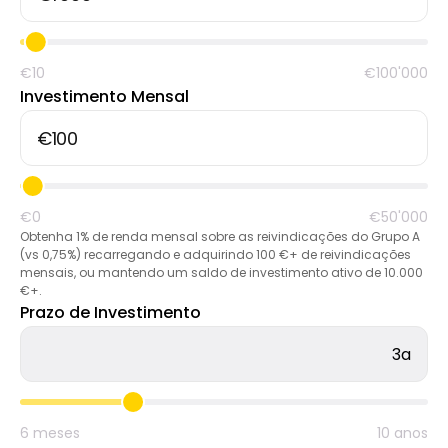
Seleção de Marca
€10
€100'000
Investimento Mensal
Calculadoras
Histórico de Rondas
€0
€50'000
Obtenha 1% de renda mensal sobre as reivindicações do Grupo A
(vs 0,75%) recarregando e adquirindo 100 €+ de reivindicações
mensais, ou mantendo um saldo de investimento ativo de 10.000
Blog
€+.
Prazo de Investimento
3a
Contacte-nos
6 meses
10 anos