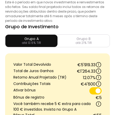
Este é o período em que novos investimentos e reinvestimentos
Ajuda
são feitos. Seu saldo final projetado inclui todos os retornos de
reivindicações atribuídas dentro deste prazo, que podem
amadurecer totalmente até 6 meses após o término deste
período de investimento ativo.
Grupo de Investimento
Minha Conta
Grupo A
Grupo B
até 13.6% TIR
até 21% TIR
Obter Financiamento
Valor Total Devolvido
€5'919.33
Total de Juros Ganhos
€1'264.33
Retorno Anual Projetado (TIR)
12.07%
Contribuições Totais
€4'600
ask@scrambleup.com
Ativar bônus
+372 712 2955
Bônus de registro
€5
Você também recebe 5 € extra para cada
100 € investidos. Invista no Grupo A