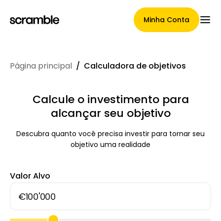
Minha Conta
Página principal
/
Calculadora de objetivos
Página Principal
Calcule o investimento para
alcançar seu objetivo
Termos de cessão de
Descubra quanto você precisa investir para tornar seu
reclamações
objetivo uma realidade
Valor Alvo
Galeria de Marcas