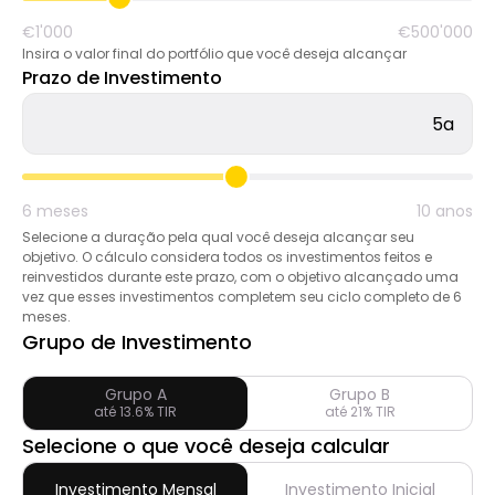
Seleção de Marca
€1'000
€500'000
Insira o valor final do portfólio que você deseja alcançar
Prazo de Investimento
Calculadoras
5a
6 meses
10 anos
Histórico de Rondas
Selecione a duração pela qual você deseja alcançar seu
objetivo. O cálculo considera todos os investimentos feitos e
reinvestidos durante este prazo, com o objetivo alcançado uma
vez que esses investimentos completem seu ciclo completo de 6
Blog
meses.
Grupo de Investimento
Grupo A
Grupo B
Contacte-nos
até 13.6% TIR
até 21% TIR
Selecione o que você deseja calcular
Investimento Mensal
Investimento Inicial