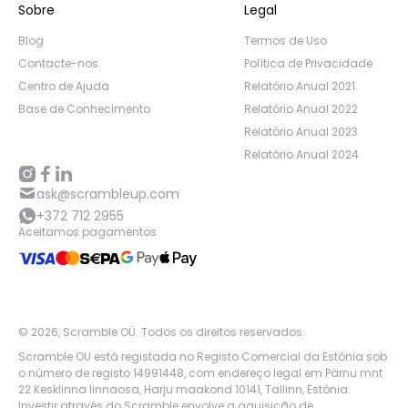
Sobre
Legal
Blog
Termos de Uso
Contacte-nos
Política de Privacidade
Centro de Ajuda
Relatório Anual 2021
Base de Conhecimento
Relatório Anual 2022
Relatório Anual 2023
Relatório Anual 2024
ask@scrambleup.com
+372 712 2955
Aceitamos pagamentos
©
2026
,
Scramble OÜ. Todos os direitos reservados
.
Scramble OU está registada no Registo Comercial da Estónia sob
o número de registo 14991448, com endereço legal em Pärnu mnt
22 Kesklinna linnaosa, Harju maakond 10141, Tallinn, Estónia.
Investir através do Scramble envolve a aquisição de