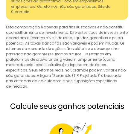
suposições da plataforma. Foco em empréstimos
empresariais. Os retornos não são garantidos. Site do
Scramble
Esta comparação é apenas para fins ilustrativos e não constitui
aconselhamento de investimento. Diferentes tipos de investimento
acarretam diferentes níveis de risco, liquidez, garantias e perda
potencial. As taxas bancárias são variáveis e podem mudar. Os
retornos do mercado de ações são voláteis e o desempenho
passado não garante resultados futuros. Os retornos em
plataformas de crowdfunding variam amplamente (como
mostrado pela faixa ilustrativa) e dependem de riscos
específicos. Seus retornos reais no Scramble podem variar e não
são garantidos. A figura "Scramble (TIR Projetada)" é baseada
nas entradas da calculadora e nas suposições específicas
delineadas.
Calcule seus ganhos potenciais