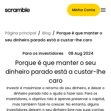
Minha Conta
Página principal
/
Blog
/
Porque é que manter o
Página Principal
seu dinheiro parado está a custar-lhe caro
Para os investidores
08 Aug 2024
Termos de cessão de
Porque é que manter o seu
dinheiro parado está a custar-lhe
reclamações
caro
Investir é maximizar o retorno do seu dinheiro, e deixar o
Galeria de Marcas
dinheiro parado não o ajuda a fazer isso. Para os
investidores, o objetivo não é apenas preservar o capital,
mas também fazê-lo crescer. No entanto, alguns
investidores deixam o seu dinheiro livre nas suas contas,