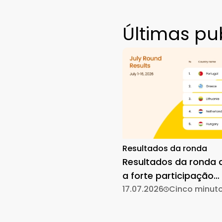
Últimas pu
Resultados da ronda
Resultados da ronda d
a forte participação
mantém-se
17.07.2026
Cinco minut