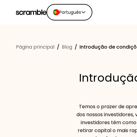
Português
English
Ελληνικά
Página principal
/
Blog
/
Introdução de condiçõ
Español
Português
Dutch
Introduçã
Deutsch
Eesti keel
Temos o prazer de apre
dos nossos investidores, 
investidores têm como 
retirar capital o mais 