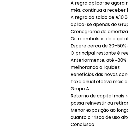
A regra aplica-se agora
mês, continua a receber
A regra do saldo de €10.
aplica-se apenas ao Gru
Cronograma de amortizaç
Os
reembolsos de capita
Espere cerca de
30–50%
O
principal restante
é re
Anteriormente, até ~80% 
melhorando a liquidez.
Benefícios das novas con
Taxa anual efetiva mais al
Grupo A
.
Retorno de capital mais r
possa
reinvestir
ou
retira
Menor exposição ao long
quanto o “risco de uso a
Conclusão