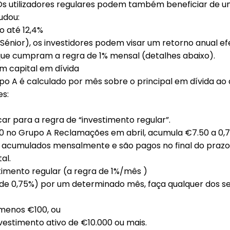
 Os utilizadores regulares podem também beneficiar de 
mudou:
vo até
12,4%
Sénior), os investidores podem visar um retorno anual ef
 que cumpram a regra de 1% mensal (detalhes abaixo).
em
capital em dívida
po A é calculado
por mês
sobre o
principal em dívida
ao 
s:
car para a regra de “investimento regular”.
0
no Grupo A
Reclamações
em abril, acumula
€7.50
a 0,
o acumulados mensalmente e são pagos no final do prazo
al.
imento regular (a regra de
1%/mês
)
de 0,75%)
por um determinado mês
, faça
qualquer
dos s
o menos €100
, ou
nvestimento ativo de €10.000
ou mais.