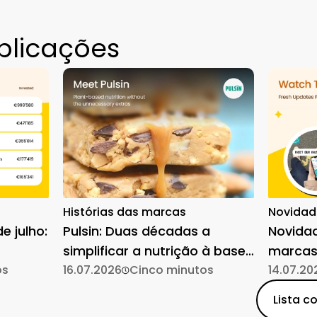
blicações
Histórias das marcas
Novidad
e julho:
Pulsin: Duas décadas a
Novida
simplificar a nutrição à base
marcas
os
de plantas
16.07.2026
Cinco minutos
14.07.20
Lista c