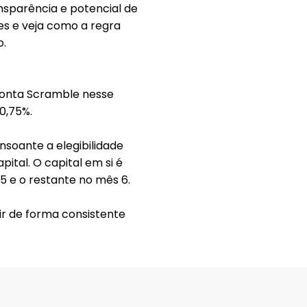
ansparência e potencial de
ões e veja como a
regra
o.
conta Scramble
nesse
0,75%
.
soante a elegibilidade
ital. O capital em si é
5 e o restante no mês 6.
ir
de forma consistente