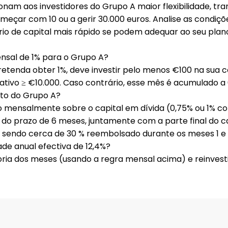
ionam aos investidores do Grupo A
maior flexibilidade, tr
começar com
10
ou a gerir
30.000
euros. Analise as condiç
io de capital mais rápido se podem adequar ao seu plan
sal de 1% para o Grupo A?
retenda obter
1%
, deve
investir pelo menos €100
na sua 
ativo ≥ €10.000
. Caso contrário, esse mês é acumulado a
to do Grupo A?
 mensalmente sobre o capital em dívida (0,75% ou 1% con
 do prazo de 6 meses, juntamente com a parte final do cap
 sendo cerca de 30 % reembolsado durante os meses 1 e 
ade anual efectiva de 12,4%?
ria dos meses (usando a regra mensal acima) e
reinvest