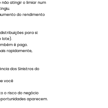
não atingir o limiar num
ingiu.
aumento do rendimento
distribuições
para si:
lote).
também é pago.
ais rapidamente
,
ência dos
Sinistros do
ue você
to o risco do negócio
s oportunidades aparecem.