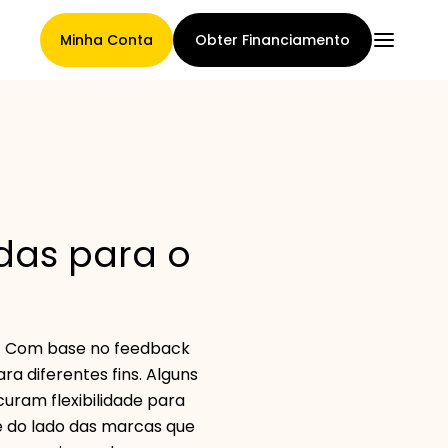
Minha Conta
Obter Financiamento
Página Principal
das para o
Termos de cessão de
reclamações
A! Com base no feedback
ra diferentes fins. Alguns
Galeria de Marcas
uram flexibilidade para
e do lado das marcas que