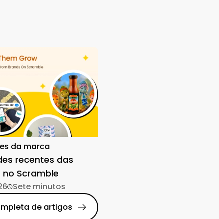
es da marca
des recentes das
 no Scramble
26
Sete minutos
ompleta de artigos