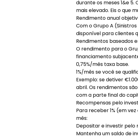
durante os meses 1&e 5
.
mais elevado
. Eis o que 
Rendimento anual objeti
Com o Grupo A (Sinistros 
disponível para clientes
Rendimentos baseados 
O rendimento para o Gru
financiamento
subjacente
0,75%/mês
taxa base.
1%/mês
se você se qualifi
Exemplo: se detiver
€1.00
abril
. Os rendimentos sã
com a parte final do capit
Recompensas pelo invest
Para receber
1%
(em vez 
mês
:
Depositar e investir pel
Mantenha um
saldo de i