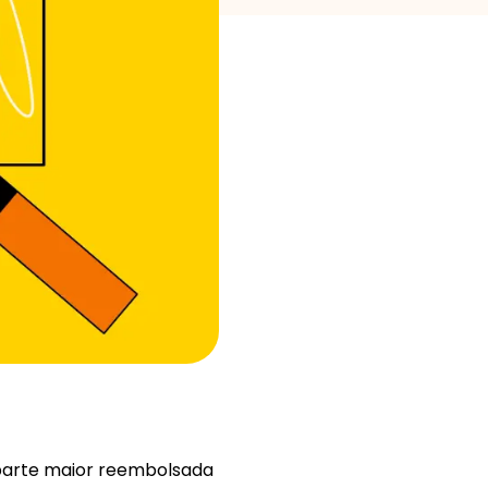
Ajuda
ask@scrambleup.com
+372 712 2955
arte maior reembolsada