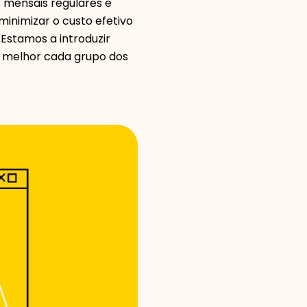
mensais regulares e
inimizar o custo efetivo
Seleção de Marca
 Estamos a introduzir
r melhor cada grupo dos
Calculadoras
Histórico de Rondas
Blog
Contacte-nos