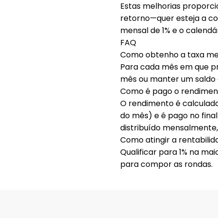
Estas melhorias proporc
retorno
—quer esteja a 
mensal de 1%
e o calendár
FAQ
Como obtenho a taxa men
Para cada mês em que p
mês
ou manter um
saldo 
Como é pago o rendimen
O rendimento é calculado
do mês) e é pago no final
distribuído mensalmente,
Como atingir a rentabilid
Qualificar para
1%
na maio
para compor as rondas.