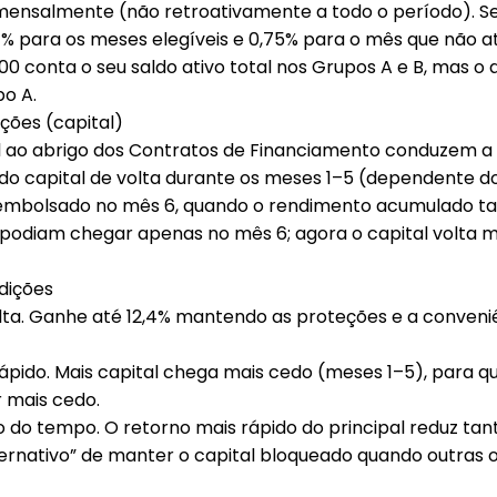
mensalmente
(não retroativamente a todo o período). Se 
1%
para os meses elegíveis e
0,75%
para o mês que não at
000 conta o seu
saldo ativo total nos Grupos A e B
, mas o
po A
.
ões (capital)
l
ao abrigo dos Contratos de Financiamento conduzem a
do capital de volta
durante os meses 1–5
(dependente do 
embolsado no
mês 6
, quando o rendimento acumulado 
podiam chegar apenas no mês 6; agora o capital volta
m
dições
ta.
Ganhe
até 12,4%
mantendo as proteções e a conveni
ápido.
Mais capital chega mais cedo (meses 1–5), para q
r
mais cedo.
o do tempo.
O retorno mais rápido do principal reduz tan
lternativo” de manter o capital bloqueado quando outra