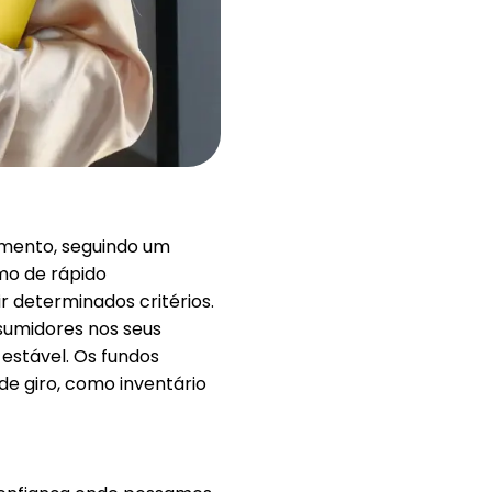
Ajuda
ask@scrambleup.com
+372 712 2955
imento, seguindo um
mo de rápido
 determinados critérios.
sumidores nos seus
estável. Os fundos
de giro, como inventário