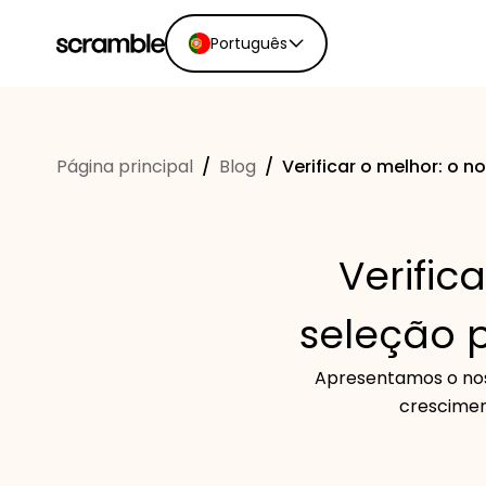
Português
English
Ελληνικά
Página principal
/
Blog
/
Verificar o melhor: o
Español
Português
Dutch
Verific
Deutsch
Eesti keel
seleção 
Apresentamos o nos
crescimen