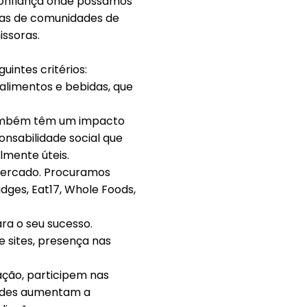
confiança onde possamos
nas de comunidades de
issoras.
intes critérios:
alimentos e bebidas, que
 também têm um impacto
nsabilidade social que
lmente úteis.
mercado. Procuramos
dges, Eat17, Whole Foods,
ra o seu sucesso.
e sites, presença nas
ção, participem nas
dades aumentam a