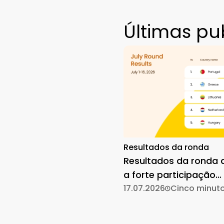
Últimas pu
Resultados da ronda
Resultados da ronda d
a forte participação
mantém-se
17.07.2026
Cinco minut