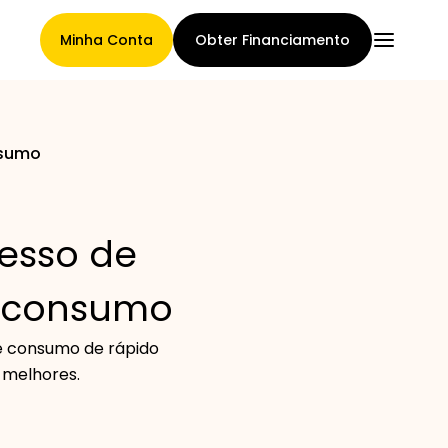
Minha Conta
Obter Financiamento
nsumo
Página Principal
cesso de
Termos de cessão de
e consumo
reclamações
e consumo de rápido
 melhores.
Galeria de Marcas