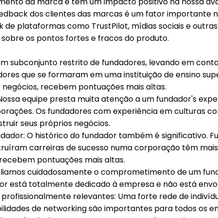
cimento da marca e têm um impacto positivo na nossa ava
feedback dos clientes das marcas é um fator importante 
de plataformas como TrustPilot, mídias sociais e outras
 sobre os pontos fortes e fracos do produto.
subconjunto restrito de fundadores, levando em conta
adores que se formaram em uma instituição de ensino su
e negócios, recebem pontuações mais altas.
Nossa equipe presta muita atenção a um fundador's experi
orações. Os fundadores com experiência em culturas co
ruir seus próprios negócios.
dador: O histórico do fundador também é significativo.
struíram carreiras de sucesso numa corporação têm mai
 recebem pontuações mais altas.
aliamos cuidadosamente o comprometimento de um fun
r está totalmente dedicado à empresa e não está envol
 profissionalmente relevantes: Uma forte rede de indivíd
bilidades de networking são importantes para todos os 