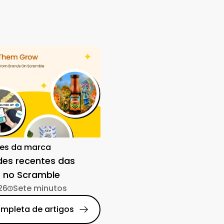
es da marca
des recentes das
 no Scramble
26
Sete minutos
ompleta de artigos