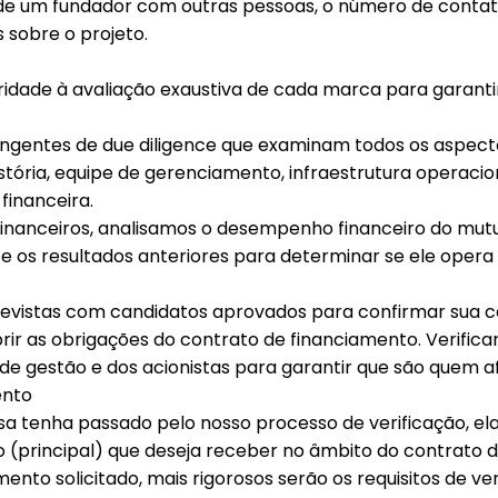
de um fundador com outras pessoas, o número de contato
 sobre o projeto.
idade à avaliação exaustiva de cada marca para garantir 
angentes de due diligence que examinam todos os aspec
história, equipe de gerenciamento, infraestrutura operaci
financeira.
financeiros, analisamos o desempenho financeiro do mu
e os resultados anteriores para determinar se ele opera
vistas com candidatos aprovados para confirmar sua c
ir as obrigações do contrato de financiamento
. Verific
e gestão e dos acionistas para garantir que são quem a
ento
 tenha passado pelo nosso processo de verificação, ela
 (principal) que deseja receber no âmbito do contrato 
mento solicitado, mais rigorosos serão os requisitos de ve