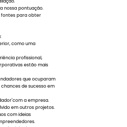
liação.
na nossa pontuação.
 fontes para obter
:
perior, como uma
ência profissional,
rporativas estão mais
 Fundadores que ocuparam
s chances de sucesso em
dador'com a empresa.
vido em outros projetos.
uos com ideias
empreendedores.