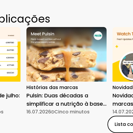
blicações
Histórias das marcas
Novidad
e julho:
Pulsin: Duas décadas a
Novida
simplificar a nutrição à base
marcas
os
de plantas
16.07.2026
Cinco minutos
14.07.20
Lista c