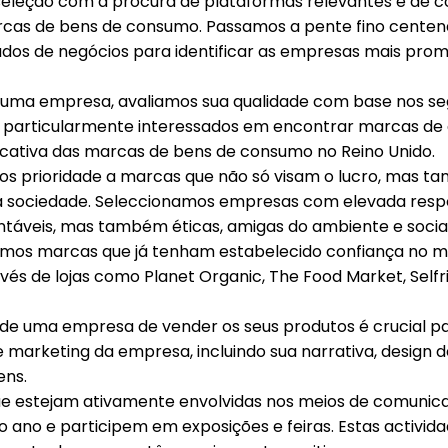
 seleção com a procura de plataformas relevantes e de 
rcas de bens de consumo. Passamos a pente fino cente
dos de negócios para identificar as empresas mais prom
ma empresa, avaliamos sua qualidade com base nos segu
 particularmente interessados em encontrar marcas de 
cativa das marcas de bens de consumo no Reino Unido.
s prioridade a marcas que não só visam o lucro, mas
a sociedade. Seleccionamos empresas com elevada respo
táveis, mas também éticas, amigas do ambiente e socia
amos marcas que já tenham estabelecido confiança no 
s de lojas como Planet Organic, The Food Market, Selfri
de uma empresa de vender os seus produtos é crucial pa
 marketing da empresa, incluindo sua narrativa, design d
ens.
ue estejam ativamente envolvidas nos meios de comunica
 ano e participem em exposições e feiras. Estas activi