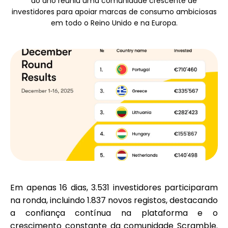
do ano reuniu uma comunidade crescente de
Seleção de Marca
investidores para apoiar marcas de consumo ambiciosas
em todo o Reino Unido e na Europa.
Calculadoras
Histórico de Rondas
Blog
Em apenas 16 dias,
3.531 investidores
participaram
Contacte-nos
na ronda, incluindo
1.837 novos registos
, destacando
a confiança contínua na plataforma e o
crescimento constante da comunidade Scramble.