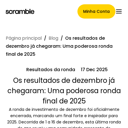
Minha Conta
Página principal
/
Blog
/
Os resultados de
Página Principal
dezembro já chegaram: Uma poderosa ronda
final de 2025
Resultados da ronda
17 Dec 2025
Termos de cessão de
Os resultados de dezembro já
reclamações
chegaram: Uma poderosa ronda
final de 2025
Galeria de Marcas
A ronda de investimento de dezembro foi oficialmente
encerrada, marcando um final forte e inspirador para
2025. Decorrida de 1 a 16 de dezembro, esta última ronda