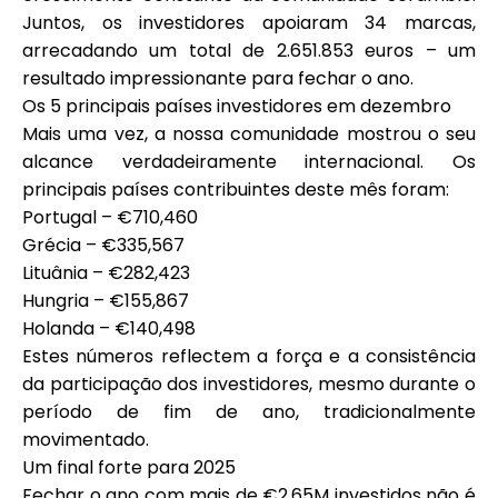
Ajuda
Juntos, os investidores apoiaram
34 marcas
,
arrecadando um total de
2.651.853 euros
– um
resultado impressionante para fechar o ano.
Os 5 principais países investidores em dezembro
Mais uma vez, a nossa comunidade mostrou o seu
Minha Conta
alcance verdadeiramente internacional. Os
principais países contribuintes deste mês foram:
Obter Financiamento
Portugal – €710,460
Grécia – €335,567
Lituânia – €282,423
Hungria – €155,867
Holanda – €140,498
Estes números reflectem a força e a consistência
ask@scrambleup.com
da participação dos investidores, mesmo durante o
+372 712 2955
período de fim de ano, tradicionalmente
movimentado.
Um final forte para 2025
Fechar o ano com mais de €2,65M investidos não é