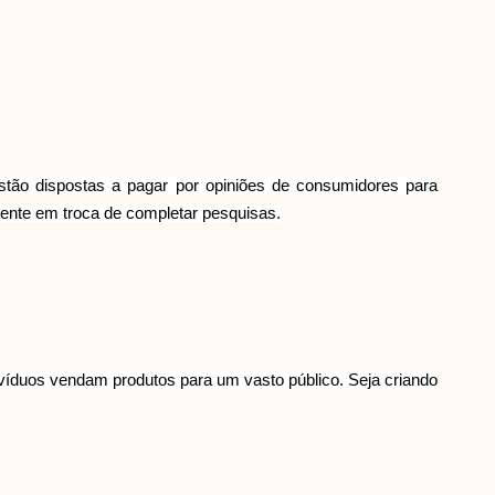
Brändi valik
Kalkulaatorid
stão dispostas a pagar por opiniões de consumidores para
ente em troca de completar pesquisas.
Voorude ajalugu
Blogi
víduos vendam produtos para um vasto público. Seja criando
Võta meiega ühendust