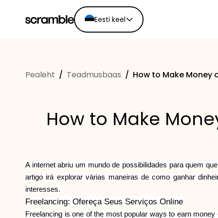
Eesti keel
English
Ελληνικά
Pealeht
/
Teadmusbaas
/
How to Make Money on
Español
Português
Dutch
How to Make Money 
Deutsch
Eesti keel
A internet abriu um mundo de possibilidades para quem quer
artigo irá explorar várias maneiras de como ganhar dinhei
interesses.
Freelancing: Ofereça Seus Serviços Online
Freelancing is one of the most popular ways to earn money on