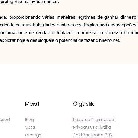
 proteger seus investimentos.
da, proporcionando várias maneiras legítimas de ganhar dinheiro 
ndendo de suas habilidades e interesses. Explorando essas opções 
truir uma fonte de renda sustentável. Lembre-se, o sucesso no mun
plorar hoje e desbloqueie o potencial de fazer dinheiro net.
Meist
Õiguslik
mused
Blogi
Kasutustingimused
Võta
Privaatsuspoliitika
meiega
Aastaaruanne 2021