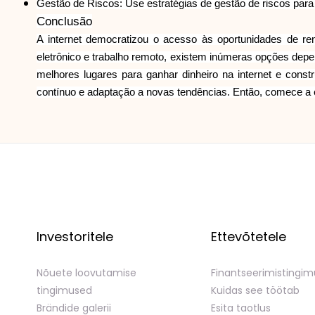
Gestão de Riscos: Use estratégias de gestão de riscos para
Conclusão
A internet democratizou o acesso às oportunidades de ren
eletrônico e trabalho remoto, existem inúmeras opções depe
melhores lugares para ganhar dinheiro na internet e cons
contínuo e adaptação a novas tendências. Então, comece a ex
Investoritele
Ettevõtetele
Nõuete loovutamise
Finantseerimistingi
tingimused
Kuidas see töötab
Brändide galerii
Esita taotlus