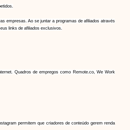
etidos.
Abi
 empresas. Ao se juntar a programas de afiliados através
s links de afiliados exclusivos.
ask@scrambleup.com
+372 712 2955
 internet. Quadros de empregos como Remote.co, We Work
 Instagram permitem que criadores de conteúdo gerem renda