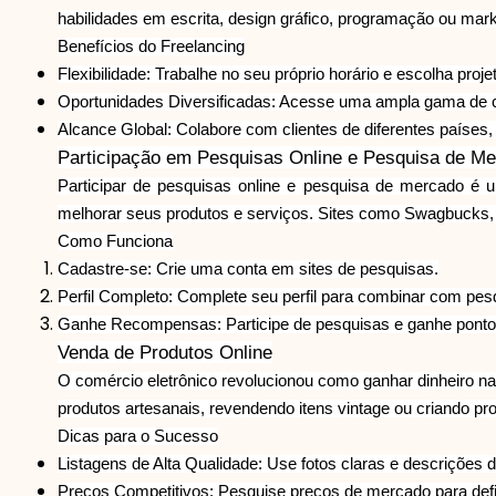
habilidades em escrita, design gráfico, programação ou mark
Benefícios do Freelancing
Flexibilidade: Trabalhe no seu próprio horário e escolha proj
Oportunidades Diversificadas: Acesse uma ampla gama de cat
Alcance Global: Colabore com clientes de diferentes países, 
Participação em Pesquisas Online e Pesquisa de M
Participar de pesquisas online e pesquisa de mercado é 
melhorar seus produtos e serviços. Sites como Swagbucks, 
Como Funciona
Cadastre-se: Crie uma conta em sites de pesquisas.
Perfil Completo: Complete seu perfil para combinar com pes
Ganhe Recompensas: Participe de pesquisas e ganhe pontos
Venda de Produtos Online
O comércio eletrônico revolucionou como ganhar dinheiro n
produtos artesanais, revendendo itens vintage ou criando p
Dicas para o Sucesso
Listagens de Alta Qualidade: Use fotos claras e descrições 
Preços Competitivos: Pesquise preços de mercado para defin