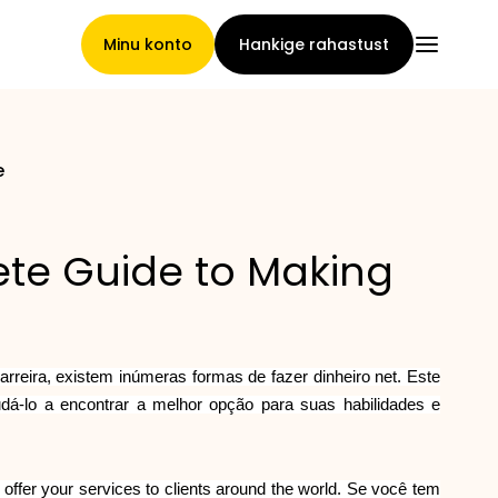
Minu konto
Hankige rahastust
e
Pealeht
ete Guide to Making
Nõuete loovutamise
tingimused
rreira, existem inúmeras formas de fazer dinheiro net. Este
judá-lo a encontrar a melhor opção para suas habilidades e
Brändide galerii
 offer your services to clients around the world. Se você tem