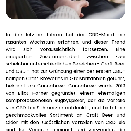
Hilfe
In den letzten Jahren hat der CBD-Markt ein
Mein Konto
rasantes Wachstum erfahren, und dieser Trend
wird sich voraussichtlich fortsetzen. Eine
Finanzierung erhalten
einzigartige Zusammenarbeit zwischen zwei
scheinbar unterschiedlichen Bereichen - Craft Beer
und CBD - hat zur Gründung einer der ersten CBD-
haltigen Craft Breweries in Großbritannien geführt,
bekannt als
Cannabrew
. Cannabrew wurde 2019
von
Elliot Horner
gegründet, einem ehemaligen
ask@scrambleup.com
semiprofessionellen Rugbyspieler, der die Vorteile
+372 712 2955
von CBD bei Schmerzen entdeckte, und bietet ein
geschmackvolles Sortiment an Craft Beer und
Cider mit den zusätzlichen Vorteilen von CBD. Sie
sind für Veganer geeignet und verwenden die