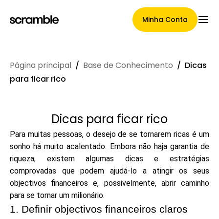
Minha Conta
Página principal
/
Base de Conhecimento
/
Dicas
Página Principal
para ficar rico
Dicas para ficar rico
Termos de cessão de
Para muitas pessoas, o desejo de se tornarem ricas é um
reclamações
sonho há muito acalentado. Embora não haja garantia de
riqueza, existem algumas dicas e estratégias
comprovadas que podem ajudá-lo a atingir os seus
Galeria de Marcas
objectivos financeiros e, possivelmente, abrir caminho
para se tornar um milionário.
1. Definir objectivos financeiros claros