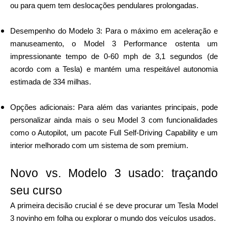
Ajuda
ou para quem tem deslocações pendulares prolongadas.
Desempenho do Modelo 3: Para o máximo em aceleração e
manuseamento, o Model 3 Performance ostenta um
impressionante tempo de 0-60 mph de 3,1 segundos (de
Minha Conta
acordo com a Tesla) e mantém uma respeitável autonomia
estimada de 334 milhas.
Obter Financiamento
Opções adicionais: Para além das variantes principais, pode
personalizar ainda mais o seu Model 3 com funcionalidades
como o Autopilot, um pacote Full Self-Driving Capability e um
interior melhorado com um sistema de som premium.
ask@scrambleup.com
Novo vs. Modelo 3 usado: traçando
+372 712 2955
seu curso
A primeira decisão crucial é se deve procurar um Tesla Model
3 novinho em folha ou explorar o mundo dos veículos usados.