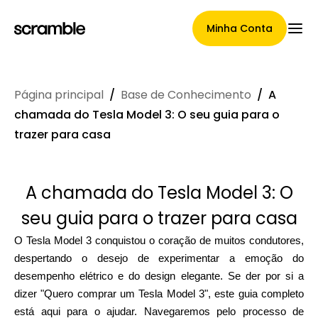
Minha Conta
Página principal
/
Base de Conhecimento
/
A
Página Principal
chamada do Tesla Model 3: O seu guia para o
trazer para casa
Termos de cessão de
A chamada do Tesla Model 3: O
reclamações
seu guia para o trazer para casa
O Tesla Model 3 conquistou o coração de muitos condutores,
despertando o desejo de experimentar a emoção do
Galeria de Marcas
desempenho elétrico e do design elegante. Se der por si a
dizer "Quero comprar um Tesla Model 3", este guia completo
está aqui para o ajudar. Navegaremos pelo processo de