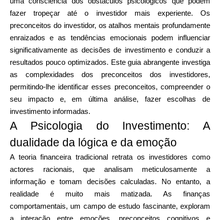
uma consciência dos obstáculos psicológicos que podem
Seleção de Marca
fazer tropeçar até o investidor mais experiente. Os
preconceitos do investidor, os atalhos mentais profundamente
enraizados e as tendências emocionais podem influenciar
significativamente as decisões de investimento e conduzir a
Calculadoras
resultados pouco optimizados. Este guia abrangente investiga
as complexidades dos preconceitos dos investidores,
permitindo-lhe identificar esses preconceitos, compreender o
Histórico de Rondas
seu impacto e, em última análise, fazer escolhas de
investimento informadas.
A Psicologia do Investimento: A
Blog
dualidade da lógica e da emoção
A teoria financeira tradicional retrata os investidores como
actores racionais, que analisam meticulosamente a
Contacte-nos
informação e tomam decisões calculadas. No entanto, a
realidade é muito mais matizada. As finanças
comportamentais, um campo de estudo fascinante, exploram
a interação entre emoções, preconceitos cognitivos e