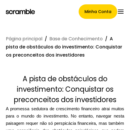
Minha Conta
Página principal
/
Base de Conhecimento
/
A
Página Principal
pista de obstáculos do investimento: Conquistar
os preconceitos dos investidores
Termos de cessão de
A pista de obstáculos do
reclamações
investimento: Conquistar os
preconceitos dos investidores
Galeria de Marcas
A promessa sedutora de crescimento financeiro atrai muitos
para o mundo do investimento. No entanto, navegar nesta
paisagem requer não só perspicácia financeira, mas também