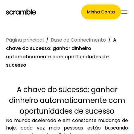
Minha Conta
Página principal
/
Base de Conhecimento
/
A
Página Principal
chave do sucesso: ganhar dinheiro
automaticamente com oportunidades de
sucesso
Termos de cessão de
reclamações
A chave do sucesso: ganhar
dinheiro automaticamente com
oportunidades de sucesso
Galeria de Marcas
No mundo acelerado e em constante mudança de
hoje, cada vez mais pessoas estão buscando