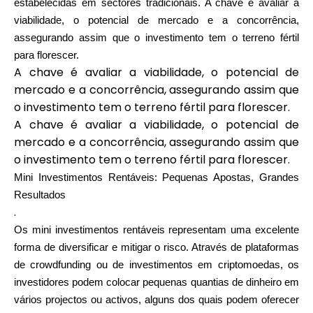
estabelecidas em sectores tradicionais. A chave é avaliar a
Ajuda
viabilidade, o potencial de mercado e a concorrência,
assegurando assim que o investimento tem o terreno fértil
para florescer.
A chave é avaliar a viabilidade, o potencial de
mercado e a concorrência, assegurando assim que
Minha Conta
o investimento tem o terreno fértil para florescer.
A chave é avaliar a viabilidade, o potencial de
Obter Financiamento
mercado e a concorrência, assegurando assim que
o investimento tem o terreno fértil para florescer.
Mini Investimentos Rentáveis: Pequenas Apostas, Grandes
Resultados
.
Os mini investimentos rentáveis representam uma excelente
ask@scrambleup.com
+372 712 2955
forma de diversificar e mitigar o risco. Através de plataformas
de crowdfunding ou de investimentos em criptomoedas, os
investidores podem colocar pequenas quantias de dinheiro em
vários projectos ou activos, alguns dos quais podem oferecer