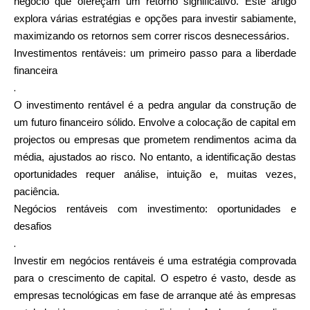
negócio que ofereçam um retorno significativo. Este artigo
Seleção de Marca
explora várias estratégias e opções para investir sabiamente,
maximizando os retornos sem correr riscos desnecessários.
Investimentos rentáveis: um primeiro passo para a liberdade
financeira
Calculadoras
.
O investimento rentável é a pedra angular da construção de
um futuro financeiro sólido. Envolve a colocação de capital em
Histórico de Rondas
projectos ou empresas que prometem rendimentos acima da
média, ajustados ao risco. No entanto, a identificação destas
oportunidades requer análise, intuição e, muitas vezes,
paciência.
Blog
Negócios rentáveis com investimento: oportunidades e
desafios
.
Contacte-nos
Investir em negócios rentáveis é uma estratégia comprovada
para o crescimento de capital. O espetro é vasto, desde as
empresas tecnológicas em fase de arranque até às empresas