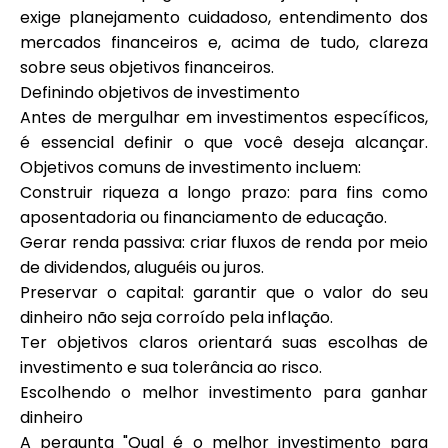
Ajuda
exige planejamento cuidadoso, entendimento dos
mercados financeiros e, acima de tudo, clareza
sobre seus objetivos financeiros.
Definindo objetivos de investimento
Antes de mergulhar em investimentos específicos,
Minha Conta
é essencial definir o que você deseja alcançar.
Objetivos comuns de investimento incluem:
Obter Financiamento
Construir riqueza a longo prazo: para fins como
aposentadoria ou financiamento de educação.
Gerar renda passiva: criar fluxos de renda por meio
de dividendos, aluguéis ou juros.
Preservar o capital: garantir que o valor do seu
dinheiro não seja corroído pela inflação.
ask@scrambleup.com
Ter objetivos claros orientará suas escolhas de
+372 712 2955
investimento e sua tolerância ao risco.
Escolhendo o melhor investimento para ganhar
dinheiro
A pergunta "Qual é o melhor investimento para