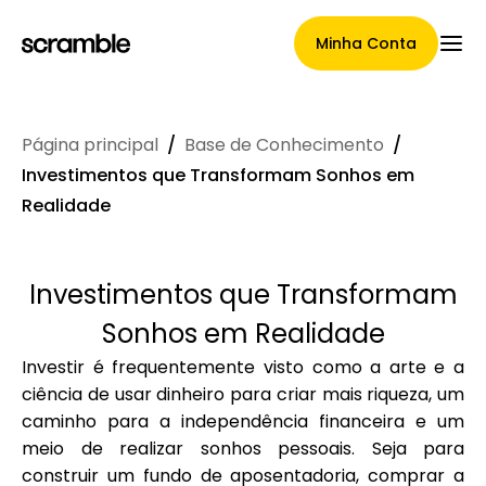
Minha Conta
Página principal
/
Base de Conhecimento
/
Página Principal
Investimentos que Transformam Sonhos em
Realidade
Termos de cessão de
Investimentos que Transformam
reclamações
Sonhos em Realidade
Investir é frequentemente visto como a arte e a
ciência de usar dinheiro para criar mais riqueza, um
Galeria de Marcas
caminho para a independência financeira e um
meio de realizar sonhos pessoais. Seja para
construir um fundo de aposentadoria, comprar a