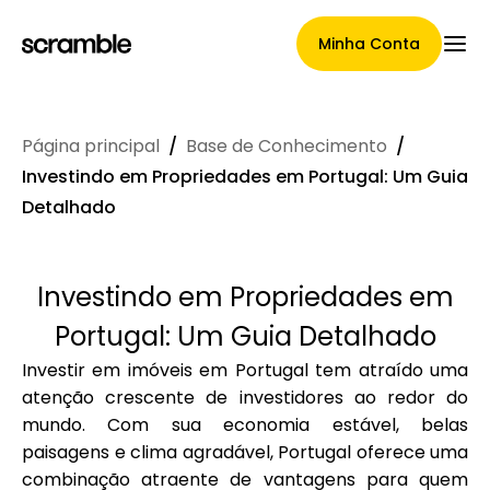
Minha Conta
Página principal
/
Base de Conhecimento
/
Página Principal
Investindo em Propriedades em Portugal: Um Guia
Detalhado
Termos de cessão de
Investindo em Propriedades em
reclamações
Portugal: Um Guia Detalhado
Investir em imóveis em Portugal tem atraído uma
atenção crescente de investidores ao redor do
Galeria de Marcas
mundo. Com sua economia estável, belas
paisagens e clima agradável, Portugal oferece uma
combinação atraente de vantagens para quem