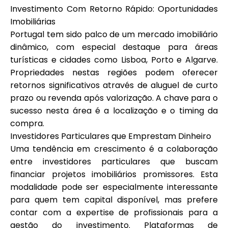
Ajuda
Investimento Com Retorno Rápido: Oportunidades
Imobiliárias
Portugal tem sido palco de um mercado imobiliário
dinâmico, com especial destaque para áreas
turísticas e cidades como Lisboa, Porto e Algarve.
Minha Conta
Propriedades nestas regiões podem oferecer
retornos significativos através de aluguel de curto
Obter Financiamento
prazo ou revenda após valorização. A chave para o
sucesso nesta área é a localização e o timing da
compra.
Investidores Particulares que Emprestam Dinheiro
Uma tendência em crescimento é a colaboração
entre investidores particulares que buscam
ask@scrambleup.com
financiar projetos imobiliários promissores. Esta
+372 712 2955
modalidade pode ser especialmente interessante
para quem tem capital disponível, mas prefere
contar com a expertise de profissionais para a
gestão do investimento. Plataformas de