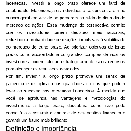
Ajuda
incertezas, investir a longo prazo oferece um farol de
estabilidade. Ele encoraja os indivíduos a se concentrarem no
quadro geral em vez de se perderem no ruído do dia a dia do
mercado de ações. Essa mudança de perspectiva permite
que os investidores tomem decisões mais racionais,
Minha Conta
reduzindo a probabilidade de reações impulsivas à volatilidade
do mercado de curto prazo. Ao priorizar objetivos de longo
Obter Financiamento
prazo, como aposentadoria ou grandes compras de vida, os
investidores podem alocar estrategicamente seus recursos
para alcançar os resultados desejados.
Por fim, investir a longo prazo promove um senso de
paciência e disciplina, duas qualidades críticas que podem
levar ao sucesso nos mercados financeiros. À medida que
ask@scrambleup.com
você se aprofunda nas vantagens e metodologias do
+372 712 2955
investimento a longo prazo, descobrirá como isso pode
capacitá-lo a assumir o controle de seu destino financeiro e
garantir um futuro mais brilhante.
Definição e importância