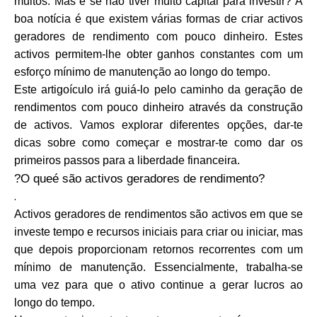
muitos. Mas e se não tiver muito capital para investir? A
Seleção de Marca
boa notícia é que existem várias formas de criar activos
geradores de rendimento com pouco dinheiro. Estes
activos permitem-lhe obter ganhos constantes com um
esforço mínimo de manutenção ao longo do tempo.
Calculadoras
Este artigoículo irá guiá-lo pelo caminho da geração de
rendimentos com pouco dinheiro através da construção
de activos. Vamos explorar diferentes opções, dar-te
Histórico de Rondas
dicas sobre como começar e mostrar-te como dar os
primeiros passos para a liberdade financeira.
?O queé são activos geradores de rendimento?
.
Blog
Activos geradores de rendimentos são activos em que se
investe tempo e recursos iniciais para criar ou iniciar, mas
que depois proporcionam retornos recorrentes com um
Contacte-nos
mínimo de manutenção. Essencialmente, trabalha-se
uma vez para que o ativo continue a gerar lucros ao
longo do tempo.