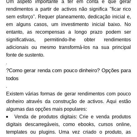
Um aspeto importante a ter em conta é que gerar
Ajuda
rendimentos a partir de activos não significa "ficar rico
sem esforço". Requer planeamento, dedicação inicial e,
em alguns casos, um investimento inicial baixo. No
entanto, as recompensas a longo prazo podem ser
significativas, permitindo-lhe obter rendimentos
Minha Conta
adicionais ou mesmo transformá-los na sua principal
fonte de sustento.
Obter Financiamento
.
?Como gerar renda com pouco dinheiro? Opções para
todos
.
Existem várias formas de gerar rendimentos com pouco
ask@scrambleup.com
dinheiro através da construção de activos. Aqui estão
+372 712 2955
algumas das opções mais populares:
Venda de produtos digitais: Crie e venda produtos
digitais descarregáveis, como ebooks, cursos online,
templates ou plugins. Uma vez criado o produto, as