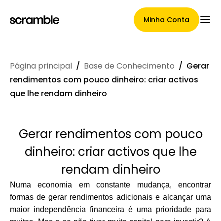
Minha Conta
Página principal
/
Base de Conhecimento
/
Gerar
Página Principal
rendimentos com pouco dinheiro: criar activos
que lhe rendam dinheiro
Termos de cessão de
Gerar rendimentos com pouco
reclamações
dinheiro: criar activos que lhe
rendam dinheiro
Galeria de Marcas
Numa economia em constante mudança, encontrar
formas de gerar rendimentos adicionais e alcançar uma
maior independência financeira é uma prioridade para