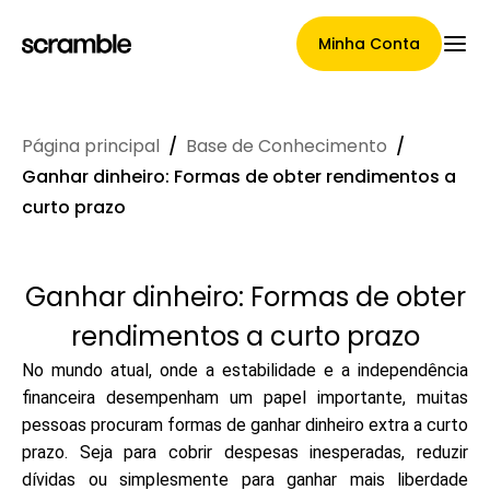
Minha Conta
Página principal
/
Base de Conhecimento
/
Página Principal
Ganhar dinheiro: Formas de obter rendimentos a
curto prazo
Termos de cessão de
Ganhar dinheiro: Formas de obter
reclamações
rendimentos a curto prazo
No mundo atual, onde a estabilidade e a independência
financeira desempenham um papel importante, muitas
Galeria de Marcas
pessoas procuram formas de ganhar dinheiro extra a curto
prazo. Seja para cobrir despesas inesperadas, reduzir
dívidas ou simplesmente para ganhar mais liberdade