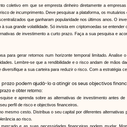
to coletivo em que se empresta dinheiro diretamente a empresas o
sco de incumprimento. Deve pesquisar a plataforma, os mutuários e o
 descentralizados que ganharam popularidade nos últimos anos. O i
 sua grande volatilidade. Só invista em criptomoedas se entender os
ernativas de investimento a curto prazo. Faça a sua pesquisa e acon
 para gerar retornos num horizonte temporal limitado. Analise o s
idades. Lembre-se que a rendibilidade e o risco andam de mãos dada
iversifique a sua carteira para reduzir o risco. Com a estratégia ce
 prazo podem ajudá-lo a atingir os seus objectivos financ
prazo e obter retorno:
esquise e aprenda sobre as alternativas de investimento antes d
eu perfil de risco e objectivos financeiros.
o mesmo cesto. Distribua o seu capital por diferentes alternativa
erância ao risco.
 mercado e as suas necessidades financeiras podem mudar. Monit