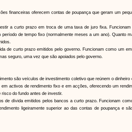
ções financeiras oferecem contas de poupança que geram um peque
vestir a curto prazo em troca de uma taxa de juro fixa. Funcio
um período de tempo fixo (normalmente meses a um ano). Quanto mai
inidos.
 dívida de curto prazo emitidos pelo governo. Funcionam como um e
 mas seguro, uma vez que são apoiados pelo governo.
mento são veículos de investimento coletivo que reúnem o dinheiro d
m em activos de rendimento fixo e em acções, oferecendo um rend
 risco do fundo antes de investir.
s de dívida emitidos pelos bancos a curto prazo. Funcionam com
dimento ligeiramente superior ao das contas de poupança e são