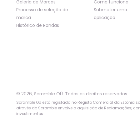
Galeria de Marcas
Como funciona
Processo de seleção de
Submeter uma
marca
aplicação
Histórico de Rondas
©
2026
,
Scramble OÜ. Todos os direitos reservados
.
Scramble OU está registada no Registo Comercial da Estónia sob 
através do Scramble envolve a aquisição de Reclamações; cons
investimentos.
App version:
98084af
-
p