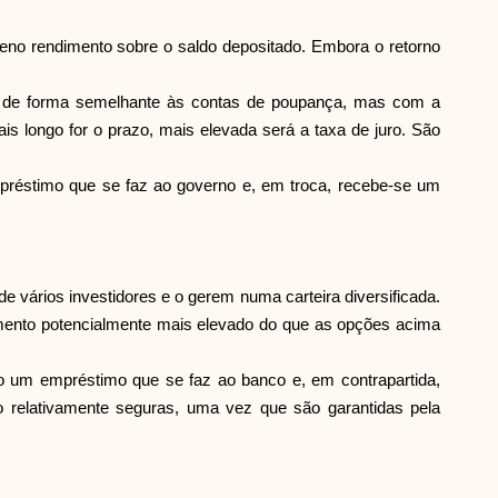
Ajuda
no rendimento sobre o saldo depositado. Embora o retorno
nam de forma semelhante às contas de poupança, mas com a
s longo for o prazo, mais elevada será a taxa de juro. São
mpréstimo que se faz ao governo e, em troca, recebe-se um
ask@scrambleup.com
+372 712 2955
e vários investidores e o gerem numa carteira diversificada.
imento potencialmente mais elevado do que as opções acima
o um empréstimo que se faz ao banco e, em contrapartida,
 relativamente seguras, uma vez que são garantidas pela