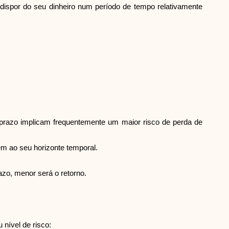
de dispor do seu dinheiro num período de tempo relativamente
Seleção de Marca
Calculadoras
Histórico de Rondas
to prazo implicam frequentemente um maior risco de perda de
em ao seu horizonte temporal.
Blog
azo, menor será o retorno.
Contacte-nos
 nível de risco: