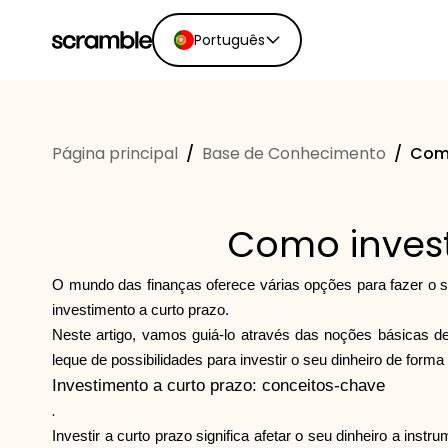
Português
English
Ελληνικά
Página principal
/
Base de Conhecimento
/
Como
Español
Português
Dutch
Como invest
Deutsch
Eesti keel
O mundo das finanças oferece várias opções para fazer o se
investimento a curto prazo.
Neste artigo, vamos guiá-lo através das noções básicas de
leque de possibilidades para investir o seu dinheiro de forma 
Investimento a curto prazo: conceitos-chave
.
Investir a curto prazo significa afetar o seu dinheiro a inst