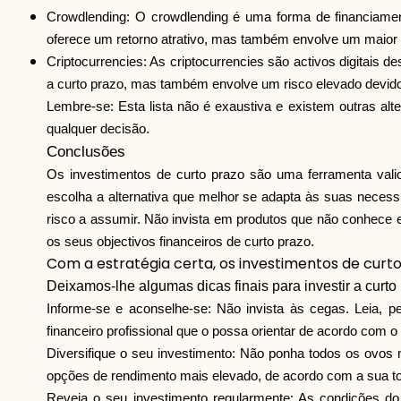
Crowdlending: O crowdlending é uma forma de financiamen
oferece um retorno atrativo, mas também envolve um maior ri
Criptocurrencies: As criptocurrencies são activos digitais
a curto prazo, mas também envolve um risco elevado devido à
Lembre-se: Esta lista não é exaustiva e existem outras alt
qualquer decisão.
Conclusões
Os investimentos de curto prazo são uma ferramenta valiosa
escolha a alternativa que melhor se adapta às suas necess
risco a assumir. Não invista em produtos que não conhece e d
os seus objectivos financeiros de curto prazo.
Com a estratégia certa, os investimentos de curto
Deixamos-lhe algumas dicas finais para investir a curto 
Informe-se e aconselhe-se: Não invista às cegas. Leia, p
financeiro profissional que o possa orientar de acordo com o s
Diversifique o seu investimento: Não ponha todos os ovos n
opções de rendimento mais elevado, de acordo com a sua tol
Reveja o seu investimento regularmente: As condições do