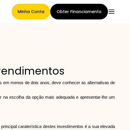
Minha Conta
Obter Financiamento
Página Principal
 rendimentos
Termos de cessão de
ros em menos de dois anos, deve conhecer as alternativas de
reclamações
erar na escolha da opção mais adequada e apresentar-lhe um
Galeria de Marcas
A principal caraterística destes investimentos é a sua elevada