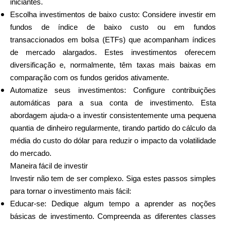
iniciantes.
Ajuda
Escolha investimentos de baixo custo: Considere investir em
fundos de índice de baixo custo ou em fundos
transaccionados em bolsa (ETFs) que acompanham índices
de mercado alargados. Estes investimentos oferecem
diversificação e, normalmente, têm taxas mais baixas em
Minha Conta
comparação com os fundos geridos ativamente.
Automatize seus investimentos: Configure contribuições
Obter Financiamento
automáticas para a sua conta de investimento. Esta
abordagem ajuda-o a investir consistentemente uma pequena
quantia de dinheiro regularmente, tirando partido do cálculo da
média do custo do dólar para reduzir o impacto da volatilidade
do mercado.
Maneira fácil de investir
ask@scrambleup.com
+372 712 2955
Investir não tem de ser complexo. Siga estes passos simples
para tornar o investimento mais fácil:
Educar-se: Dedique algum tempo a aprender as noções
básicas de investimento. Compreenda as diferentes classes