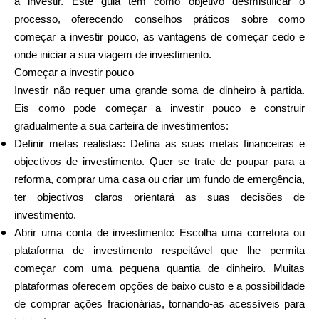
a investir. Este guia tem como objetivo desmistificar o
Seleção de Marca
processo, oferecendo conselhos práticos sobre como
começar a investir pouco, as vantagens de começar cedo e
onde iniciar a sua viagem de investimento.
Começar a investir pouco
Calculadoras
Investir não requer uma grande soma de dinheiro à partida.
Eis como pode começar a investir pouco e construir
gradualmente a sua carteira de investimentos:
Histórico de Rondas
Definir metas realistas: Defina as suas metas financeiras e
objectivos de investimento. Quer se trate de poupar para a
reforma, comprar uma casa ou criar um fundo de emergência,
ter objectivos claros orientará as suas decisões de
Blog
investimento.
Abrir uma conta de investimento: Escolha uma corretora ou
plataforma de investimento respeitável que lhe permita
Contacte-nos
começar com uma pequena quantia de dinheiro. Muitas
plataformas oferecem opções de baixo custo e a possibilidade
de comprar ações fracionárias, tornando-as acessíveis para